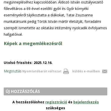
megünnepléséhez kapcsolódóan. Áldozó István osztályvezető
főlevéltáros a 69 évvel ezelőtti győri és Győr környéki
eseményekről tájékoztatta a diákokat, Tatai Zsuzsanna
munkatársunk pedig Török István mártír életútját, forradalmi
szerepét ismertette az oktatási intézmény nyolcadik évfolyamos
hallgatóival.
Képek a megemlékezésről
Utolsó frissítés:
2025.12.16.
Megosztás
Nyomtatóbarát változat
küldés e-mailben
ÚJ HOZZÁSZÓLÁS
A hozzászóláshoz
regisztráció
és
bejelentkezés
szükséges