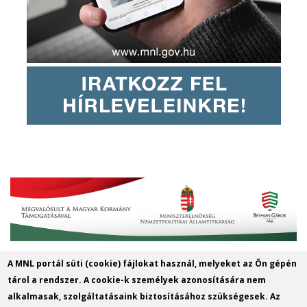
A MNL portál süti (cookie) fájlokat használ, melyeket az Ön gépén
Magyar Nemzeti Levéltár Győr-Moson-
tárol a rendszer. A cookie-k személyek azonosítására nem
Sopron Vármegye Győri Levéltára
alkalmasak, szolgáltatásaink biztosításához szükségesek. Az