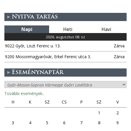
Nyitva tartás
Napi
Heti
Havi
2026. augusztus 08. sz
9022 Győr, Liszt Ferenc u. 13.
Zárva
9200 Mosonmagyaróvár, Erkel Ferenc utca 3.
Zárva
Eseménynaptár
További események..
H
K
SZ
CS
P
SZ
V
1
2
3
4
5
6
7
8
9