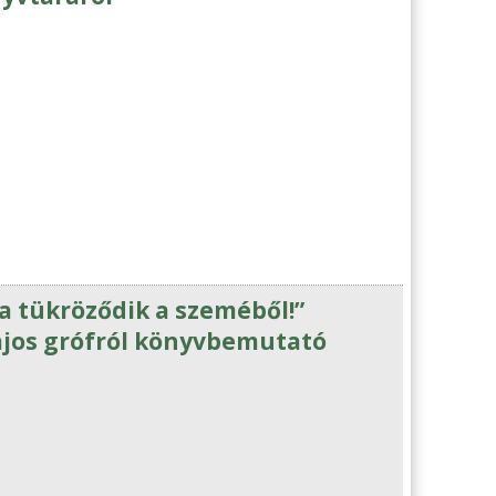
a tükröződik a szeméből!”
ajos grófról könyvbemutató