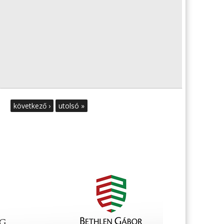
következő ›
utolsó »