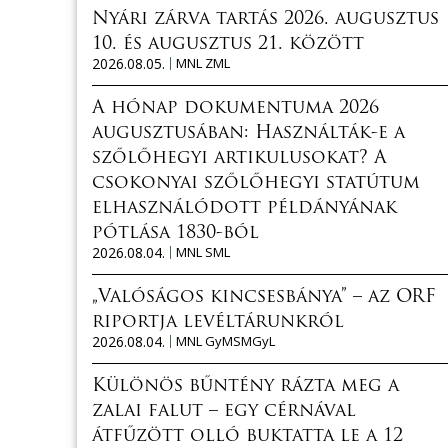
Nyári zárva tartás 2026. augusztus
10. és augusztus 21. között
2026.08.05.
MNL ZML
A hónap dokumentuma 2026
augusztusában: Használták-e a
szőlőhegyi artikulusokat? A
csokonyai szőlőhegyi statútum
elhasználódott példányának
pótlása 1830-ból
2026.08.04.
MNL SML
„Valóságos kincsesbánya” – az ORF
riportja levéltárunkról
2026.08.04.
MNL GyMSMGyL
Különös bűntény rázta meg a
zalai falut – egy cérnával
átfűzött olló buktatta le a 12