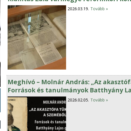
2026.03.19.
Tovább »
Meghívó – Molnár András: „Az akasztóf
Források és tanulmányok Batthyány L
2026.02.05.
Tovább »