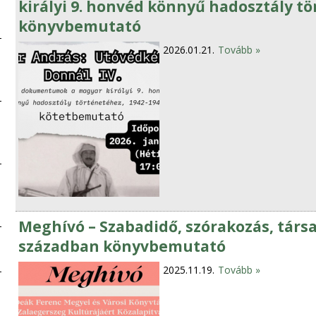
királyi 9. honvéd könnyű hadosztály t
könyvbemutató
2026.01.21.
Tovább »
Meghívó – Szabadidő, szórakozás, társa
században könyvbemutató
2025.11.19.
Tovább »