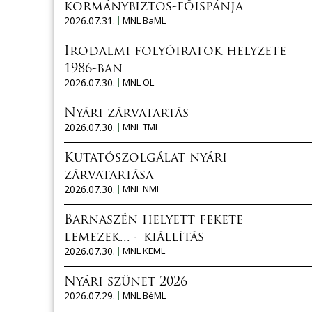
kormánybiztos-főispánja
2026.07.31.
MNL BaML
Irodalmi folyóiratok helyzete
1986-ban
2026.07.30.
MNL OL
Nyári zárvatartás
2026.07.30.
MNL TML
Kutatószolgálat nyári
zárvatartása
2026.07.30.
MNL NML
Barnaszén helyett fekete
lemezek... - kiállítás
2026.07.30.
MNL KEML
Nyári szünet 2026
2026.07.29.
MNL BéML