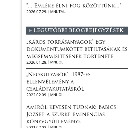
"... Emléke élni fog közöttünk..."
2026.07.29.
MNL TML
Legutóbbi blogbejegyzések
„Káros forrásanyagok” Egy
dokumentumkötet betiltásának és
megsemmisítésének története
2026.01.28.
MNL OL
„Neokutyabőr”. 1987-es
ellenvélemény a
családfakutatásról
2022.02.09.
MNL OL
Amiről kevesen tudnak: Babics
József, a szürke eminenciás
könyvgyűjteménye
2021.02.02.
MNL OL