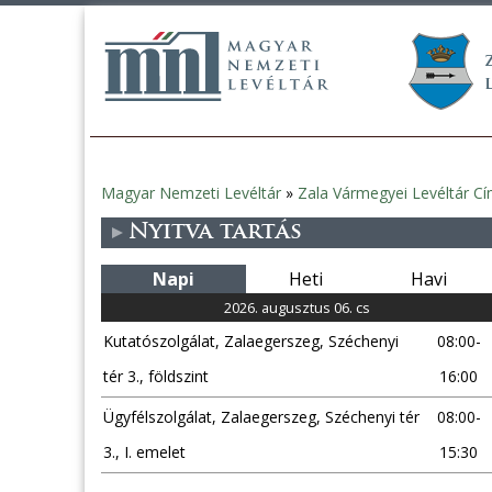
Magyar Nemzeti Levéltár
»
Zala Vármegyei Levéltár Cí
Jelenlegi
Nyitva tartás
hely
Napi
Heti
Havi
2026. augusztus 06. cs
Kutatószolgálat, Zalaegerszeg, Széchenyi
08:00-
tér 3., földszint
16:00
Ügyfélszolgálat, Zalaegerszeg, Széchenyi tér
08:00-
3., I. emelet
15:30