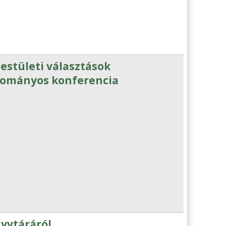
estületi választások
dományos konferencia
nyvtáráról