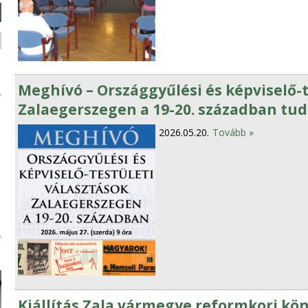
Meghívó – Országgyűlési és képviselő-t
Zalaegerszegen a 19-20. században tu
2026.05.20.
Tovább »
Kiállítás Zala vármegye reformkori kö