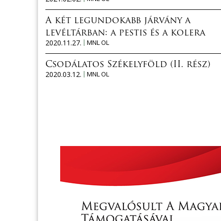
A két legundokabb járvány a
levéltárban: a pestis és a kolera
2020.11.27.
MNL OL
Csodálatos Székelyföld (II. rész)
2020.03.12.
MNL OL