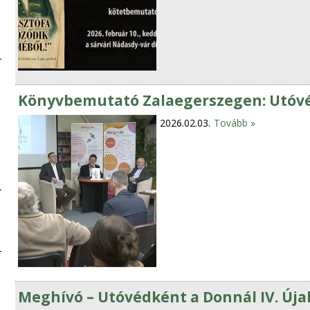
Könyvbemutató Zalaegerszegen: Utóvéd
2026.02.03.
Tovább »
Meghívó – Utóvédként a Donnál IV. Ú