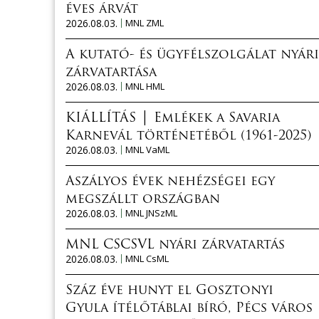
éves árvát
2026.08.03.
MNL ZML
A kutató- és ügyfélszolgálat nyári
zárvatartása
2026.08.03.
MNL HML
KIÁLLÍTÁS │ Emlékek a Savaria
Karnevál történetéből (1961-2025)
2026.08.03.
MNL VaML
Aszályos évek nehézségei egy
megszállt országban
2026.08.03.
MNL JNSzML
MNL CSCSVL nyári zárvatartás
2026.08.03.
MNL CsML
Száz éve hunyt el Gosztonyi
Gyula ítélőtáblai bíró, Pécs város