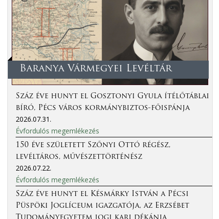
Baranya Vármegyei Levéltár
Száz éve hunyt el Gosztonyi Gyula ítélőtáblai
bíró, Pécs város kormánybiztos-főispánja
2026.07.31.
Évfordulós megemlékezés
150 éve született Szőnyi Ottó régész,
levéltáros, művészettörténész
2026.07.22.
Évfordulós megemlékezés
Száz éve hunyt el Késmárky István a Pécsi
Püspöki Joglíceum igazgatója, az Erzsébet
Tudományegyetem jogi kari dékánja