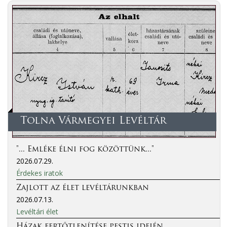
Tolna Vármegyei Levéltár
"... Emléke élni fog közöttünk..."
2026.07.29.
Érdekes iratok
Zajlott az élet levéltárunkban
2026.07.13.
Levéltári élet
Házak fertőtlenítése pestis idején