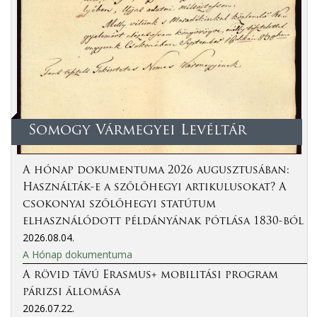
Somogy Vármegyei Levéltár
A hónap dokumentuma 2026 augusztusában:
Használták-e a szőlőhegyi artikulusokat? A
csokonyai szőlőhegyi statútum
elhasználódott példányának pótlása 1830-ból
2026.08.04.
A Hónap dokumentuma
A rövid távú Erasmus+ mobilitási program
párizsi állomása
2026.07.22.