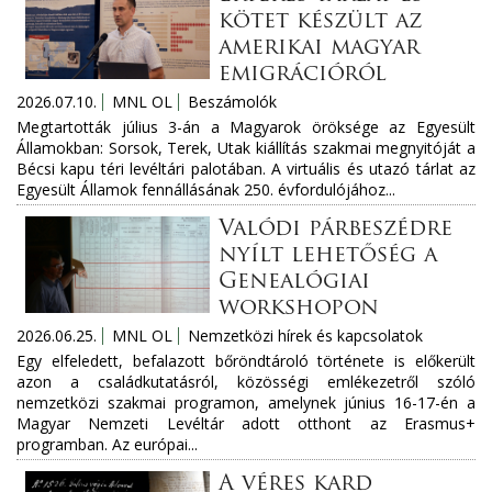
kötet készült az
amerikai magyar
emigrációról
2026.07.10.
MNL OL
Beszámolók
Megtartották július 3-án a Magyarok öröksége az Egyesült
Államokban: Sorsok, Terek, Utak kiállítás szakmai megnyitóját a
Bécsi kapu téri levéltári palotában. A virtuális és utazó tárlat az
Egyesült Államok fennállásának 250. évfordulójához...
Valódi párbeszédre
nyílt lehetőség a
Genealógiai
workshopon
2026.06.25.
MNL OL
Nemzetközi hírek és kapcsolatok
Egy elfeledett, befalazott bőröndtároló története is előkerült
azon a családkutatásról, közösségi emlékezetről szóló
nemzetközi szakmai programon, amelynek június 16-17-én a
Magyar Nemzeti Levéltár adott otthont az Erasmus+
programban. Az európai...
A véres kard