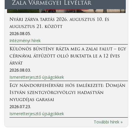
Zala Vármegyei Levéltár
Nyári zárva tartás 2026. augusztus 10. és
augusztus 21. között
2026.08.05.
Intézményi hírek
Különös bűntény rázta meg a zalai falut – egy
cérnával átfűzött olló buktatta le a 12 éves
árvát
2026.08.03.
Ismeretterjesztő újságcikkek
Egy nándorfehérvári hős emlékezete: Domján
István szentgyörgyvölgyi hadastyán
nyugdíjas garasai
2026.07.23.
Ismeretterjesztő újságcikkek
További hírek »