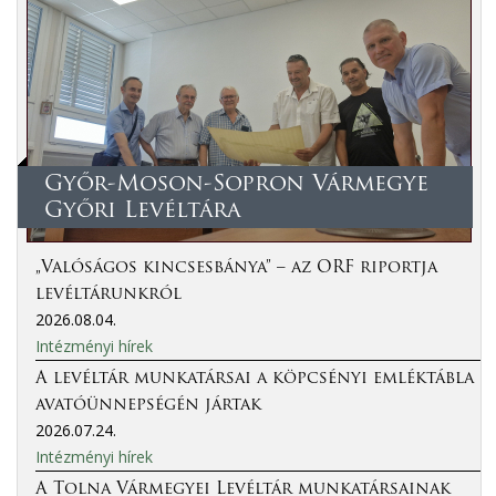
Győr-Moson-Sopron Vármegye
Győri Levéltára
„Valóságos kincsesbánya” – az ORF riportja
levéltárunkról
2026.08.04.
Intézményi hírek
A levéltár munkatársai a köpcsényi emléktábla
avatóünnepségén jártak
2026.07.24.
Intézményi hírek
A Tolna Vármegyei Levéltár munkatársainak