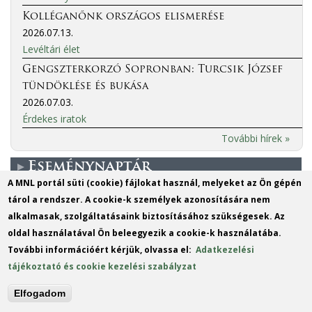
Kolléganőnk országos elismerése
2026.07.13.
Levéltári élet
Gengszterkorzó Sopronban: Turcsik József
tündöklése és bukása
2026.07.03.
Érdekes iratok
További hírek »
Eseménynaptár
A MNL portál süti (cookie) fájlokat használ, melyeket az Ön gépén
tárol a rendszer. A cookie-k személyek azonosítására nem
More events
alkalmasak, szolgáltatásaink biztosításához szükségesek. Az
oldal használatával Ön beleegyezik a cookie-k használatába.
MO
TU
WE
TH
FR
SA
SU
További információért kérjük, olvassa el:
Adatkezelési
1
2
tájékoztató és cookie kezelési szabályzat
3
4
5
6
7
8
9
Elfogadom
10
11
12
13
14
15
16