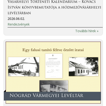
Vásárhelyi Történeti Kalendárium – Kovács
István könyvbemutatója a hódmezővásárhelyi
levéltárban
2026.06.02.
Rendezvények
További hírek »
Nógrád Vármegyei Levéltár