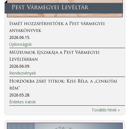
Pest Vármegyei Levéltár
Ismét hozzáférhetőek a Pest vármegyei
anyakönyvek
2026.06.15.
Újdonságok
Múzeumok éjszakája a Pest Vármegyei
Levéltárban
2026.06.09.
Rendezvények
Hordókba zárt titkok: Kiss Béla, a „cinkotai
rém”
2026.05.28.
Érdekes iratok
További hírek »