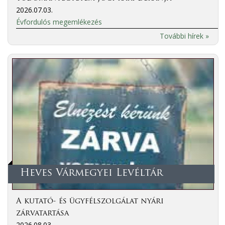
2026.07.03.
Évfordulós megemlékezés
További hírek »
Heves Vármegyei Levéltár
A kutató- és ügyfélszolgálat nyári
zárvatartása
2026.08.03.