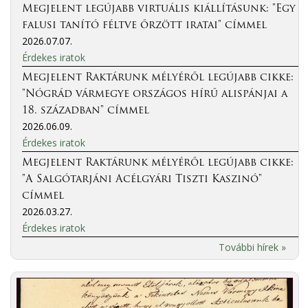
Megjelent legújabb virtuális kiállításunk: "Egy
falusi tanító féltve őrzött iratai" címmel
2026.07.07.
Érdekes iratok
Megjelent Raktárunk mélyéről legújabb cikke:
"Nógrád vármegye országos hírű alispánjai a
18. században" címmel
2026.06.09.
Érdekes iratok
Megjelent Raktárunk mélyéről legújabb cikke:
"A Salgótarjáni Acélgyári Tiszti Kaszinó"
címmel
2026.03.27.
Érdekes iratok
További hírek »