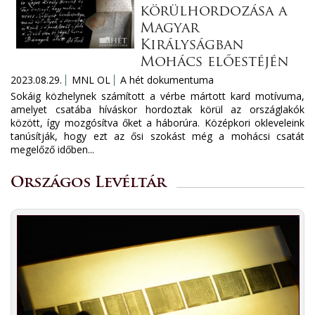
körülhordozása a
Magyar
Királyságban
Mohács előestéjén
2023.08.29.
MNL OL
A hét dokumentuma
Sokáig közhelynek számított a vérbe mártott kard motívuma,
amelyet csatába híváskor hordoztak körül az országlakók
között, így mozgósítva őket a háborúra. Középkori okleveleink
tanúsítják, hogy ezt az ősi szokást még a mohácsi csatát
megelőző időben...
Országos Levéltár