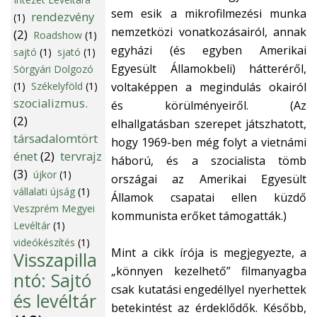
sem esik a mikrofilmezési munka
rendezvény
(1)
nemzetközi vonatkozásairól, annak
(2)
Roadshow
(1)
egyházi (és egyben Amerikai
sajtó
(1)
sjató
(1)
Egyesült Államokbeli) hátteréről,
Sörgyári Dolgozó
(1)
Székelyföld
(1)
voltaképpen a megindulás okairól
szocializmus.
és körülményeiről. (Az
(2)
elhallgatásban szerepet játszhatott,
társadalomtört
hogy 1969-ben még folyt a vietnámi
énet
(2)
tervrajz
háború, és a szocialista tömb
(3)
újkor
(1)
országai az Amerikai Egyesült
vállalati újság
(1)
Államok csapatai ellen küzdő
Veszprém Megyei
kommunista erőket támogatták.)
Levéltár
(1)
videókészítés
(1)
Mint a cikk írója is megjegyezte, a
Visszapilla
„könnyen kezelhető” filmanyagba
ntó: Sajtó
csak kutatási engedéllyel nyerhettek
és levéltár
betekintést az érdeklődők. Később,