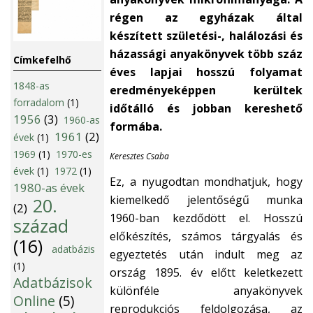
régen az egyházak által
készített születési-, halálozási és
házassági anyakönyvek több száz
Címkefelhő
éves lapjai hosszú folyamat
1848-as
eredményeképpen kerültek
forradalom
(1)
időtálló és jobban kereshető
1956
(3)
1960-as
formába.
1961
(2)
évek
(1)
1969
(1)
1970-es
Keresztes Csaba
évek
(1)
1972
(1)
Ez, a nyugodtan mondhatjuk, hogy
1980-as évek
kiemelkedő jelentőségű munka
20.
(2)
1960-ban kezdődött el. Hosszú
század
előkészítés, számos tárgyalás és
(16)
adatbázis
egyeztetés után indult meg az
(1)
ország 1895. év előtt keletkezett
Adatbázisok
különféle anyakönyvek
Online
(5)
reprodukciós feldolgozása, az