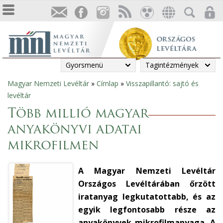
Gyorsmenü
Tagintézmények
Magyar Nemzeti Levéltár
»
Címlap
»
Visszapillantó: sajtó és
Jelenlegi
levéltár
hely
Több millió magyar
anyakönyvi adatai
mikrofilmen
A Magyar Nemzeti Levéltár
Országos Levéltárában őrzött
iratanyag legkutatottabb, és az
egyik legfontosabb része az
anyakönyvek mikrofilmanyaga. A