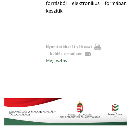
forrásból elektronikus formában
készítik
Nyomtatóbarát változat
küldés e-mailben
Megosztás