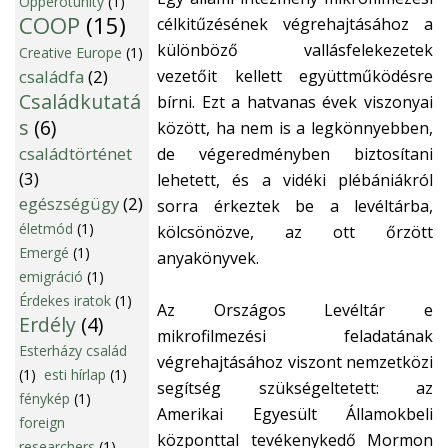
Opperotunity
(1)
COOP
(15)
célkitűzésének végrehajtásához a
különböző vallásfelekezetek
Creative Europe
(1)
családfa
(2)
vezetőit kellett együttműködésre
Családkutatá
bírni. Ezt a hatvanas évek viszonyai
s
(6)
között, ha nem is a legkönnyebben,
családtörténet
de végeredményben biztosítani
(3)
lehetett, és a vidéki plébániákról
egészségügy
(2)
sorra érkeztek be a levéltárba,
életmód
(1)
kölcsönözve, az ott őrzött
Emergé
(1)
anyakönyvek.
emigráció
(1)
Érdekes iratok
(1)
Az Országos Levéltár e
Erdély
(4)
mikrofilmezési feladatának
Esterházy család
végrehajtásához viszont nemzetközi
(1)
esti hírlap
(1)
segítség szükségeltetett: az
fénykép
(1)
Amerikai Egyesült Államokbeli
foreign
központtal tevékenykedő Mormon
researchers
(1)