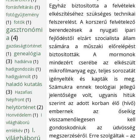
Egyház biztosította a felvételek
forrásfeltárás
(1)
elkészítéséhez szükséges technikai
fotógyűjtemény
felszerelést. A korszerű felvételező
(1)
fotók
(1)
gasztronómi
berendezések a nyugati ipari
a
(4)
fejlődéstől elzárt szocialista állam
gazdaságtörténet
számára a műszaki előrelépést
genealógia
(1)
biztosították. A mormonok
(3)
hadiárva
(1)
mindezért cserébe az elkészült
hadigondozás
(1)
mikrofilmanyag egy, teljes sorozatát
hadigyámolt
(1)
igényelték és kapták is meg.
haladó kutatás
Számukra ennek teológiai jellegű
(3)
Hazafias
jelentősége volt, ugyanis hitük
Népfront
(1)
szerint az adott korban élő (hívő)
helytörténet
(2)
embernek az őseikig
Honvédelem
(1)
I
visszamenőlegesen kell
világháború
gondoskodniuk az üdvösség
I.
emlékév
(1)
megszerzéséről. Erre szolgáltak – az
világháború