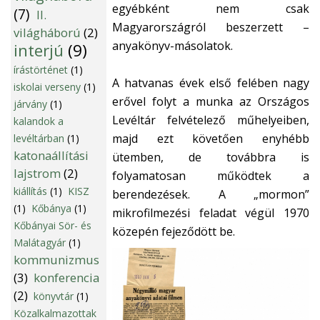
egyébként nem csak
(7)
II.
Magyarországról beszerzett –
világháború
(2)
anyakönyv-másolatok.
interjú
(9)
írástörténet
(1)
A hatvanas évek első felében nagy
iskolai verseny
(1)
erővel folyt a munka az Országos
járvány
(1)
Levéltár felvételező műhelyeiben,
kalandok a
majd ezt követően enyhébb
levéltárban
(1)
katonaállítási
ütemben, de továbbra is
lajstrom
(2)
folyamatosan működtek a
kiállítás
(1)
KISZ
berendezések. A „mormon”
(1)
Kőbánya
(1)
mikrofilmezési feladat végül 1970
Kőbányai Sör- és
közepén fejeződött be.
Malátagyár
(1)
kommunizmus
(3)
konferencia
(2)
könyvtár
(1)
Közalkalmazottak