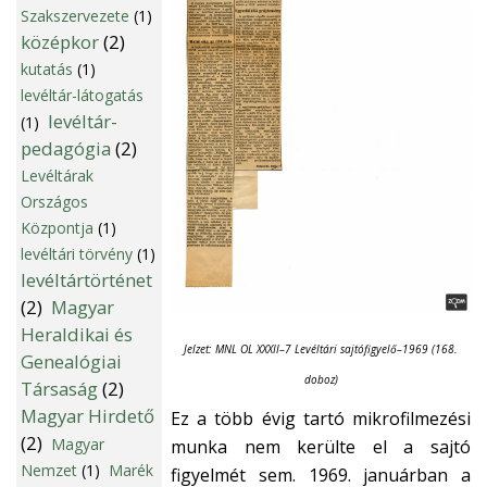
Szakszervezete
(1)
középkor
(2)
kutatás
(1)
levéltár-látogatás
levéltár-
(1)
pedagógia
(2)
Levéltárak
Országos
Központja
(1)
levéltári törvény
(1)
levéltártörténet
(2)
Magyar
Heraldikai és
Jelzet: MNL OL XXXII–7 Levéltári sajtófigyelő–1969 (168.
Genealógiai
doboz)
Társaság
(2)
Magyar Hirdető
Ez a több évig tartó mikrofilmezési
(2)
Magyar
munka nem kerülte el a sajtó
Nemzet
(1)
Marék
figyelmét sem. 1969. januárban a