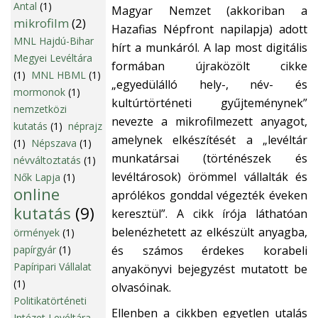
Antal
(1)
Magyar Nemzet (akkoriban a
mikrofilm
(2)
Hazafias Népfront napilapja) adott
MNL Hajdú-Bihar
hírt a munkáról. A lap most digitális
Megyei Levéltára
formában újraközölt cikke
(1)
MNL HBML
(1)
„egyedülálló hely-, név- és
mormonok
(1)
kultúrtörténeti gyűjteménynek”
nemzetközi
nevezte a mikrofilmezett anyagot,
kutatás
(1)
néprajz
amelynek elkészítését a „levéltár
(1)
Népszava
(1)
munkatársai (történészek és
névváltoztatás
(1)
levéltárosok) örömmel vállalták és
Nők Lapja
(1)
online
aprólékos gonddal végezték éveken
kutatás
(9)
keresztül”. A cikk írója láthatóan
belenézhetett az elkészült anyagba,
örmények
(1)
papírgyár
(1)
és számos érdekes korabeli
Papíripari Vállalat
anyakönyvi bejegyzést mutatott be
(1)
olvasóinak.
Politikatörténeti
Ellenben a cikkben egyetlen utalás
Intézet Levéltára