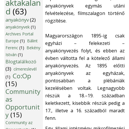
aktakalan
anyakönyvek egymás utáni
d
(63)
felvételezése, filmszalagon történő
anyakönyv
(2)
rögzítése.
anyakönyvek
(1)
Archives Portal
Magyarországon 1895-ig csak
Europe
(1)
Bálint
egyházi – felekezeti –
Ferenc
(1)
Bekény
anyakönyvezés folyt, és ebben az
István
(1)
évben váltotta fel a kötelező állami
Blogtalálkozó
anyakönyvezés. Az 1895 előtti
(3)
címereslevél
anyakönyvek az egyházak,
Co:Op
(1)
pontosabban a plébániák
(15)
kezelésében voltak. Legnagyobb
Community
részük a 18.–19. században
as
keletkezett, kisebbik részük pedig a
Opportunit
17., illetve a 16. századból maradt
y
(15)
fenn.
Community az
Egy állami intézmény mikrofilmezési