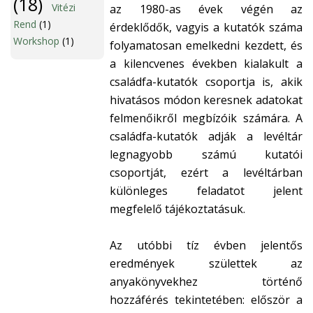
(18)
Vitézi
az 1980-as évek végén az
Rend
(1)
érdeklődők, vagyis a kutatók száma
Workshop
(1)
folyamatosan emelkedni kezdett, és
a kilencvenes években kialakult a
családfa-kutatók csoportja is, akik
hivatásos módon keresnek adatokat
felmenőikről megbízóik számára. A
családfa-kutatók adják a levéltár
legnagyobb számú kutatói
csoportját, ezért a levéltárban
különleges feladatot jelent
megfelelő tájékoztatásuk.
Az utóbbi tíz évben jelentős
eredmények születtek az
anyakönyvekhez történő
hozzáférés tekintetében: először a