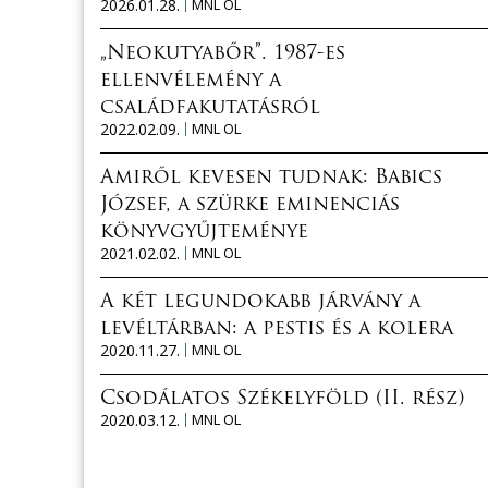
2026.01.28.
MNL OL
„Neokutyabőr”. 1987-es
ellenvélemény a
családfakutatásról
2022.02.09.
MNL OL
Amiről kevesen tudnak: Babics
József, a szürke eminenciás
könyvgyűjteménye
2021.02.02.
MNL OL
A két legundokabb járvány a
levéltárban: a pestis és a kolera
2020.11.27.
MNL OL
Csodálatos Székelyföld (II. rész)
2020.03.12.
MNL OL