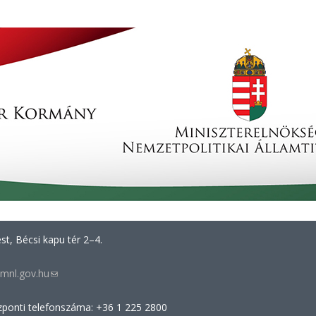
t, Bécsi kapu tér 2–4.
mnl.gov.hu
(link
sends
zponti telefonszáma: +36 1 225 2800
e-