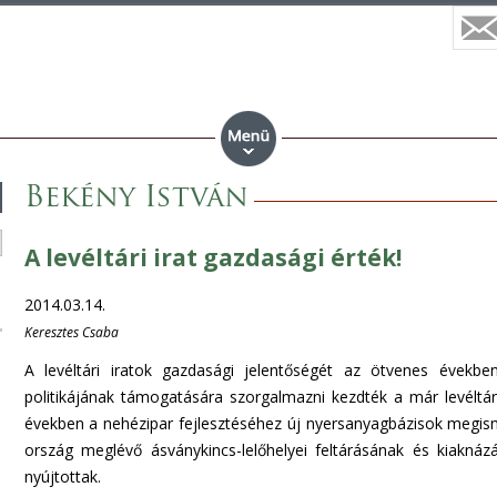
Bekény István
A levéltári irat gazdasági érték!
2014.03.14.
Keresztes Csaba
A levéltári iratok gazdasági jelentőségét az ötvenes évekbe
politikájának támogatására szorgalmazni kezdték a már levéltár
években a nehézipar fejlesztéséhez új nyersanyagbázisok megism
ország meglévő ásványkincs-lelőhelyei feltárásának és kiaknázá
nyújtottak.