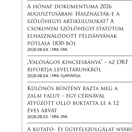
A hónap dokumentuma 2026
augusztusában: Használták-e a
szőlőhegyi artikulusokat? A
csokonyai szőlőhegyi statútum
elhasználódott példányának
pótlása 1830-ból
2026.08.04.
MNL SML
„Valóságos kincsesbánya” – az ORF
riportja levéltárunkról
2026.08.04.
MNL GyMSMGyL
Különös bűntény rázta meg a
zalai falut – egy cérnával
átfűzött olló buktatta le a 12
éves árvát
2026.08.03.
MNL ZML
A kutató- és ügyfélszolgálat nyári