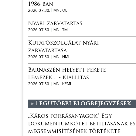
1986-ban
2026.07.30.
MNL OL
Nyári zárvatartás
2026.07.30.
MNL TML
Kutatószolgálat nyári
zárvatartása
2026.07.30.
MNL NML
Barnaszén helyett fekete
lemezek... - kiállítás
2026.07.30.
MNL KEML
Legutóbbi blogbejegyzések
„Káros forrásanyagok” Egy
dokumentumkötet betiltásának és
megsemmisítésének története