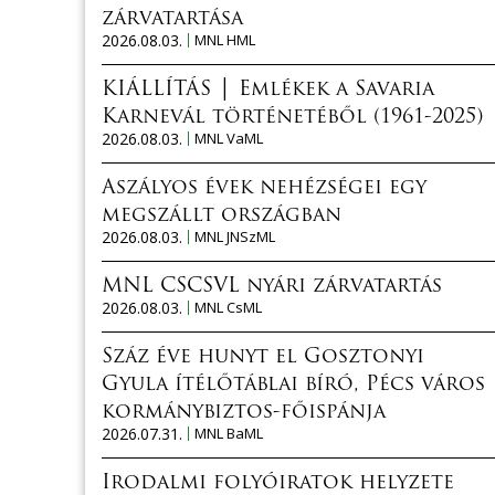
zárvatartása
2026.08.03.
MNL HML
KIÁLLÍTÁS │ Emlékek a Savaria
Karnevál történetéből (1961-2025)
2026.08.03.
MNL VaML
Aszályos évek nehézségei egy
megszállt országban
2026.08.03.
MNL JNSzML
MNL CSCSVL nyári zárvatartás
2026.08.03.
MNL CsML
Száz éve hunyt el Gosztonyi
Gyula ítélőtáblai bíró, Pécs város
kormánybiztos-főispánja
2026.07.31.
MNL BaML
Irodalmi folyóiratok helyzete