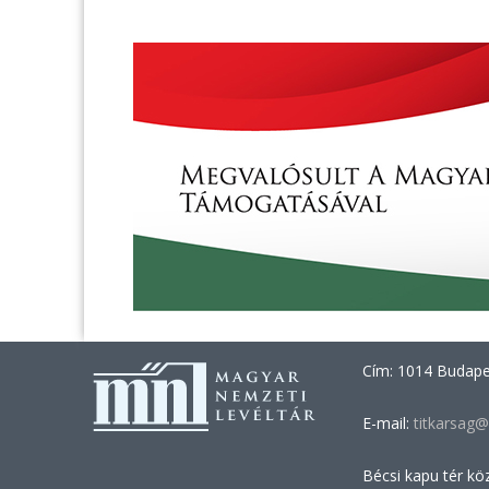
Cím: 1014 Budapes
E-mail:
titkarsag@
Bécsi kapu tér kö