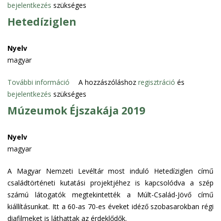
bejelentkezés
szükséges
z
|
i
e
C
Hetedíziglen
l
p
s
)
e
a
Nyelv
r
l
magyar
j
á
e
d
További információ
H
A hozzászóláshoz
regisztráció
és
s
t
bejelentkezés
szükséges
e
i
ö
t
Múzeumok Éjszakája 2019
K
r
e
r
t
d
i
Nyelv
é
í
e
magyar
n
z
g
e
i
A Magyar Nemzeti Levéltár most induló Hetedíziglen című
e
t
g
családtörténeti kutatási projektjéhez is kapcsolódva a szép
r
i
l
számú látogatók megtekintették a Múlt-Család-Jövő című
(
k
e
kiállításunkat. Itt a 60-as 70-es éveket idéző szobasarokban régi
C
u
n
diafilmeket is láthattak az érdeklődők.
s
r