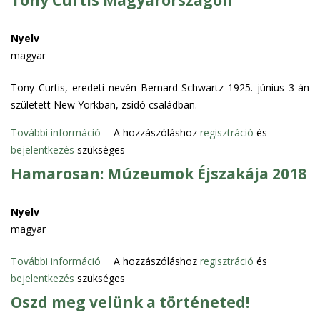
Tony Curtis Magyarországon
8
p
t
d
0
–
c
o
t
1
1
Nyelv
s
s
á
9
9
magyar
o
a
k
t
.
l
n
a
a
Tony Curtis, eredeti nevén Bernard Schwartz 1925. június 3-án
s
a
z
r
született New Yorkban, zsidó családban.
z
t
"
t
á
o
É
További információ
a
T
A hozzászóláshoz
regisztráció
és
z
s
v
bejelentkezés
szükséges
l
o
a
a
K
o
n
Hamarosan: Múzeumok Éjszakája 2018
d
n
u
m
y
i
t
m
C
s
Nyelv
a
a
u
z
magyar
t
l
r
e
ó
k
t
m
További információ
H
A hozzászóláshoz
regisztráció
és
h
a
i
é
bejelentkezés
szükséges
a
e
p
s
l
m
Oszd meg velünk a történeted!
l
c
M
y
a
y