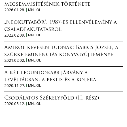
megsemmisítésének története
2026.01.28.
MNL OL
„Neokutyabőr”. 1987-es ellenvélemény a
családfakutatásról
2022.02.09.
MNL OL
Amiről kevesen tudnak: Babics József, a
szürke eminenciás könyvgyűjteménye
2021.02.02.
MNL OL
A két legundokabb járvány a
levéltárban: a pestis és a kolera
2020.11.27.
MNL OL
Csodálatos Székelyföld (II. rész)
2020.03.12.
MNL OL