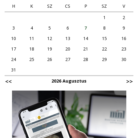
t
o
R
H
K
SZ
CS
P
SZ
V
á
k
s
I
r
1
2
a
T
O
n
3
4
5
6
7
8
9
A
r
D
10
11
12
13
14
15
16
s
É
z
17
18
19
20
21
22
23
D
á
I
24
25
26
27
28
29
30
g
R
o
31
Ő
s
L
2026 Augusztus
L
!
e
C
v
s
é
a
l
l
t
á
á
d
r