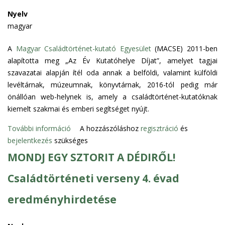
v
a
o
p
k
e
Nyelv
r
m
c
á
l
magyar
t
m
s
j
ü
a
a
o
a
A
Magyar Családtörténet-kutató Egyesület
n
(MACSE) 2011-ben
l
l
l
2
alapította meg „Az Év Kutatóhelye Díjat”, amelyet tagjai
k
o
k
a
0
szavazatai alapján ítél oda annak a belföldi, valamint külföldi
a
m
a
t
1
levéltárnak, múzeumnak, könyvtárnak, 2016-tól pedig már
t
m
p
o
8
önállóan web-helynek is, amely a családtörténet-kutatóknak
ö
a
c
s
t
kiemelt szakmai és emberi segítséget nyújt.
r
l
s
a
a
t
k
o
További információ
2
A hozzászóláshoz
regisztráció
és
n
r
é
a
l
bejelentkezés
szükséges
0
t
n
p
a
1
MONDJ EGY SZTORIT A DÉDIRŐL!
a
e
c
t
6
l
t
s
o
Családtörténeti verseny 4. évad
-
o
e
o
s
b
m
d
l
eredményhirdetése
a
a
m
!
a
n
n
a
t
t
a