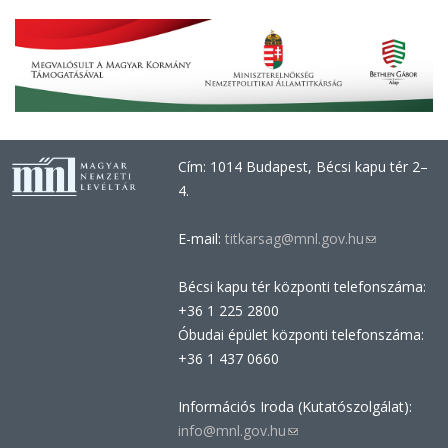
Cím: 1014 Budapest, Bécsi kapu tér 2–
4.
E-mail:
titkarsag@mnl.gov.hu
(link
sends
Bécsi kapu tér központi telefonszáma:
e-
+36 1 225 2800
mail)
Óbudai épület központi telefonszáma:
+36 1 437 0660
Információs Iroda (Kutatószolgálat):
info@mnl.gov.hu
(link