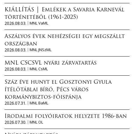
o
e
m
KIÁLLÍTÁS │ Emlékek a Savaria Karnevál
t
m
történetéből (1961-2025)
a
2026.08.03.
MNL VaML
a
r
l
t
Aszályos évek nehézségei egy megszállt
k
a
országban
a
l
2026.08.03.
MNL JNSzML
p
o
c
m
MNL CSCSVL nyári zárvatartás
s
2026.08.03.
MNL CsML
m
o
a
l
Száz éve hunyt el Gosztonyi Gyula
l
a
ítélőtáblai bíró, Pécs város
k
t
kormánybiztos-főispánja
a
o
2026.07.31.
MNL BaML
p
s
c
Irodalmi folyóiratok helyzete 1986-ban
a
s
2026.07.30.
MNL OL
n
o