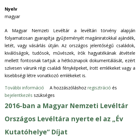
s
a
i
r
e
o
g
Nyelv
s
o
2
l
y
magyar
é
s
0
a
a
g
a
1
A Magyar Nemzeti Levéltár a levéltári törvény alapján
t
r
e
n
8
folyamatosan gyarapítja gyűjteményét magániratokkal ajándék,
o
o
i
:
"
letét, vagy vásárlás útján. Az országos jelentőségű családok,
s
r
t
M
d
kiválóságok, tudósok, művészek, írók hagyatékának átvétele
a
s
a
ú
í
mellett fontosnak tartjuk a hétköznapok dokumentálását, ezért
n
z
r
z
j
szívesen várunk régi családi fényképeket, írott emlékeket vagy a
á
t
e
a
kisebbségi létre vonatkozó emlékeket is.
g
a
u
t
o
l
m
További információ
O
A hozzászóláshoz
regisztráció
és
G
n
o
o
bejelentkezés
szükséges
s
y
t
m
k
z
2016-ban a Magyar Nemzeti Levéltár
u
a
m
É
d
l
r
a
j
Országos Levéltára nyerte el az „Év
m
á
t
l
s
e
n
a
Kutatóhelye” Díjat
k
z
g
t
l
a
a