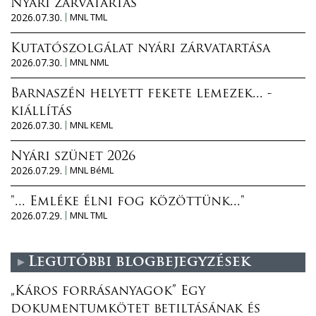
l
Nyári zárvatartás
2026.07.30.
MNL TML
a
t
Kutatószolgálat nyári zárvatartása
o
2026.07.30.
MNL NML
s
a
Barnaszén helyett fekete lemezek... -
n
kiállítás
2026.07.30.
MNL KEML
Nyári szünet 2026
2026.07.29.
MNL BéML
"... Emléke élni fog közöttünk..."
2026.07.29.
MNL TML
Legutóbbi blogbejegyzések
„Káros forrásanyagok” Egy
dokumentumkötet betiltásának és