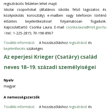
regisztrációs felületen lehet majd.
Iskolai csoportokat (általános iskolás felső tagozatos és
középiskolás korosztály) e-mailben vagy telefonon történő
előzetes bejelentkezéssel folyamatosan fogadunk.
Kapcsolattartó: Csonka Laura. E-mail:
csonka.laura@mnl.gov.hu
(
tel.: 1-225-2815; 70-198-8967
l
További információ
H
A hozzászóláshoz
regisztráció
és
i
bejelentkezés
szükséges
e
n
t
Az eperjesi Krieger (Csatáry) család
k
e
s
neves 18–19. századi személyiségei
d
e
í
n
z
d
Nyelv
i
s
magyar
g
e
l
A nemességszerzők
-
e
m
További információ
A
A hozzászóláshoz
regisztráció
és
n
a