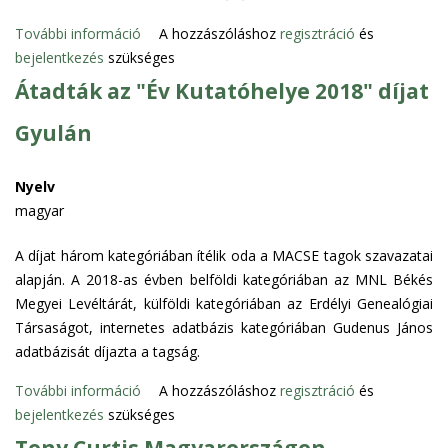
t
a
z
a
További információ
M
A hozzászóláshoz
regisztráció
és
t
u
r
bejelentkezés
szükséges
ú
á
s
t
z
Átadták az "Év Kutatóhelye 2018" díjat
r
o
a
e
y
k
l
Gyulán
u
)
t
o
m
c
a
m
o
Nyelv
s
r
m
k
magyar
a
t
a
É
l
a
l
j
A díjat három kategóriában ítélik oda a MACSE tagok szavazatai
á
l
k
s
alapján. A 2018-as évben belföldi kategóriában az MNL Békés
d
o
a
z
Megyei Levéltárát, külföldi kategóriában az Erdélyi Genealógiai
n
m
p
a
Társaságot, internetes adatbázis kategóriában Gudenus János
e
m
c
k
adatbázisát díjazta a tagság.
v
a
s
á
e
l
További információ
o
Á
A hozzászóláshoz
regisztráció
és
j
s
k
bejelentkezés
szükséges
l
t
a
1
a
a
a
2