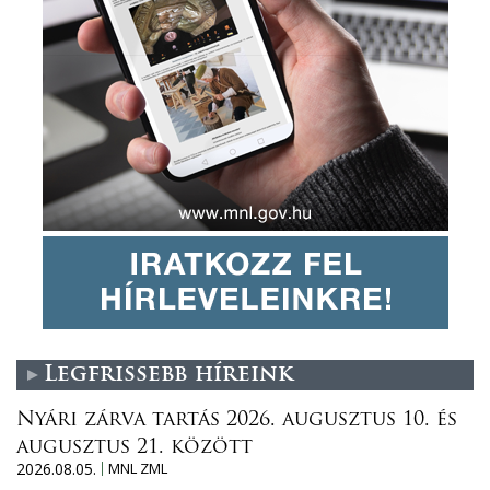
t
a
ö
n
r
y
t
e
é
r
n
t
e
e
t
e
i
l
v
a
e
z
r
„
s
É
e
v
n
Legfrissebb híreink
K
y
u
Nyári zárva tartás 2026. augusztus 10. és
4
t
augusztus 21. között
.
a
2026.08.05.
MNL ZML
é
t