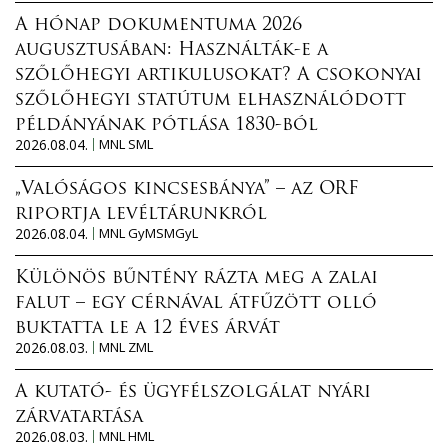
v
ó
A hónap dokumentuma 2026
a
h
augusztusában: Használták-e a
d
e
szőlőhegyi artikulusokat? A csokonyai
e
l
szőlőhegyi statútum elhasználódott
r
y
példányának pótlása 1830-ból
e
e
2026.08.04.
MNL SML
d
”
m
„Valóságos kincsesbánya” – az ORF
D
é
riportja levéltárunkról
í
n
2026.08.04.
MNL GyMSMGyL
j
y
a
h
Különös bűntény rázta meg a zalai
t
i
falut – egy cérnával átfűzött olló
t
r
buktatta le a 12 éves árvát
a
d
2026.08.03.
MNL ZML
r
e
t
A kutató- és ügyfélszolgálat nyári
t
a
zárvatartása
é
l
2026.08.03.
MNL HML
s