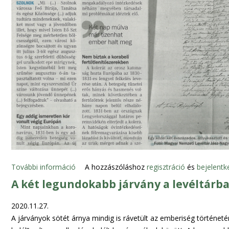
e
t
k
a
é
l
s
o
a
m
z
m
o
a
k
l
g
k
y
a
ó
p
g
c
y
s
í
o
További információ
S
A hozzászóláshoz
regisztráció
és
bejelentk
t
l
z
A két legundokabb járvány a levéltárban
á
a
á
s
t
z
2020.11.27.
a
o
k
A járványok sötét árnya mindig is rávetült az emberiség történetér
t
s
i