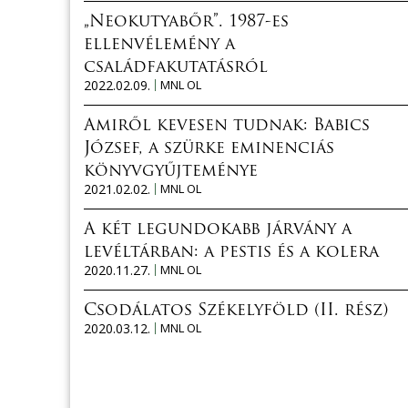
„Neokutyabőr”. 1987-es
ellenvélemény a
családfakutatásról
2022.02.09.
MNL OL
Amiről kevesen tudnak: Babics
József, a szürke eminenciás
könyvgyűjteménye
2021.02.02.
MNL OL
A két legundokabb járvány a
levéltárban: a pestis és a kolera
2020.11.27.
MNL OL
Csodálatos Székelyföld (II. rész)
2020.03.12.
MNL OL