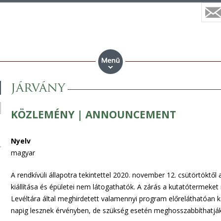
járvány
KÖZLEMÉNY | ANNOUNCEMENT
Nyelv
magyar
A rendkívüli állapotra tekintettel 2020. november 12. csütörtöktő
kiállítása és épületei nem látogathatók. A zárás a kutatótermeke
Levéltára által meghirdetett valamennyi program előreláthatóan 
napig lesznek érvényben, de szükség esetén meghosszabbíthatják