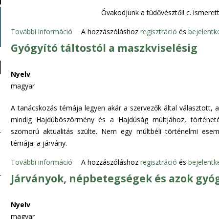
l
C
Óvakodjunk a tüdővésztől! c. ismeret
ő
E
í
További információ
P
A hozzászóláshoz
regisztráció
és
bejelentk
M
r
á
Gyógyító táltostól a maszkviselésig
E
á
l
N
s
i
T
Nyelv
o
n
t
magyar
k
k
a
é
a
r
A tanácskozás témája legyen akár a szervezők által választott, a
s
h
t
mindig Hajdúböszörmény és a Hajdúság múltjához, történeté
h
e
a
szomorú aktualitás szülte. Nem egy múltbéli történelmi esem
á
l
l
témája: a járvány.
z
y
o
i
e
További információ
G
A hozzászóláshoz
regisztráció
és
bejelentk
m
p
t
y
m
Járványok, népbetegségek és azok gyó
r
t
ó
a
a
t
g
l
k
Nyelv
e
y
k
t
magyar