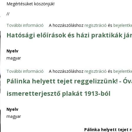
Megértésüket köszönjük!
//
További információ
K
A hozzászóláshoz
regisztráció
és
bejelentk
Ö
Hatósági előírások és házi praktikák já
Z
L
Nyelv
E
magyar
M
É
További információ
H
A hozzászóláshoz
regisztráció
és
bejelentk
N
a
Pálinka helyett tejet reggelizzünk! - Ó
Y
t
|
ismeretterjesztő plakát 1913-ból
ó
A
s
N
á
Nyelv
N
g
magyar
O
i
U
e
Pálinka helyett tejet 
N