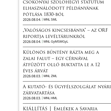
csokonyai szőlőhegyi statútum
elhasználódott példányának
pótlása 1830-ból
2026.08.04.
MNL SML
„Valóságos kincsesbánya” – az ORF
riportja levéltárunkról
2026.08.04.
MNL GyMSMGyL
Különös bűntény rázta meg a
zalai falut – egy cérnával
átfűzött olló buktatta le a 12
éves árvát
2026.08.03.
MNL ZML
A kutató- és ügyfélszolgálat nyári
zárvatartása
2026.08.03.
MNL HML
KIÁLLÍTÁS │ Emlékek a Savaria