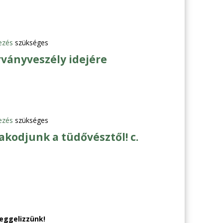
ezés
szükséges
rványveszély idejére
ezés
szükséges
vakodjunk a tüdővésztől! c.
reggelizzünk!