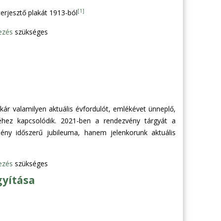
[1]
terjesztő plakát 1913-ból
ezés
szükséges
kár valamilyen aktuális évfordulót, emlékévet ünneplő,
hez kapcsolódik. 2021-ben a rendezvény tárgyát a
ény időszerű jubileuma, hanem jelenkorunk aktuális
ezés
szükséges
gyítása