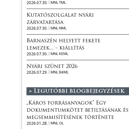
2026.07.30.
MNL TML
Kutatószolgálat nyári
zárvatartása
2026.07.30.
MNL NML
Barnaszén helyett fekete
lemezek... - kiállítás
2026.07.30.
MNL KEML
Nyári szünet 2026
2026.07.29.
MNL BéML
Legutóbbi blogbejegyzések
„Káros forrásanyagok” Egy
dokumentumkötet betiltásának és
megsemmisítésének története
2026.01.28.
MNL OL