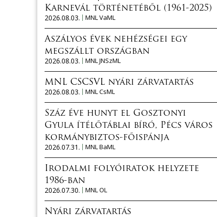
Karnevál történetéből (1961-2025)
2026.08.03.
MNL VaML
Aszályos évek nehézségei egy
megszállt országban
2026.08.03.
MNL JNSzML
MNL CSCSVL nyári zárvatartás
2026.08.03.
MNL CsML
Száz éve hunyt el Gosztonyi
Gyula ítélőtáblai bíró, Pécs város
kormánybiztos-főispánja
2026.07.31.
MNL BaML
Irodalmi folyóiratok helyzete
1986-ban
2026.07.30.
MNL OL
Nyári zárvatartás