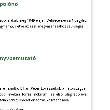
ápolónő
jából alakult meg 1849 elején Debrecenben a Nőegylet.
ágynemű, illetve az ezek megvásárlásához szükséges
könyvbemutató
a elmondta: Bihari Péter Lövészárkok a hátországban
 levéltári forrás előkerülni az első világháborúval
talan eddig ismeretlen forrás közreadásával.
ezés
szükséges