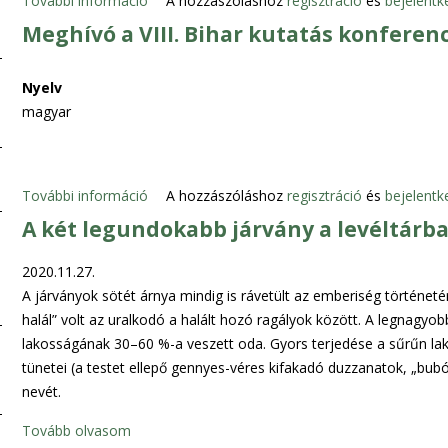
További információ
A
A hozzászóláshoz
regisztráció
és
bejelentk
f
Meghívó a VIII. Bihar kutatás konferen
o
g
Nyelv
y
magyar
a
s
z
t
További információ
M
A hozzászóláshoz
regisztráció
és
bejelentk
ó
e
A két legundokabb járvány a levéltárban
i
g
t
h
2020.11.27.
á
í
A járványok sötét árnya mindig is rávetült az emberiség történetér
r
v
halál” volt az uralkodó a halált hozó ragályok között. A legnagyo
s
ó
lakosságának 30–60 %-a veszett oda. Gyors terjedése a sűrűn lako
a
a
tünetei (a testet ellepő gennyes-véres kifakadó duzzanatok, „bub
d
V
nevét.
a
I
Tovább olvasom
l
I