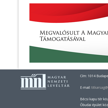
Cím: 1014 Budapes
E-mail:
titkarsag@
Bécsi kapu tér kö
Óbudai épület kö