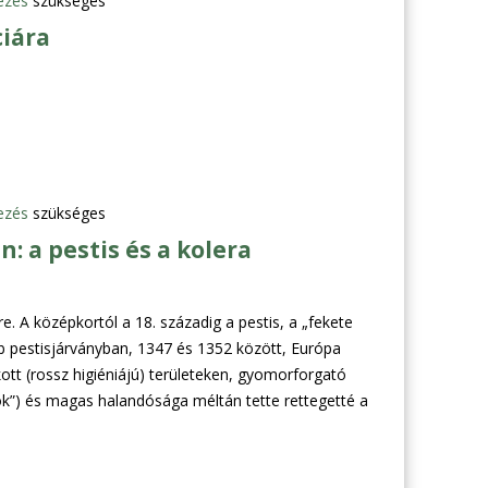
ezés
szükséges
ciára
ezés
szükséges
: a pestis és a kolera
e. A középkortól a 18. századig a pestis, a „fekete
bb pestisjárványban, 1347 és 1352 között, Európa
tt (rossz higiéniájú) területeken, gyomorforgató
ók”) és magas halandósága méltán tette rettegetté a