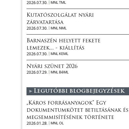
2026.07.30.
MNL TML
Kutatószolgálat nyári
zárvatartása
2026.07.30.
MNL NML
Barnaszén helyett fekete
lemezek... - kiállítás
2026.07.30.
MNL KEML
Nyári szünet 2026
2026.07.29.
MNL BéML
Legutóbbi blogbejegyzések
„Káros forrásanyagok” Egy
dokumentumkötet betiltásának és
megsemmisítésének története
2026.01.28.
MNL OL