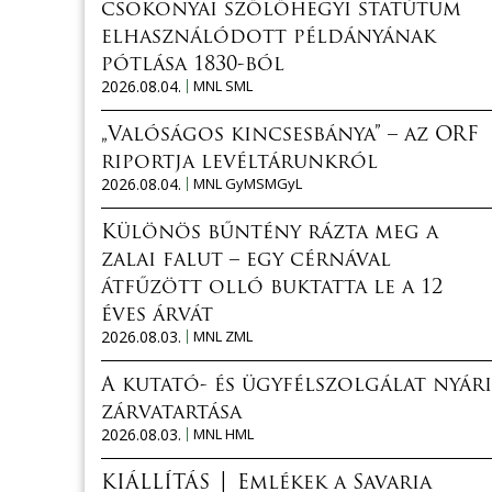
csokonyai szőlőhegyi statútum
elhasználódott példányának
pótlása 1830-ból
2026.08.04.
MNL SML
„Valóságos kincsesbánya” – az ORF
riportja levéltárunkról
2026.08.04.
MNL GyMSMGyL
Különös bűntény rázta meg a
zalai falut – egy cérnával
átfűzött olló buktatta le a 12
éves árvát
2026.08.03.
MNL ZML
A kutató- és ügyfélszolgálat nyári
zárvatartása
2026.08.03.
MNL HML
KIÁLLÍTÁS │ Emlékek a Savaria