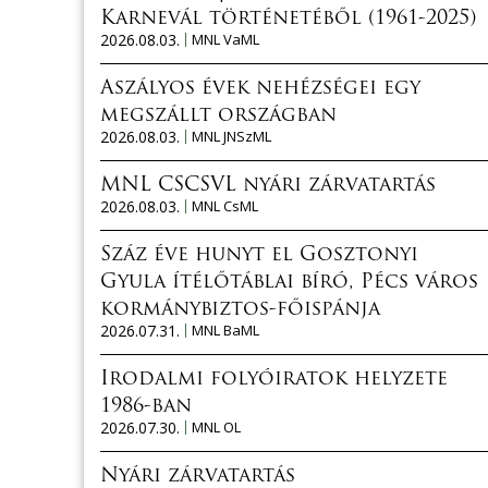
Karnevál történetéből (1961-2025)
2026.08.03.
MNL VaML
Aszályos évek nehézségei egy
megszállt országban
2026.08.03.
MNL JNSzML
MNL CSCSVL nyári zárvatartás
2026.08.03.
MNL CsML
Száz éve hunyt el Gosztonyi
Gyula ítélőtáblai bíró, Pécs város
kormánybiztos-főispánja
2026.07.31.
MNL BaML
Irodalmi folyóiratok helyzete
1986-ban
2026.07.30.
MNL OL
Nyári zárvatartás