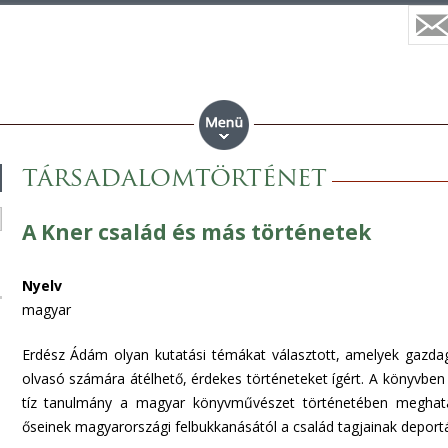
társadalomtörténet
A Kner család és más történetek
Nyelv
magyar
Erdész Ádám olyan kutatási témákat választott, amelyek gazd
olvasó számára átélhető, érdekes történeteket ígért. A könyvben 
tíz tanulmány a magyar könyvművészet történetében meghatár
őseinek magyarországi felbukkanásától a család tagjainak deportá