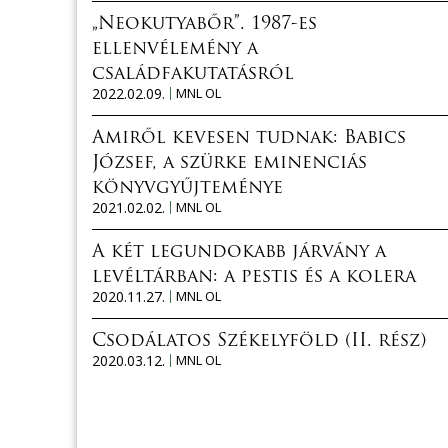
„Neokutyabőr”. 1987-es
ellenvélemény a
családfakutatásról
2022.02.09.
MNL OL
Amiről kevesen tudnak: Babics
József, a szürke eminenciás
könyvgyűjteménye
2021.02.02.
MNL OL
A két legundokabb járvány a
levéltárban: a pestis és a kolera
2020.11.27.
MNL OL
Csodálatos Székelyföld (II. rész)
2020.03.12.
MNL OL