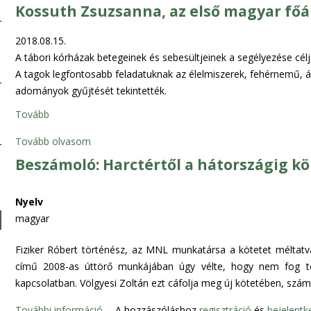
o
Kossuth Zsuzsanna, az első magyar fő
I
m
.
v
2018.08.15.
B
á
A tábori kórházak betegeinek és sebesültjeinek a segélyezése cél
i
g
A tagok legfontosabb feladatuknak az élelmiszerek, fehérnemű, 
h
y
adományok gyűjtését tekintették.
a
a
r
Tovább
i
k
M
Tovább olvasom
u
a
t
Beszámoló: Harctértől a hátországig 
g
a
y
t
Nyelv
a
á
magyar
r
s
o
k
Fiziker Róbert történész, az MNL munkatársa a kötetet méltatv
r
o
című 2008-as úttörő munkájában úgy vélte, hogy nem fog több
s
n
kapcsolatban. Völgyesi Zoltán ezt cáfolja meg új kötetében, szám
z
f
á
e
További információ
B
A hozzászóláshoz
regisztráció
és
bejelentk