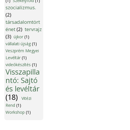
(1)
Székelyföld
(1)
szocializmus.
(2)
társadalomtört
énet
(2)
tervrajz
(3)
újkor
(1)
vállalati újság
(1)
Veszprém Megyei
Levéltár
(1)
videókészítés
(1)
Visszapilla
ntó: Sajtó
és levéltár
(18)
Vitézi
Rend
(1)
Workshop
(1)