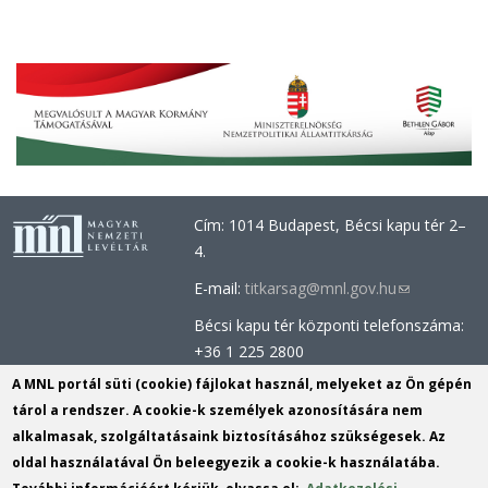
Cím: 1014 Budapest, Bécsi kapu tér 2–
4.
E-mail:
titkarsag@mnl.gov.hu
(link
sends
Bécsi kapu tér központi telefonszáma:
e-
+36 1 225 2800
mail)
Óbudai épület központi telefonszáma:
A MNL portál süti (cookie) fájlokat használ, melyeket az Ön gépén
+36 1 437 0660
tárol a rendszer. A cookie-k személyek azonosítására nem
alkalmasak, szolgáltatásaink biztosításához szükségesek. Az
Információs Iroda (Kutatószolgálat):
oldal használatával Ön beleegyezik a cookie-k használatába.
info@mnl.gov.hu
(link