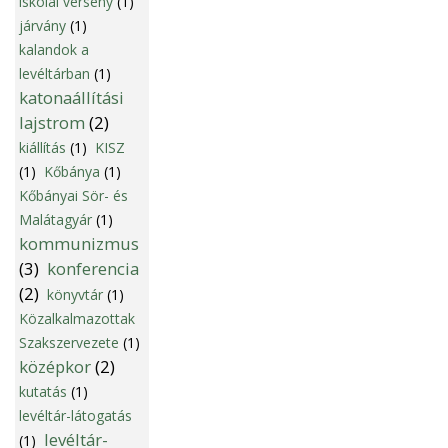
iskolai verseny
(1)
járvány
(1)
kalandok a
levéltárban
(1)
katonaállítási
lajstrom
(2)
kiállítás
(1)
KISZ
(1)
Kőbánya
(1)
Kőbányai Sör- és
Malátagyár
(1)
kommunizmus
(3)
konferencia
(2)
könyvtár
(1)
Közalkalmazottak
Szakszervezete
(1)
középkor
(2)
kutatás
(1)
levéltár-látogatás
levéltár-
(1)