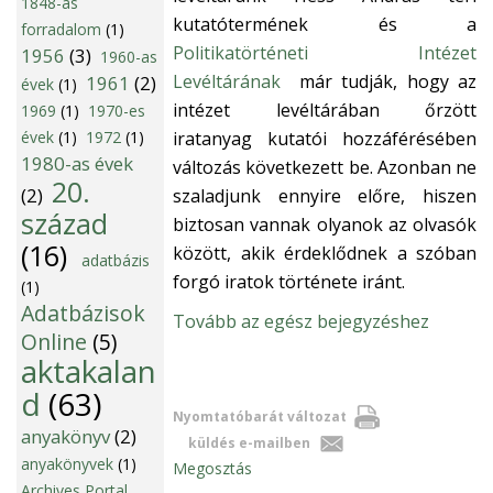
1848-as
kutatótermének és a
forradalom
(1)
Politikatörténeti Intézet
1956
(3)
1960-as
Levéltárának
már tudják, hogy az
1961
(2)
évek
(1)
intézet levéltárában őrzött
1969
(1)
1970-es
iratanyag kutatói hozzáférésében
évek
(1)
1972
(1)
1980-as évek
változás következett be. Azonban ne
20.
(2)
szaladjunk ennyire előre, hiszen
század
biztosan vannak olyanok az olvasók
(16)
között, akik érdeklődnek a szóban
adatbázis
forgó iratok története iránt.
(1)
Adatbázisok
Tovább az egész bejegyzéshez
Online
(5)
aktakalan
d
(63)
Nyomtatóbarát változat
anyakönyv
(2)
küldés e-mailben
anyakönyvek
(1)
Megosztás
Archives Portal