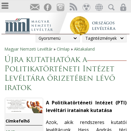
Gyorsmenü
Tagintézmények
Magyar Nemzeti Levéltár
»
Címlap
»
Aktakaland
Jelenlegi
Újra kutathatóak a
hely
Politikatörténeti Intézet
Levéltára őrizetében lévő
iratok
A Politikatörténeti Intézet (PTI)
levéltári iratainak kutatása
Címkefelhő
Azok, akik rendszeres kutatói
levéltárunk Hess András téri