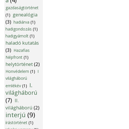
a
(4)
gazdaságtörténet
genealógia
(1)
(3)
hadiárva
(1)
hadigondozás
(1)
hadigyámolt
(1)
haladó kutatás
(3)
Hazafias
Népfront
(1)
helytörténet
(2)
Honvédelem
(1)
I
világháború
I.
emlékév
(1)
világháború
(7)
II.
világháború
(2)
interjú
(9)
írástörténet
(1)