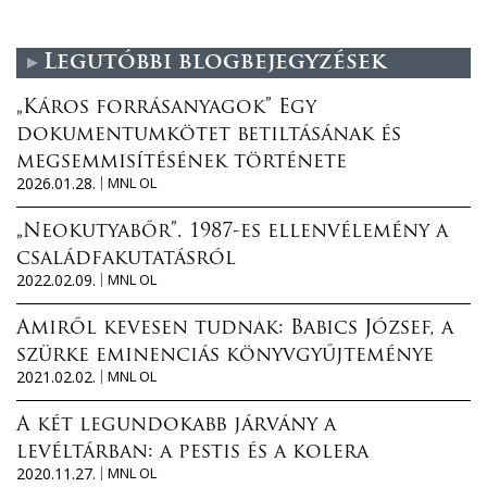
Legutóbbi blogbejegyzések
„Káros forrásanyagok” Egy
dokumentumkötet betiltásának és
megsemmisítésének története
2026.01.28.
MNL OL
„Neokutyabőr”. 1987-es ellenvélemény a
családfakutatásról
2022.02.09.
MNL OL
Amiről kevesen tudnak: Babics József, a
szürke eminenciás könyvgyűjteménye
2021.02.02.
MNL OL
A két legundokabb járvány a
levéltárban: a pestis és a kolera
2020.11.27.
MNL OL