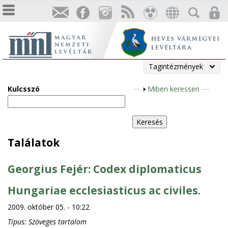
Tagintézmények
Kulcsszó
M
Miben keressen
e
g
j
e
Találatok
l
e
Georgius Fejér: Codex diplomaticus
n
í
Hungariae ecclesiasticus ac civiles.
t
2009. október 05. - 10:22
é
Típus:
Szöveges tartalom
s