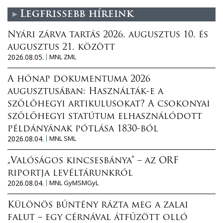
Legfrissebb híreink
Nyári zárva tartás 2026. augusztus 10. és
augusztus 21. között
2026.08.05.
MNL ZML
A hónap dokumentuma 2026
augusztusában: Használták-e a
szőlőhegyi artikulusokat? A csokonyai
szőlőhegyi statútum elhasználódott
példányának pótlása 1830-ból
2026.08.04.
MNL SML
„Valóságos kincsesbánya” – az ORF
riportja levéltárunkról
2026.08.04.
MNL GyMSMGyL
Különös bűntény rázta meg a zalai
falut – egy cérnával átfűzött olló