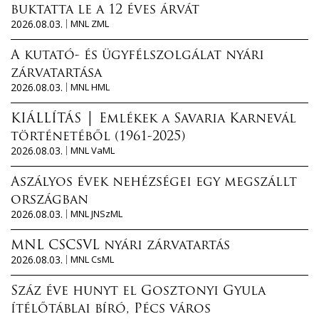
buktatta le a 12 éves árvát
2026.08.03.
MNL ZML
A kutató- és ügyfélszolgálat nyári
zárvatartása
2026.08.03.
MNL HML
KIÁLLÍTÁS │ Emlékek a Savaria Karnevál
történetéből (1961-2025)
2026.08.03.
MNL VaML
Aszályos évek nehézségei egy megszállt
országban
2026.08.03.
MNL JNSzML
MNL CSCSVL nyári zárvatartás
2026.08.03.
MNL CsML
Száz éve hunyt el Gosztonyi Gyula
ítélőtáblai bíró, Pécs város