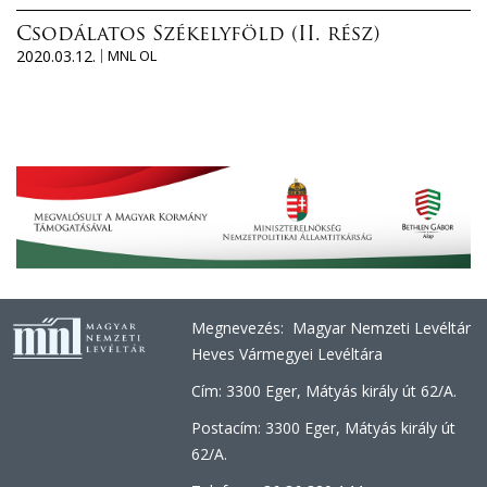
Csodálatos Székelyföld (II. rész)
2020.03.12.
MNL OL
Megnevezés: Magyar Nemzeti Levéltár
Heves Vármegyei Levéltára
Cím: 3300 Eger, Mátyás király út 62/A.
Postacím: 3300 Eger, Mátyás király út
62/A.