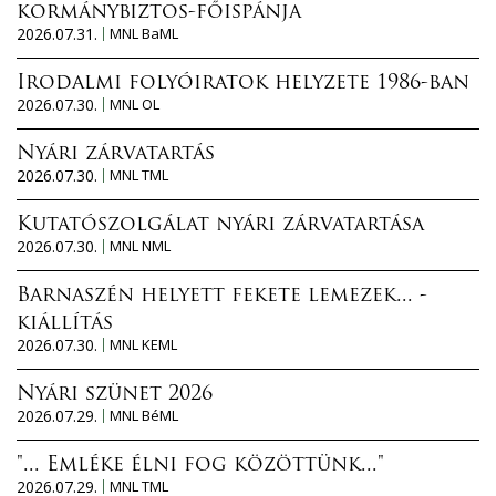
kormánybiztos-főispánja
2026.07.31.
MNL BaML
Irodalmi folyóiratok helyzete 1986-ban
2026.07.30.
MNL OL
Nyári zárvatartás
2026.07.30.
MNL TML
Kutatószolgálat nyári zárvatartása
2026.07.30.
MNL NML
Barnaszén helyett fekete lemezek... -
kiállítás
2026.07.30.
MNL KEML
Nyári szünet 2026
2026.07.29.
MNL BéML
"... Emléke élni fog közöttünk..."
2026.07.29.
MNL TML