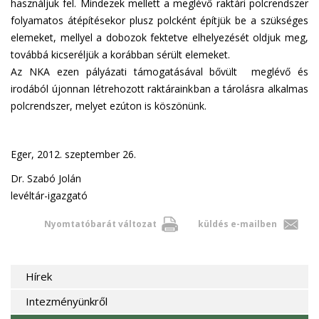
használjuk fel. Mindezek mellett a meglévő raktári polcrendszer
folyamatos átépítésekor plusz polcként építjük be a szükséges
elemeket, mellyel a dobozok fektetve elhelyezését oldjuk meg,
továbbá kicseréljük a korábban sérült elemeket.
Az NKA ezen pályázati támogatásával bővült meglévő és
irodából újonnan létrehozott raktárainkban a tárolásra alkalmas
polcrendszer, melyet ezúton is köszönünk.
Eger, 2012. szeptember 26.
Dr. Szabó Jolán
levéltár-igazgató
Nyomtatóbarát változat
küldés e-mailben
Hírek
Intezményünkről