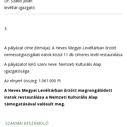
Dr. Szabó Jolán
levéltár-igazgató
3.
A pályázat címe (témája): A Heves Megyei Levéltárban őrzött
nemességvizsgálati iratok közül 11 db címeres levél restaurálása
A pályázatot kiíró szerv neve: Nemzeti Kulturális Alap
Igazgatósága
Az elnyert összeg: 1.061.000 Ft
A Heves Megyei Levéltárban őrzött megrongálódott
iratok restaurálása a Nemzeti Kulturális Alap
támogatásával valósult meg.
SZAKMAI BESZÁMOLÓ