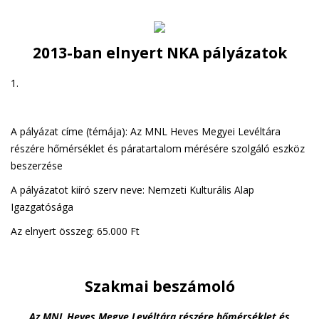
2013-ban elnyert NKA pályázatok
1.
A pályázat címe (témája): Az MNL Heves Megyei Levéltára
részére hőmérséklet és páratartalom mérésére szolgáló eszköz
beszerzése
A pályázatot kiíró szerv neve: Nemzeti Kulturális Alap
Igazgatósága
Az elnyert összeg: 65.000 Ft
Szakmai beszámoló
Az MNL Heves Megye Levéltára részére hőmérséklet és