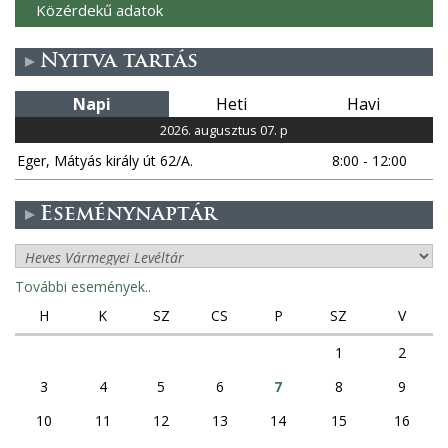
Közérdekű adatok
Nyitva tartás
Napi
Heti
Havi
2026. augusztus 07. p
Eger, Mátyás király út 62/A.
8:00 - 12:00
Eseménynaptár
További események..
H
K
SZ
CS
P
SZ
V
1
2
3
4
5
6
7
8
9
10
11
12
13
14
15
16