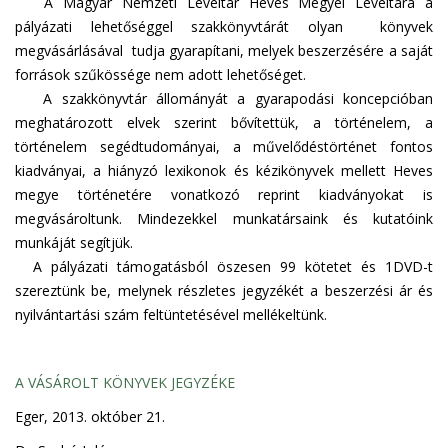
A Magyar Nemzeti Levéltár Heves Megyei Levéltára a
pályázati lehetőséggel szakkönyvtárát olyan könyvek
megvásárlásával tudja gyarapítani, melyek beszerzésére a saját
források szűkössége nem adott lehetőséget.
A szakkönyvtár állományát a gyarapodási koncepcióban
meghatározott elvek szerint bővítettük, a történelem, a
történelem segédtudományai, a művelődéstörténet fontos
kiadványai, a hiányzó lexikonok és kézikönyvek mellett Heves
megye történetére vonatkozó reprint kiadványokat is
megvásároltunk. Mindezekkel munkatársaink és kutatóink
munkáját segítjük.
A pályázati támogatásból öszesen 99 kötetet és 1DVD-t
szereztünk be, melynek részletes jegyzékét a beszerzési ár és
nyilvántartási szám feltüntetésével mellékeltünk.
A VÁSÁROLT KÖNYVEK JEGYZÉKE
Eger, 2013. október 21.