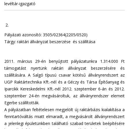
levéltár-igazgató
2.
Pályázati azonosító: 3505/02364(2205/0520)
Tárgy: raktári állványzat beszerzése és szállítása
2011. március 29-én benyújtott pályázatunkra 1.314.000 Ft
támogatást nyertünk raktári állványzat beszerzésére és
szállítására. A Salgó típusú csavar kötésű állványrendszert az
UGP Raktártechnika Kft.-nél és a Géczy és Társa Építőanyag és
Iparcikk Kereskedelmi Kft.-nél 2012. szeptember 6-án és 2012.
szeptember 24-én megvásároltuk, az állványrendszer elemeit
Egerbe szállították.
A pályázatban feltételesen megjelölt új raktárbázis kialakítása a
fenntartóváltás miatt elmaradt, a megvásárolt állványrendszert
a jelenlegi épületünkben található szabad területek beépítésére