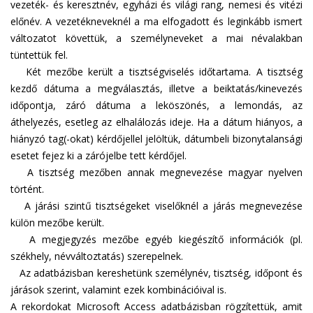
vezeték- és keresztnév, egyházi és világi rang, nemesi és vitézi
előnév. A vezetékneveknél a ma elfogadott és leginkább ismert
változatot követtük, a személyneveket a mai névalakban
tüntettük fel.
Két mezőbe került a tisztségviselés időtartama. A tisztség
kezdő dátuma a megválasztás, illetve a beiktatás/kinevezés
időpontja, záró dátuma a leköszönés, a lemondás, az
áthelyezés, esetleg az elhalálozás ideje. Ha a dátum hiányos, a
hiányzó tag(-okat) kérdőjellel jelöltük, dátumbeli bizonytalansági
esetet fejez ki a zárójelbe tett kérdőjel.
A tisztség mezőben annak megnevezése magyar nyelven
történt.
A járási szintű tisztségeket viselőknél a járás megnevezése
külön mezőbe került.
A megjegyzés mezőbe egyéb kiegészítő információk (pl.
székhely, névváltoztatás) szerepelnek.
Az adatbázisban kereshetünk személynév, tisztség, időpont és
járások szerint, valamint ezek kombinációival is.
A rekordokat Microsoft Access adatbázisban rögzítettük, amit