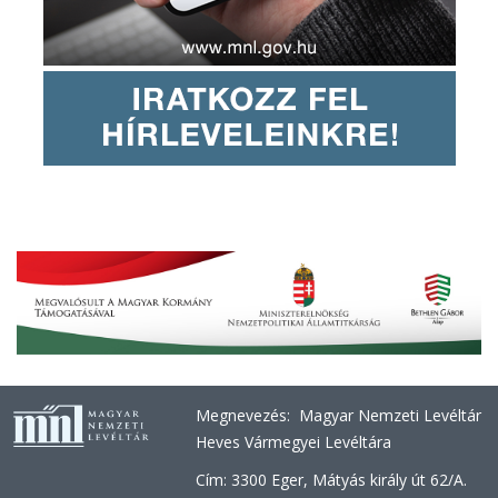
Megnevezés: Magyar Nemzeti Levéltár
Heves Vármegyei Levéltára
Cím: 3300 Eger, Mátyás király út 62/A.