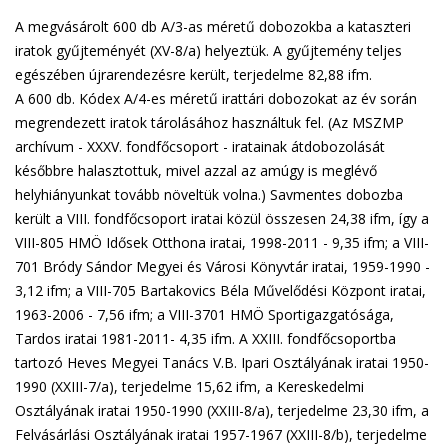
A megvásárolt 600 db A/3-as méretű dobozokba a kataszteri
iratok gyűjteményét (XV-8/a) helyeztük. A gyűjtemény teljes
egészében újrarendezésre került, terjedelme 82,88 ifm.
A 600 db. Kódex A/4-es méretű irattári dobozokat az év során
megrendezett iratok tárolásához használtuk fel. (Az MSZMP
archívum - XXXV. fondfőcsoport - iratainak átdobozolását
későbbre halasztottuk, mivel azzal az amúgy is meglévő
helyhiányunkat tovább növeltük volna.) Savmentes dobozba
került a VIII. fondfőcsoport iratai közül összesen 24,38 ifm, így a
VIII-805 HMÖ Idősek Otthona iratai, 1998-2011 - 9,35 ifm; a VIII-
701 Bródy Sándor Megyei és Városi Könyvtár iratai, 1959-1990 -
3,12 ifm; a VIII-705 Bartakovics Béla Művelődési Központ iratai,
1963-2006 - 7,56 ifm; a VIII-3701 HMÖ Sportigazgatósága,
Tardos iratai 1981-2011- 4,35 ifm. A XXIII. fondfőcsoportba
tartozó Heves Megyei Tanács V.B. Ipari Osztályának iratai 1950-
1990 (XXIII-7/a), terjedelme 15,62 ifm, a Kereskedelmi
Osztályának iratai 1950-1990 (XXIII-8/a), terjedelme 23,30 ifm, a
Felvásárlási Osztályának iratai 1957-1967 (XXIII-8/b), terjedelme