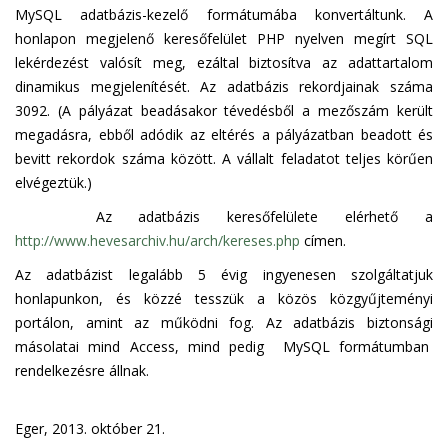
MySQL adatbázis-kezelő formátumába konvertáltunk. A
honlapon megjelenő keresőfelület PHP nyelven megírt SQL
lekérdezést valósít meg, ezáltal biztosítva az adattartalom
dinamikus megjelenítését. Az adatbázis rekordjainak száma
3092. (A pályázat beadásakor tévedésből a mezőszám került
megadásra, ebből adódik az eltérés a pályázatban beadott és
bevitt rekordok száma között. A vállalt feladatot teljes körűen
elvégeztük.)
Az adatbázis keresőfelülete elérhető a
http://www.hevesarchiv.hu/arch/kereses.php
címen.
Az adatbázist legalább 5 évig ingyenesen szolgáltatjuk
honlapunkon, és közzé tesszük a közös közgyűjteményi
portálon, amint az működni fog. Az adatbázis biztonsági
másolatai mind Access, mind pedig MySQL formátumban
rendelkezésre állnak.
Eger, 2013. október 21.