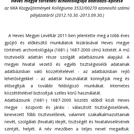
Heves megye történeti achontológiája adatbázis-építése
az NKA Közgyűjtemények Kollégiuma 3532/00270 azonosító számú
pályázatáról (2012.10.30.-2013.09.30.)
A Heves Megyei Levéltár 2011-ben jelentette meg a több éves
gyűjtő és előkészítő munkálatok lezárásával Heves megye
történeti archontológiája (1681-) 1687-2000 című kötetét. A mű
tisztviselői adattári része szolgált adatbázisunk alapjául. A
megyei hivatal vezető és egyéb tisztségviselői adatainak
adatbázisban való közzétételével - az adatbázisban rejlő
lehetőségekkel - az adattár használatát könnyítjük meg és
elősegítjük a további feldolgozó munkákat. Internetes
közzétételével biztosítjuk széles körű használatát.
Adatbázisunk (1681-) 1687-2000 közötti időből közli Heves
megye - központi és járási - választott tisztségviselőinek,
kinevezett főbb tisztviselőinek, valamint szakalkalmazottainak
nevét, szolgálati (hivatali) idejét, tisztségét és hivatalviselésének
szintjét, helyét. A név mezőben a teljes nevet megadtuk: