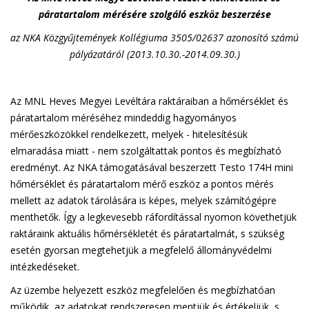
páratartalom mérésére szolgáló eszköz beszerzése
az NKA Közgyűjtemények Kollégiuma 3505/02637 azonosító számú
pályázatáról (2013.10.30.-2014.09.30.)
Az MNL Heves Megyei Levéltára raktáraiban a hőmérséklet és
páratartalom méréséhez mindeddig hagyományos
mérőeszközökkel rendelkezett, melyek - hitelesítésük
elmaradása miatt - nem szolgáltattak pontos és megbízható
eredményt. Az NKA támogatásával beszerzett Testo 174H mini
hőmérséklet és páratartalom mérő eszköz a pontos mérés
mellett az adatok tárolására is képes, melyek számítógépre
menthetők. Így a legkevesebb ráfordítással nyomon követhetjük
raktáraink aktuális hőmérsékletét és páratartalmát, s szükség
esetén gyorsan megtehetjük a megfelelő állományvédelmi
intézkedéseket.
Az üzembe helyezett eszköz megfelelően és megbízhatóan
működik, az adatokat rendszeresen mentjük és értékeljük, s