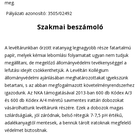
meg.
Pályázati azonosító: 3505/02492
Szakmai beszámoló
A levéltárunkban őrzött iratanyag legnagyobb része fatartalmú
papír, melyek kémiai lebomlási folyamatait ugyan nem tudjuk
megállítani, de megelőző állományvédelmi tevékenységgel a
lefutási idejét csökkenthetjük. A Levéltári Kollégium
állományvédelmi ajánlásában meghatározottakat igyekszünk
betartani, s az abban megfogalmazott követelményrendszerhez
igazodunk. Az NKA támogatásával 2013-ban 600 db Kódex A/3
és 600 db Kódex A/4 méretű savmentes irattári dobozokat
vásárolhattunk levéltárunk részére. Ezek a dobozok magas
szilárdságúak, jól záródnak, belső rétegük 7-7,5 pH értékű,
adalékanyagtól mentesek, a bennük tárolt iratoknak megfelelő
védelmet biztosítnak.