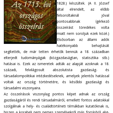
1828.) készültek. (A II. József
által elrendelt, az előbb
felsoroltaknál jóval
pontosabbnak ígérkező
összeírást töredékes volta
miatt nem soroljuk ezek közé.)
Elsősorban az állami adók
hatékonyabb behajtását
segítették, de már tetten érhetők bennük a 18. században
elterjedt tudományágak (közgazdaságtan, statisztika stb.)
hatásai is. Ezek az ismeretek adták az alapját azoknak a 18.
századi, felvilágosult abszolutista gazdaság- és
társadalompolitikai intézkedéseknek, amelyek jelentős hatással
voltak az ország történetére, és későbbi gazdasági és
társadalmi viszonyaira.
Az összeírások viszonylag pontos képet adnak az ország
gazdaságáról és rendi társadalmáról, emellett fontos adatokkal
szolgálnak a hely- és családtörténeti témákban kutatóknak is,
hiszen a korabeli nem nemes személyekről más forrásból alig-