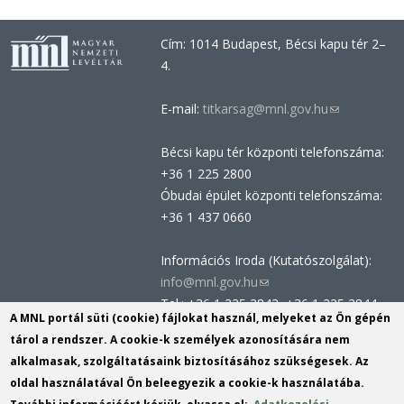
Cím: 1014 Budapest, Bécsi kapu tér 2–
4.
E-mail:
titkarsag@mnl.gov.hu
(link
sends
Bécsi kapu tér központi telefonszáma:
e-
+36 1 225 2800
mail)
Óbudai épület központi telefonszáma:
+36 1 437 0660
Információs Iroda (Kutatószolgálat):
info@mnl.gov.hu
(link
Tel.: +36 1 225 2843, +36 1 225 2844
sends
A MNL portál süti (cookie) fájlokat használ, melyeket az Ön gépén
Postacím: 1014 Budapest, Bécsi kapu
e-
tárol a rendszer. A cookie-k személyek azonosítására nem
tér 2-4.
mail)
alkalmasak, szolgáltatásaink biztosításához szükségesek. Az
Felnőttképzési nyilvántartási szám:
oldal használatával Ön beleegyezik a cookie-k használatába.
B/2020/002162