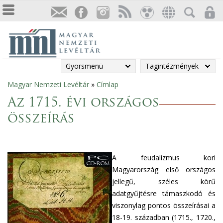
Gyorsmenü
Tagintézmények
Magyar Nemzeti Levéltár
»
Címlap
Jelenlegi
Az 1715. évi országos
hely
összeírás
A feudalizmus kori
Magyarország első országos
jellegű, széles körű
adatgyűjtésre támaszkodó és
viszonylag pontos összeírásai a
18-19. században (1715., 1720.,