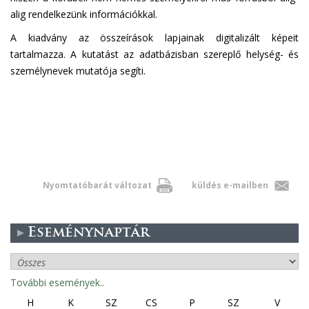
alig rendelkezünk információkkal.
A kiadvány az összeírások lapjainak digitalizált képeit
tartalmazza. A kutatást az adatbázisban szereplő helység- és
személynevek mutatója segíti.
Nyomtatóbarát változat
küldés e-mailben
Eseménynaptár
További események..
H
K
SZ
CS
P
SZ
V