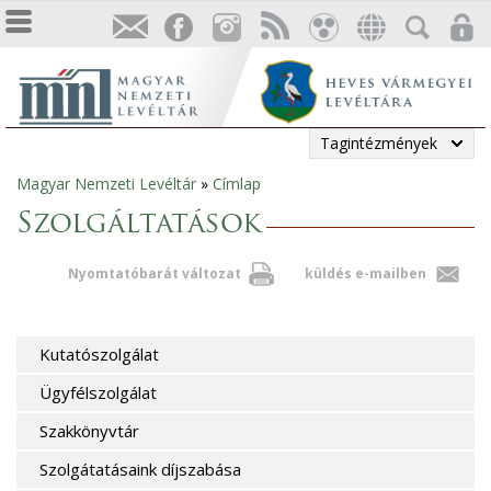
Tagintézmények
Magyar Nemzeti Levéltár
»
Címlap
Jelenlegi
Szolgáltatások
hely
Nyomtatóbarát változat
küldés e-mailben
Kutatószolgálat
Ügyfélszolgálat
Szakkönyvtár
Szolgátatásaink díjszabása