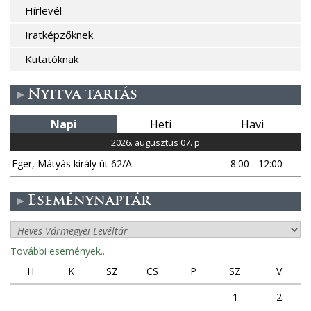
Hírlevél
Iratképzőknek
Kutatóknak
Nyitva tartás
Napi
Heti
Havi
2026. augusztus 07. p
Eger, Mátyás király út 62/A.
8:00 - 12:00
Eseménynaptár
További események..
H
K
SZ
CS
P
SZ
V
1
2