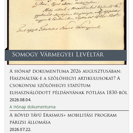
Somogy Vármegyei Levéltár
A hónap dokumentuma 2026 augusztusában:
Használták-e a szőlőhegyi artikulusokat? A
csokonyai szőlőhegyi statútum
elhasználódott példányának pótlása 1830-ból
2026.08.04.
A Hónap dokumentuma
A rövid távú Erasmus+ mobilitási program
párizsi állomása
2026.07.22.