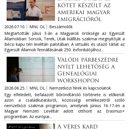
kötet készült az
amerikai magyar
emigrációról
2026.07.10.
MNL OL
Beszámolók
Megtartották július 3-án a Magyarok öröksége az Egyesült
Államokban: Sorsok, Terek, Utak kiállítás szakmai megnyitóját a
Bécsi kapu téri levéltári palotában. A virtuális és utazó tárlat az
Egyesült Államok fennállásának 250. évfordulójához...
Valódi párbeszédre
nyílt lehetőség a
Genealógiai
workshopon
2026.06.25.
MNL OL
Nemzetközi hírek és kapcsolatok
Egy elfeledett, befalazott bőröndtároló története is előkerült
azon a családkutatásról, közösségi emlékezetről szóló
nemzetközi szakmai programon, amelynek június 16-17-én a
Magyar Nemzeti Levéltár adott otthont az Erasmus+
programban. Az európai...
A véres kard