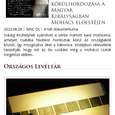
körülhordozása a
Magyar
Királyságban
Mohács előestéjén
2023.08.29.
MNL OL
A hét dokumentuma
Sokáig közhelynek számított a vérbe mártott kard motívuma,
amelyet csatába híváskor hordoztak körül az országlakók
között, így mozgósítva őket a háborúra. Középkori okleveleink
tanúsítják, hogy ezt az ősi szokást még a mohácsi csatát
megelőző időben...
Országos Levéltár