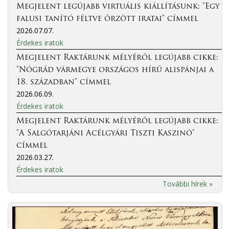
Megjelent legújabb virtuális kiállításunk: "Egy
falusi tanító féltve őrzött iratai" címmel
2026.07.07.
Érdekes iratok
Megjelent Raktárunk mélyéről legújabb cikke:
"Nógrád vármegye országos hírű alispánjai a
18. században" címmel
2026.06.09.
Érdekes iratok
Megjelent Raktárunk mélyéről legújabb cikke:
"A Salgótarjáni Acélgyári Tiszti Kaszinó"
címmel
2026.03.27.
Érdekes iratok
További hírek »