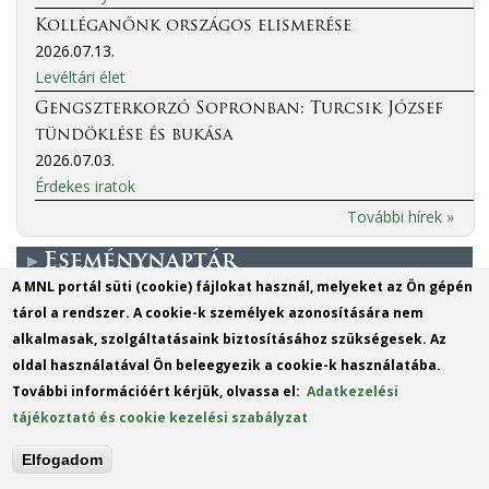
Kolléganőnk országos elismerése
2026.07.13.
Levéltári élet
Gengszterkorzó Sopronban: Turcsik József
tündöklése és bukása
2026.07.03.
Érdekes iratok
További hírek »
Eseménynaptár
A MNL portál süti (cookie) fájlokat használ, melyeket az Ön gépén
tárol a rendszer. A cookie-k személyek azonosítására nem
More events
alkalmasak, szolgáltatásaink biztosításához szükségesek. Az
oldal használatával Ön beleegyezik a cookie-k használatába.
MO
DI
MI
DO
FR
SA
SO
További információért kérjük, olvassa el:
Adatkezelési
1
2
tájékoztató és cookie kezelési szabályzat
3
4
5
6
7
8
9
Elfogadom
10
11
12
13
14
15
16