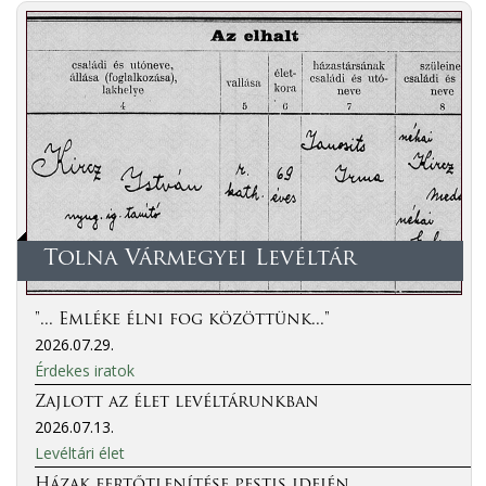
Tolna Vármegyei Levéltár
"... Emléke élni fog közöttünk..."
2026.07.29.
Érdekes iratok
Zajlott az élet levéltárunkban
2026.07.13.
Levéltári élet
Házak fertőtlenítése pestis idején