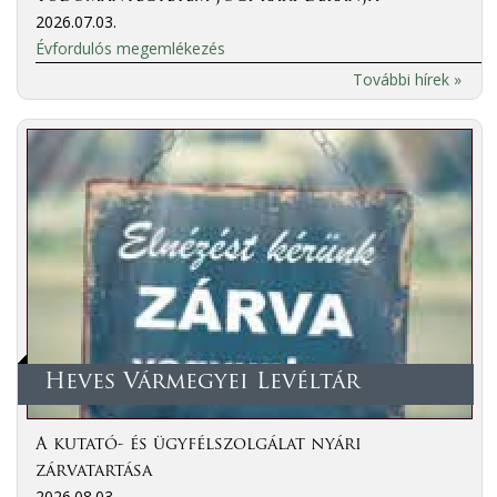
2026.07.03.
Évfordulós megemlékezés
További hírek »
Heves Vármegyei Levéltár
A kutató- és ügyfélszolgálat nyári
zárvatartása
2026.08.03.