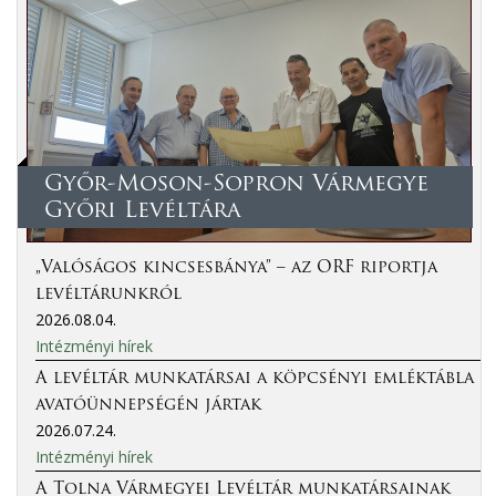
Győr-Moson-Sopron Vármegye
Győri Levéltára
„Valóságos kincsesbánya” – az ORF riportja
levéltárunkról
2026.08.04.
Intézményi hírek
A levéltár munkatársai a köpcsényi emléktábla
avatóünnepségén jártak
2026.07.24.
Intézményi hírek
A Tolna Vármegyei Levéltár munkatársainak