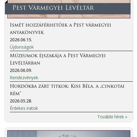
Pest Vármegyei Levéltár
Ismét hozzáférhetőek a Pest vármegyei
anyakönyvek
2026.06.15.
Újdonságok
Múzeumok éjszakája a Pest Vármegyei
Levéltárban
2026.06.09.
Rendezvények
Hordókba zárt titkok: Kiss Béla, a „cinkotai
rém”
2026.05.28.
Érdekes iratok
További hírek »