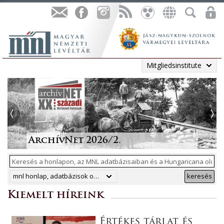
Mitgliedsinstitute
Tájékoztatás a Pest vármegyei
állami anyakönyvi
Irodalmi folyóiratok helyzete
Megjelent a Levéltári
„Lapidáris emlékek” a levéltári
másodpéldányok online
1986-ban
Közlemények 2025. évi száma
anyagban
ArchívNet 2026/2.
közzétételéről
mnl honlap, adatbázisok online, hungaricana
keresés
Kiemelt híreink
Értékes tárlat és