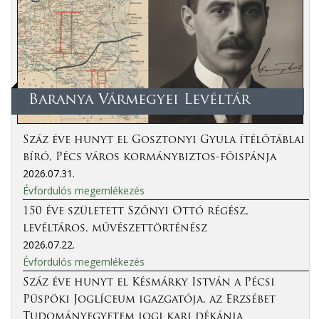
Baranya Vármegyei Levéltár
Száz éve hunyt el Gosztonyi Gyula ítélőtáblai
bíró, Pécs város kormánybiztos-főispánja
2026.07.31.
Évfordulós megemlékezés
150 éve született Szőnyi Ottó régész,
levéltáros, művészettörténész
2026.07.22.
Évfordulós megemlékezés
Száz éve hunyt el Késmárky István a Pécsi
Püspöki Joglíceum igazgatója, az Erzsébet
Tudományegyetem jogi kari dékánja