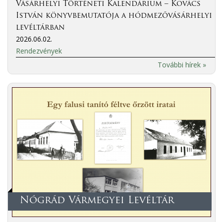
Vásárhelyi Történeti Kalendárium – Kovács
István könyvbemutatója a hódmezővásárhelyi
levéltárban
2026.06.02.
Rendezvények
További hírek »
Nógrád Vármegyei Levéltár