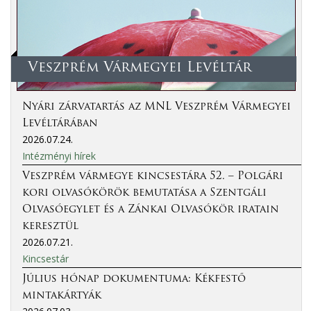
Veszprém Vármegyei Levéltár
Nyári zárvatartás az MNL Veszprém Vármegyei
Levéltárában
2026.07.24.
Intézményi hírek
Veszprém vármegye kincsestára 52. – Polgári
kori olvasókörök bemutatása a Szentgáli
Olvasóegylet és a Zánkai Olvasókör iratain
keresztül
2026.07.21.
Kincsestár
Július hónap dokumentuma: Kékfestő
mintakártyák