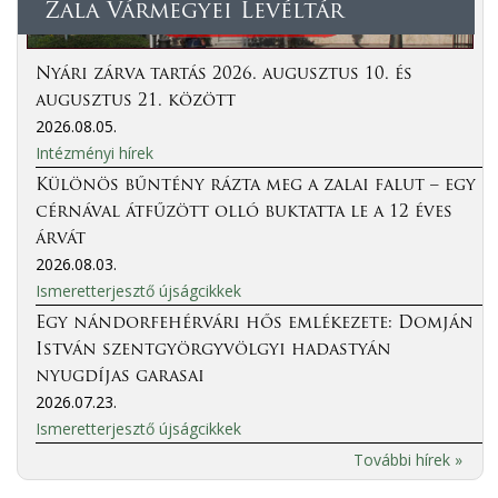
Zala Vármegyei Levéltár
Nyári zárva tartás 2026. augusztus 10. és
augusztus 21. között
2026.08.05.
Intézményi hírek
Különös bűntény rázta meg a zalai falut – egy
cérnával átfűzött olló buktatta le a 12 éves
árvát
2026.08.03.
Ismeretterjesztő újságcikkek
Egy nándorfehérvári hős emlékezete: Domján
István szentgyörgyvölgyi hadastyán
nyugdíjas garasai
2026.07.23.
Ismeretterjesztő újságcikkek
További hírek »