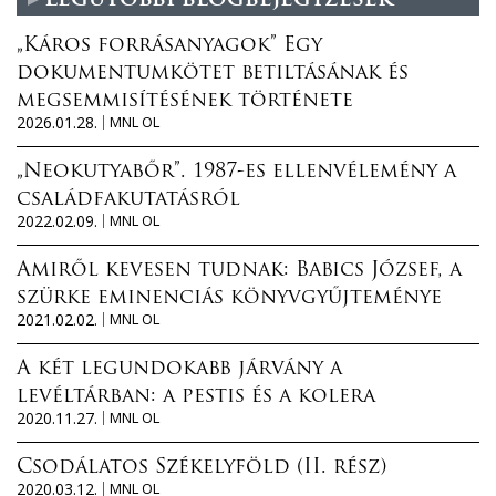
„Káros forrásanyagok” Egy
dokumentumkötet betiltásának és
megsemmisítésének története
2026.01.28.
MNL OL
„Neokutyabőr”. 1987-es ellenvélemény a
családfakutatásról
2022.02.09.
MNL OL
Amiről kevesen tudnak: Babics József, a
szürke eminenciás könyvgyűjteménye
2021.02.02.
MNL OL
A két legundokabb járvány a
levéltárban: a pestis és a kolera
2020.11.27.
MNL OL
Csodálatos Székelyföld (II. rész)
2020.03.12.
MNL OL