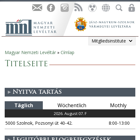
Mitgliedsinstitute
Magyar Nemzeti Levéltár
»
Címlap
Sie
Titelseite
sind
hier
Nyitva tartás
Täglich
Wöchentlich
Mothly
2026. August 07. F
5000 Szolnok, Pozsonyi út 40-42.
8:00-13:00
Legutóbbi blogbejegyzések