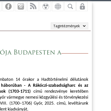
Tagintézmények
ója Budapesten a
mbaton 14 órakor a Hadtörténelmi délutánok
háborúban - A Rákóczi-szabadságharc és az
usok (1703-1711)
című rendezvénye keretében
yőr vármegye nemesi közgyűlési és törvénykezési
VIII. (1700–1706) Győr, 2025. című, levéltárunk
ent kiadványát.