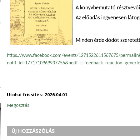
A könyvbemutató résztvevői 
Az előadás ingyenesen látog
Minden érdeklődőt szeretett
https://www.facebook.com/events/1271522611567675/permalin
notif_id=1771710969937756&notif_t=feedback_reaction_generic
Utolsó frissítés:
2026.04.01.
Megosztás
ÚJ HOZZÁSZÓLÁS