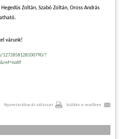
Hegedüs Zoltán, Szabó Zoltán, Oross András
atható.
el várunk!
k/1272858128100790/?
&ref=notif
Nyomtatóbarát változat
küldés e-mailben