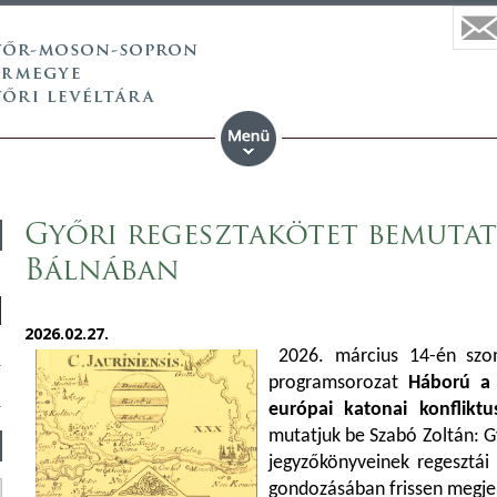
Győri regesztakötet bemutat
Bálnában
2026.02.27.
2026. március 14-én szo
programsorozat
Háború a 
európai katonai konflikt
mutatjuk be Szabó Zoltán: G
jegyzőkönyveinek regesztái 
gondozásában frissen megjel