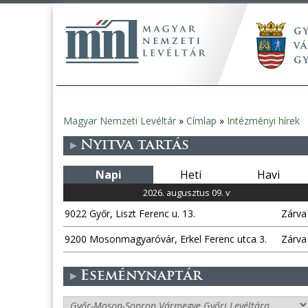
Magyar Nemzeti Levéltár
»
Címlap
»
Intézményi hírek
Jelenlegi
Nyitva tartás
hely
Napi
Heti
Havi
2026. augusztus 09. v
9022 Győr, Liszt Ferenc u. 13.
Zárva
9200 Mosonmagyaróvár, Erkel Ferenc utca 3.
Zárva
Eseménynaptár