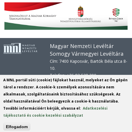
Magyar Nemzeti Levéltár
Somogy Vármegyei Levéltára
Cím: 7400 Kaposvár, Bartók Béla utca 8-
10.
Telefon: +36 82 528 200
A MNL portál süti (cookie) fájlokat használ, melyeket az Ön gépén
E-mail: svl@mnl.gov.hu
tárol a rendszer. A cookie-k személyek azonosítására nem
Honlap: www.mnl.gov.hu/sml
alkalmasak, szolgáltatásaink biztosításához szükségesek. Az
Hivatali kapu azonosító: MNLSML
oldal használatával Ön beleegyezik a cookie-k használatába.
KRID:
161313779
További információért kérjük, olvassa el:
Adatkezelési
tájékoztató és cookie kezelési szabályzat
KÉR azonosító:
MNLSML
KRID: 113809158
Elfogadom