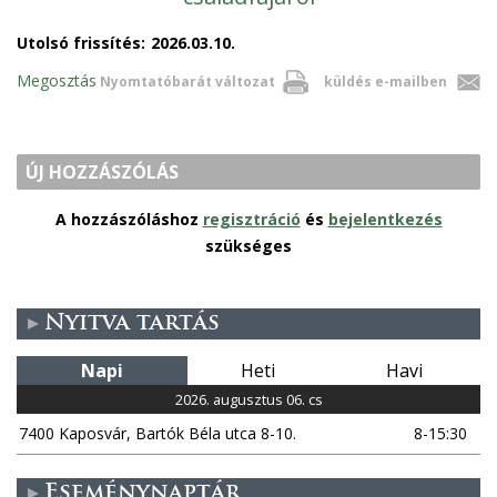
Utolsó frissítés:
2026.03.10.
Megosztás
Nyomtatóbarát változat
küldés e-mailben
ÚJ HOZZÁSZÓLÁS
A hozzászóláshoz
regisztráció
és
bejelentkezés
szükséges
Nyitva tartás
Napi
Heti
Havi
2026. augusztus 06. cs
7400 Kaposvár, Bartók Béla utca 8-10.
8-15:30
Eseménynaptár