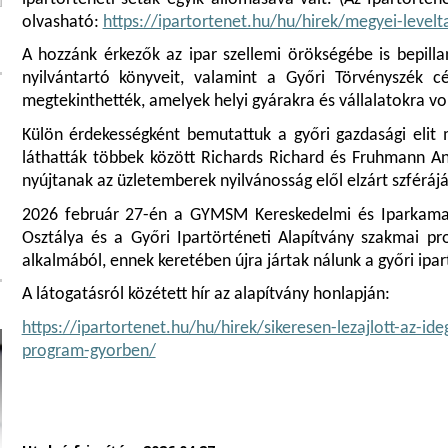
olvasható:
https://ipartortenet.hu/hu/hirek/megyei-levelt
A hozzánk érkezők az ipar szellemi örökségébe is bepilla
nyilvántartó könyveit, valamint a Győri Törvényszék c
megtekinthették, amelyek helyi gyárakra és vállalatokra v
Külön érdekességként bemutattuk a győri gazdasági elit 
láthatták többek között Richards Richard és Fruhmann An
nyújtanak az üzletemberek nyilvánosság elől elzárt szféráj
2026 február 27-én a GYMSM Kereskedelmi és Iparkama
Osztálya és a Győri Ipartörténeti Alapítvány szakmai pr
alkalmából, ennek keretében újra jártak nálunk a győri ipa
A látogatásról közétett hír az alapítvány honlapján:
https://ipartortenet.hu/hu/hirek/sikeresen-lezajlott-az-i
program-gyorben/