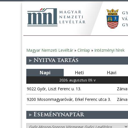
Magyar Nemzeti Levéltár
»
Címlap
»
Intézményi hírek
Jelenlegi
Nyitva tartás
hely
Napi
Heti
Havi
2026. augusztus 09. v
9022 Győr, Liszt Ferenc u. 13.
Zárva
9200 Mosonmagyaróvár, Erkel Ferenc utca 3.
Zárva
Eseménynaptár