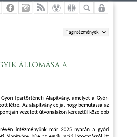
Tagintézmények
gyik állomása a
Győri Ipartörténeti Alapítvány, amelyet a Győr-
t létre. Az alapítvány célja, hogy bemutassa az
pontjain vezetett útvonalakon keresztül közelebb
e révén intézményünk már 2025 nyarán a győri
ti Alapítvány híre az egyik nyári látogatásról itt