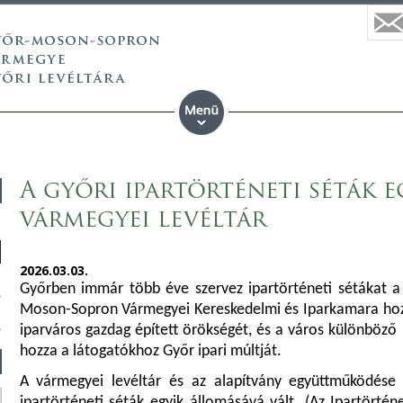
A győri ipartörténeti séták e
vármegyei levéltár
2026.03.03.
Győrben immár több éve szervez ipartörténeti sétákat a 
Moson-Sopron Vármegyei Kereskedelmi és Iparkamara hozot
iparváros gazdag épített örökségét, és a város különböző 
hozza a látogatókhoz Győr ipari múltját.
A vármegyei levéltár és az alapítvány együttműködés
ipartörténeti séták egyik állomásává vált. (Az Ipartörténe