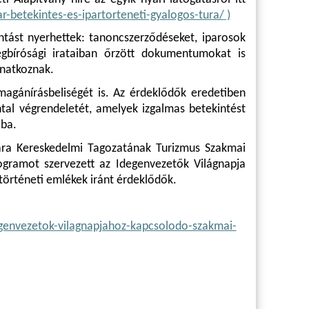
ar-betekintes-es-ipartorteneti-gyalogos-tura/
)
ntást nyerhettek: tanoncszerződéseket, iparosok
égbírósági irataiban őrzött dokumentumokat is
onatkoznak.
magánírásbeliségét is. Az érdeklődők eredetiben
tal végrendeletét, amelyek izgalmas betekintést
ába.
ra Kereskedelmi Tagozatának Turizmus Szakmai
ogramot szervezett az Idegenvezetők Világnapja
rtörténeti emlékek iránt érdeklődők.
degenvezetok-vilagnapjahoz-kapcsolodo-szakmai-