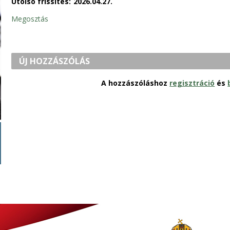
Utolsó frissítés:
2026.04.27.
Megosztás
ÚJ HOZZÁSZÓLÁS
A hozzászóláshoz
regisztráció
és