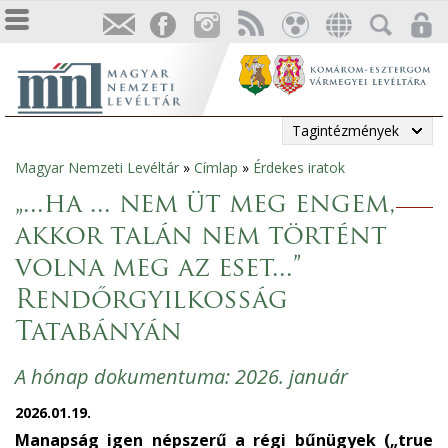
Tagintézmények
Magyar Nemzeti Levéltár
»
Címlap
»
Érdekes iratok
Jelenlegi
„...ha ... nem üt meg engem,
hely
akkor talán nem történt
volna meg az eset...”
Rendőrgyilkosság
Tatabányán
A hónap dokumentuma: 2026. január
2026.01.19.
Manapság igen népszerű a régi bűnügyek („true