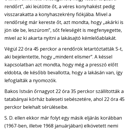
rendőrt”, aki leütötte őt, a véres konyhakést pedig
visszarakatta a konyhaszekrény fiókjába. Mivel a
rendőrség már kereste őt, azt mondta, hogy „akárki is
jön ide be, leszúrom”, sőt feleségét is megfenyegette,
mivel az ki akarta nyitni a lakásajtó kémlelőablakát.
Végül 22 óra 45 perckor a rendőrök letartóztatták S-t,
aki bejelentette, hogy „mindent elismer”. A késsel
kapcsolatban azt mondta, hogy még a presszó előtt
eldobta, de később bevallotta, hogy a lakásán van, így
lefoglalták a nyomozók.
Bakos István őrnagyot 22 óra 35 perckor szállították a
tatabányai kórház baleseti sebészetére, ahol 22 óra 45
perckor belehalt sérüléseibe.
S. D. ellen ekkor már folyt egy másik eljárás korábban
(1967-ben, illetve 1968 januárjában) elkövetett nemi