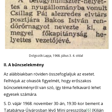
Dolgozók Lapja, 1968. július 3. 4. oldal
II. A bűncselekmény
Az alábbiakban röviden összefoglaljuk az esetet.
Felhívjuk az olvasók figyelmét, hogy erőszakos
bűncselekményről van szó, így téma felkavaró lehet
egyesek számára.
S. D. vájár 1968. november 30-án, 19:30-kor bement a
Tatabánya-Újvárosban lévő Mini presszóba
[6]
(Kilián