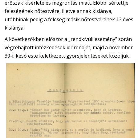
erőszak kísérlete és megrontás miatt. Előbbi sértettje
feleségének nőtestvére, illetve annak kislánya,
utóbbinak pedig a feleség másik nőtestvérének 13 éves
kislánya.
A következőkben először a „rendkívüli esemény” során
végrehajtott intézkedések időrendjét, majd a november
30-i, késő este keletkezett gyorsjelentéseket közöljük.