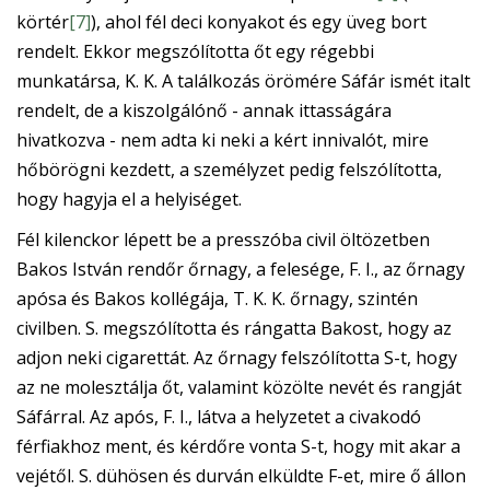
körtér
[7]
), ahol fél deci konyakot és egy üveg bort
rendelt. Ekkor megszólította őt egy régebbi
munkatársa, K. K. A találkozás örömére Sáfár ismét italt
rendelt, de a kiszolgálónő - annak ittasságára
hivatkozva - nem adta ki neki a kért innivalót, mire
hőbörögni kezdett, a személyzet pedig felszólította,
hogy hagyja el a helyiséget.
Fél kilenckor lépett be a presszóba civil öltözetben
Bakos István rendőr őrnagy, a felesége, F. I., az őrnagy
apósa és Bakos kollégája, T. K. K. őrnagy, szintén
civilben.
S. megszólította és rángatta Bakost, hogy az
adjon neki cigarettát. Az őrnagy felszólította S-t, hogy
az ne molesztálja őt, valamint közölte nevét és rangját
Sáfárral. Az após, F. I., látva a helyzetet a civakodó
férfiakhoz ment, és kérdőre vonta S-t, hogy mit akar a
vejétől. S. dühösen és durván elküldte F-et, mire ő állon