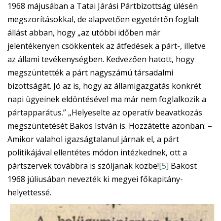
1968 májusában a Tatai Járási Pártbizottság ülésén
megszorításokkal, de alapvetően egyetértőn foglalt
állást abban, hogy „az utóbbi időben már
jelentékenyen csökkentek az átfedések a párt-, illetve
az állami tevékenységben. Kedvezően hatott, hogy
megszüntették a párt nagyszámú társadalmi
bizottságát. Jó az is, hogy az államigazgatás konkrét
napi ügyeinek eldöntésével ma már nem foglalkozik a
pártapparátus.” „Helyeselte az operatív beavatkozás
megszüntetését Bakos István is. Hozzátette azonban: –
Amikor valahol igazságtalanul járnak el, a párt
politikájával ellentétes módon intézkednek, ott a
pártszervek továbbra is szóljanak közbe!
[5]
Bakost
1968 júliusában nevezték ki megyei főkapitány-
helyettessé.