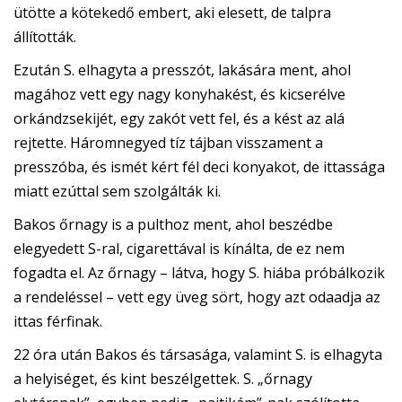
ütötte a kötekedő embert, aki elesett, de talpra
állították.
Ezután S. elhagyta a presszót, lakására ment, ahol
magához vett egy nagy konyhakést, és kicserélve
orkándzsekijét, egy zakót vett fel, és a kést az alá
rejtette. Háromnegyed tíz tájban visszament a
presszóba, és ismét kért fél deci konyakot, de ittassága
miatt ezúttal sem szolgálták ki.
Bakos őrnagy is a pulthoz ment, ahol beszédbe
elegyedett S-ral, cigarettával is kínálta, de ez nem
fogadta el. Az őrnagy – látva, hogy S. hiába próbálkozik
a rendeléssel – vett egy üveg sört, hogy azt odaadja az
ittas férfinak.
22 óra után Bakos és társasága, valamint S. is elhagyta
a helyiséget, és kint beszélgettek. S. „őrnagy