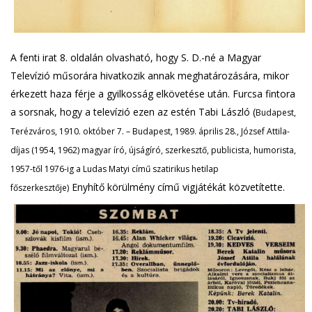
A fenti irat 8. oldalán olvasható, hogy S. D.-né a Magyar
Televízió műsorára hivatkozik annak meghatározására, mikor
érkezett haza férje a gyilkosság elkövetése után. Furcsa fintora
a sorsnak, hogy a televízió ezen az estén Tabi László (
Budapest,
Terézváros, 1910. október 7. – Budapest, 1989. április 28., József Attila-
díjas (1954, 1962) magyar író, újságíró, szerkesztő, publicista, humorista,
1957-től 1976-ig a Ludas Matyi című szatirikus hetilap
Enyhítő körülmény című vigjátékát közvetítette.
főszerkesztője)