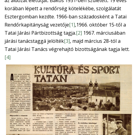
az áldozat életútját. Bakos 1931-ben született. 19 éves
korában lépett a rendőrség kötelékébe, szolgálatát
Esztergomban kezdte. 1966-ban századosként a Tatai
Rendőrkapitányság vezetője
[1]
,1966. október 15-től a
Tatai Járási Pártbizottság tagja.
[2]
1967. márciusában
járási tanácstaggá jelölték
[3]
, majd március 28-tól a
Tatai Járási Tanács végrehajtó bizottságának tagja lett.
[4]