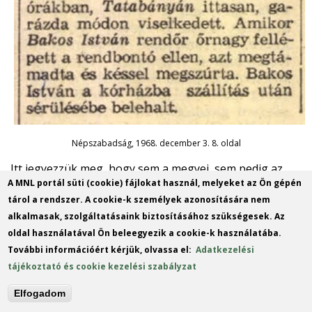
Népszabadság, 1968. december 3. 8. oldal
Itt jegyezzük meg, hogy sem a megyei, sem pedig az
A MNL portál süti (cookie) fájlokat használ, melyeket az Ön gépén
országos sajtó (a temetétst kivéve) nem tudósított a
tárol a rendszer. A cookie-k személyek azonosítására nem
részletekről, és a későbbiekben sem tértek vissza az
alkalmasak, szolgáltatásaink biztosításához szükségesek. Az
esetre sem a napi-, sem pedig a napilapok.
oldal használatával Ön beleegyezik a cookie-k használatába.
III. Környei közjáték
További információért kérjük, olvassa el:
Adatkezelési
tájékoztató és cookie kezelési szabályzat
Miután elterjedt Bakos István őrnagy halálának híre,
Elfogadom
kellemetlen szóbeszéd ügyében kellett a környei