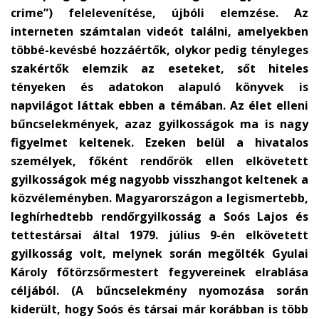
crime”) felelevenítése, újbóli elemzése. Az
interneten számtalan videót találni, amelyekben
többé-kevésbé hozzáértők, olykor pedig tényleges
szakértők elemzik az eseteket, sőt hiteles
tényeken és adatokon alapuló könyvek is
napvilágot láttak ebben a témában. Az élet elleni
bűncselekmények, azaz gyilkosságok ma is nagy
figyelmet keltenek. Ezeken belül a hivatalos
személyek, főként rendőrök ellen elkövetett
gyilkosságok még nagyobb visszhangot keltenek a
közvéleményben. Magyarországon a legismertebb,
leghírhedtebb rendőrgyilkosság a Soós Lajos és
tettestársai által 1979. július 9-én elkövetett
gyilkosság volt, melynek során megölték Gyulai
Károly főtörzsőrmestert fegyvereinek elrablása
céljából. (A bűncselekmény nyomozása során
kiderült, hogy Soós és társai már korábban is több