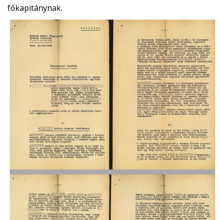
főkapitánynak.