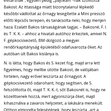
elvtársnak”, egyben pedig „pajtikám”-nak szólította
Bakost. Az ittassága miatt bizonytalanul lépkedő
későbbi vádlottat az őrnagy lesegítette a Mini presszó
előtti lépcsős terepen, és tanácsolta neki, hogy menjen
haza. Ezalatt Bakos társaságának tagjai, – Bakosné, F. I.
és T. K. K. – ahhoz a hivatali autóhoz érkeztek, amivel N.
F. gépkocsivezető, BM-dolgozó a megyei
rendőrkapitányság épületéből odafuvarozta őket. Az
autóban ült Bakos kislánya is.
N. is látta, hogy Bakos és S. kezet fog, majd arra lett
figyelmes, hogy mellbe ütötte Bakost, de valójában
hirtelen, nagy erővel leszúrta az őrnagyot. A
gépkocsivezető odarohant, hogy segítsen, de S.
felszólította őt, majd T. K. K.-t, sőt Bakosnét is, hogy ne
közelítsenek hozzá, mert agyonszúrja őket, majd
kihasználva a zavaros helyzetet, a lakására menekült.
Otthon elmondta feleségének, hogy leszúrta „azt a