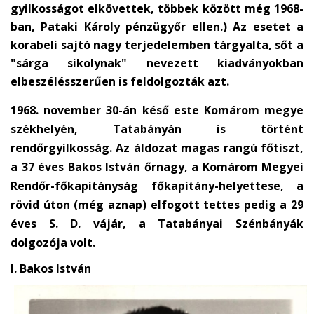
gyilkosságot elkövettek, többek között még 1968-
ban, Pataki Károly pénzügyőr ellen.) Az esetet a
korabeli sajtó nagy terjedelemben tárgyalta, sőt a
"sárga sikolynak" nevezett kiadványokban
elbeszélésszerűen is feldolgozták azt.
1968. november 30-án késő este Komárom megye
székhelyén, Tatabányán is történt
rendőrgyilkosság. Az áldozat magas rangú főtiszt,
a 37 éves Bakos István őrnagy, a Komárom Megyei
Rendőr-főkapitányság főkapitány-helyettese, a
rövid úton (még aznap) elfogott tettes pedig a 29
éves S. D. vájár, a Tatabányai Szénbányák
dolgozója volt.
I. Bakos István