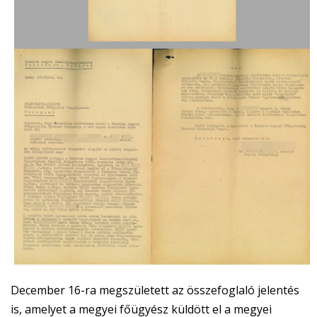
December 16-ra megszületett az összefoglaló jelentés
is, amelyet a megyei főügyész küldött el a megyei