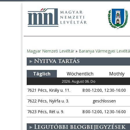
Magyar Nemzeti Levéltár
»
Baranya Vármegyei Levéltá
Sie
Nyitva tartás
sind
Täglich
Wöchentlich
Mothly
hier
2026. August 06. Do
7621 Pécs, Király u. 11.
8:00-12:00, 12:30-16:00
7622 Pécs, Nyírfa u. 3.
geschlossen
7623 Pécs, Rét u. 9.
8:00-12:00, 12:30-16:00
Legutóbbi blogbejegyzések