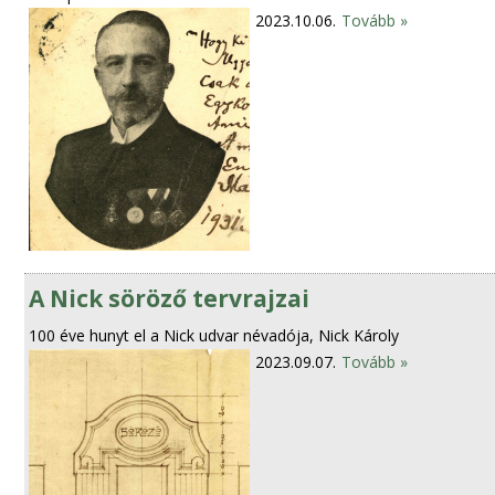
2023.10.06.
Tovább »
A Nick söröző tervrajzai
100 éve hunyt el a Nick udvar névadója, Nick Károly
2023.09.07.
Tovább »