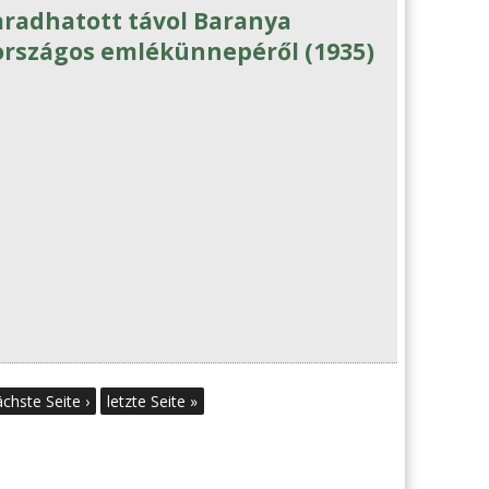
aradhatott távol Baranya
 országos emlékünnepéről (1935)
chste Seite ›
letzte Seite »