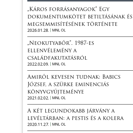
„Káros forrásanyagok” Egy
dokumentumkötet betiltásának és
megsemmisítésének története
2026.01.28.
MNL OL
„Neokutyabőr”. 1987-es
ellenvélemény a
családfakutatásról
2022.02.09.
MNL OL
Amiről kevesen tudnak: Babics
József, a szürke eminenciás
könyvgyűjteménye
2021.02.02.
MNL OL
A két legundokabb járvány a
levéltárban: a pestis és a kolera
2020.11.27.
MNL OL