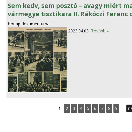
Sem kedv, sem posztó – avagy miért m
vármegye tisztikara II. Rákóczi Ferenc
Hónap dokumentuma
2023.04.03.
Tovább »
S
1
2
3
4
5
6
7
8
9
nä
e
i