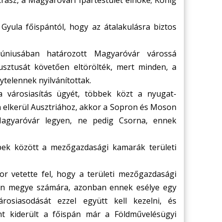
rász, a Magyaróvári Ipartestület elnöke; König
Gyula főispántól, hogy az átalakulásra biztos
júniusában határozott Magyaróvár várossá
usztusát követően eltörölték, mert minden, a
ytelennek nyilvánítottak.
a városiasítás ügyét, többek közt a nyugat-
n elkerül Ausztriához, akkor a Sopron és Moson
agyaróvár legyen, ne pedig Csorna, ennek
bek között a mezőgazdasági kamarák területi
r vetette fel, hogy a területi mezőgazdasági
n megye számára, azonban ennek esélye egy
osiasodását ezzel együtt kell kezelni, és
int kiderült a főispán már a Földművelésügyi