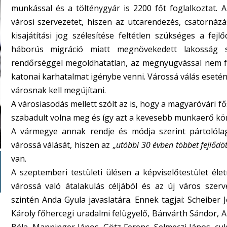
munkással és a tölténygyár is 2200 főt foglalkoztat.
városi szervezetet, hiszen az utcarendezés, csatornázá
kisajátítási jog szélesítése feltétlen szükséges a f
háborús migráció miatt megnövekedett lakosság 
rendőrséggel megoldhatatlan, az megnyugvással nem fenn
katonai karhatalmat igénybe venni. Várossá válás esetén
városnak kell megújítani.
A városiasodás mellett szólt az is, hogy a magyaróvári fő
szabadult volna meg és így azt a kevesebb munkaerő kön
A vármegye annak rendje és módja szerint pártolóla
várossá válását, hiszen az „
utóbbi 30 évben többet fejlődöt
van.
A szeptemberi testületi ülésen a képviselőtestület éle
várossá való átalakulás céljából és az új város szer
szintén Anda Gyula javaslatára. Ennek tagjai: Scheiber 
Károly főhercegi uradalmi felügyelő, Bánvárth Sándor, A