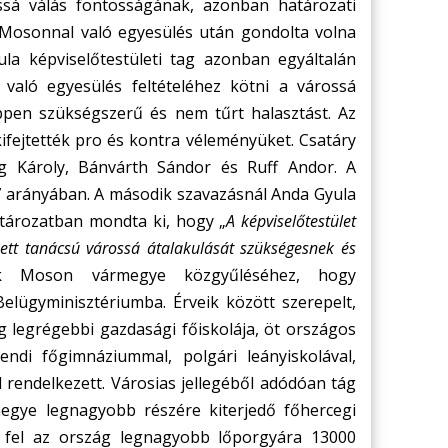
ssá válás fontosságának, azonban határozati
Mosonnal való egyesülés után gondolta volna
ula képviselőtestületi tag azonban egyáltalán
aló egyesülés feltételéhez kötni a várossá
ppen szükségszerű és nem tűrt halasztást. Az
ifejtették pro és kontra véleményüket. Csatáry
g Károly, Bánvárth Sándor és Ruff Andor. A
:17 arányában. A második szavazásnál Anda Gyula
határozatban mondta ki, hogy „
A képviselőtestület
tt tanácsú várossá átalakulását szükségesnek és
tak Moson vármegye közgyűléséhez, hogy
elügyminisztériumba. Érveik között szerepelt,
 legrégebbi gazdasági főiskolája, öt országos
endi főgimnáziummal, polgári leányiskolával,
l rendelkezett. Városias jellegéből adódóan tág
egye legnagyobb részére kiterjedő főhercegi
t fel az ország legnagyobb lőporgyára 13000