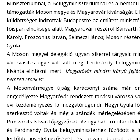
Minisztériumnál, a Belügyminisztériumnál és a nemzeti 
támogatták Moson megye és Magyaróvár kívánságát. E k
küldöttséget indítottak Budapestre az említett miniszté
főispán elnöksége alatt Magyaróvár részéről Bánvárth 
Károly, Proszonits István, Selmeczi János; Moson részér
Gyula.
A Moson megyei delegáció ugyan sikerrel tárgyalt m
városiasítás ügye valósult meg. Ferdinándy belügymini
kívánta elintézni, mert „
Magyaróvár minden irányú fejlőd
nemzeti érdek is
”.
A Mosonvármegye újság karácsonyi száma már örö
engedélyezte Magyaróvár rendezett tanácsú várossá val
évi kezdeményezés fő mozgatórugói dr. Hegyi Gyula fő
szerkesztő voltak és még a szándék mérlegelésében 
Proszonits István főjegyzőnek. Az ügy háború utáni felé
és Ferdinandy Gyula belügyminiszterhez fűződött a 
legfőbb jövedelmezőségét és anyagi bázisát a me