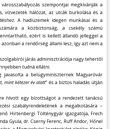
 A városszabályozás szempontjai megkívánják a
s, vízvezeték hálózat, az utcák burkolása és a
ejlődéshez. A hadiüzemek idegen munkásai és a
számára a közbiztonság, a csekély számú
tartható, ezért is kellett állandó jelleggel a
 azonban a rendőrség állami lesz, így azt nem a
szolgabírói járás adminisztrációja nagy tehertől
nyebben tudná ellátni.
g javasolta a belügyminiszternek Magyaróvár
t, mint kétezer év alatt
” és a biztos haladás útján
tre hívott egy bizottságot a rendezett tanácsú
vezési szabályrendeletének a megalkotására –
Jenő Hirtenbergi Tölténygyár igazgatója, Frech
nda Gyula, dr. Cserny Ferenc, Ruff Andor, Hőnel