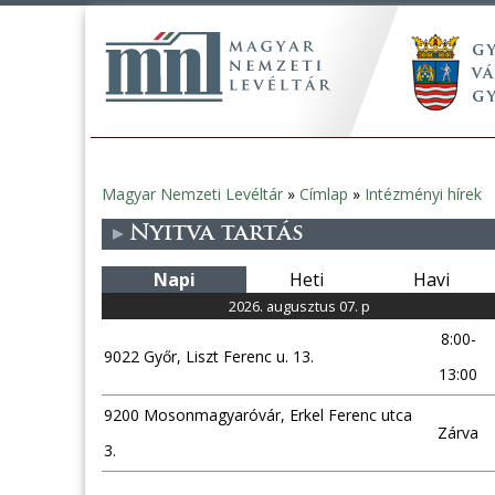
Magyar Nemzeti Levéltár
»
Címlap
»
Intézményi hírek
Jelenlegi
Nyitva tartás
hely
Napi
Heti
Havi
2026. augusztus 07. p
8:00-
9022 Győr, Liszt Ferenc u. 13.
13:00
9200 Mosonmagyaróvár, Erkel Ferenc utca
Zárva
3.