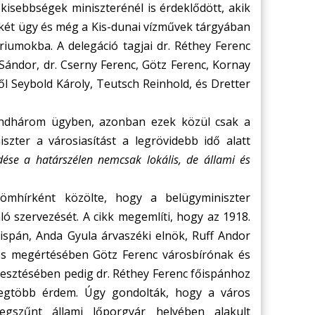
kisebbségek miniszterénél is érdeklődött, akik
ét ügy és még a Kis-dunai vízművek tárgyában
riumokba. A delegáció tagjai dr. Réthey Ferenc
Sándor, dr. Cserny Ferenc, Götz Ferenc, Kornay
ől Seybold Károly, Teutsch Reinhold, és Dretter
indhárom ügyben, azonban ezek közül csak a
szter a városiasítást a legrövidebb idő alatt
ése a határszélen nemcsak lokális, de állami és
mhírként közölte, hogy a belügyminiszter
ó szervezését. A cikk megemlíti, hogy az 1918.
ispán, Anda Gyula árvaszéki elnök, Ruff Andor
és megértésében Götz Ferenc városbírónak és
lesztésében pedig dr. Réthey Ferenc főispánhoz
legtöbb érdem. Úgy gondolták, hogy a város
gszűnt állami lőporgyár helyében alakult