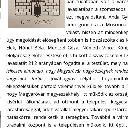
bár tudatában volt a váro
javaslatában a szomszédos 
ezt megvalósítani. Anda Gy
nem gondolta a Mosonnal v
válást, hiszen az mindenké
ügy megoldását elősegíteni többen is hozzászóltak és k
Elek, Hőnel Béla, Mentzel Géza, Németh Vince, Kőni
elöljáróság előterjesztése el is bukott a szavazásnál 8
javaslatát 21:2 arányában fogadta el a testület, mely 
lelkesen kimondja, hogy Magyaróvár nagyközségnek rendeze
sürgősnek tartja.
” Jóváhagyás céljából folyamod
elképzelésüket pártoló véleménnyel küldjék tovább a B
hogy Magyaróvár megyeszékhely, itt működik az ország
kísérleti állomásnak ad otthont a település, kegyesr
járásbírósággal, adóhivatallal, megyei takarékpénztárra
hatáskörrel rendelkezik a térségben. Továbbá a várm
uradalmi központ is a településen működik, itt épül