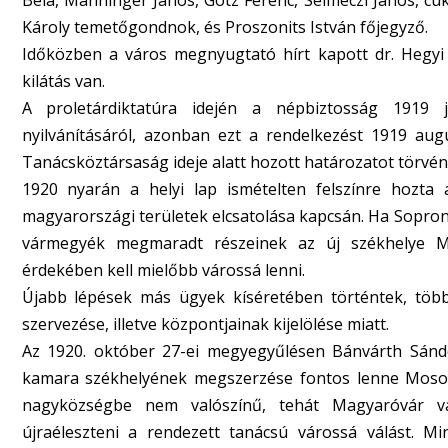
Béla, Manninger János, Götz Ferenc, Selmeczi János, cuk
Károly temetőgondnok, és Proszonits István főjegyző.
Időközben a város megnyugtató hírt kapott dr. Hegyi 
kilátás van.
A proletárdiktatúra idején a népbiztosság 1919 
nyilvánításáról, azonban ezt a rendelkezést 1919 aug
Tanácsköztársaság ideje alatt hozott határozatot törvén
1920 nyarán a helyi lap ismételten felszínre hozta 
magyarországi területek elcsatolása kapcsán. Ha Sopro
vármegyék megmaradt részeinek az új székhelye M
érdekében kell mielőbb várossá lenni.
Újabb lépések más ügyek kíséretében történtek, töb
szervezése, illetve központjainak kijelölése miatt.
Az 1920. október 27-ei megyegyűlésen Bánvárth Sándo
kamara székhelyének megszerzése fontos lenne Moso
nagyközségbe nem valószínű, tehát Magyaróvár vár
újraéleszteni a rendezett tanácsú várossá válást. M