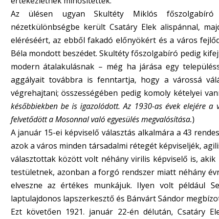
értekezletnek minősítették.
Az ülésen ugyan Skultéty Miklós főszolgabíró 
nézetkülönbségbe került Csatáry Elek alispánnal, maj
eléréséért, az ebből fakadó előnyökért és a város fejl
Béla mondott beszédet. Skultéty főszolgabíró pedig kife
modern átalakulásnak – még ha járása egy településse
aggályait továbbra is fenntartja, hogy a várossá vál
végrehajtani; összességében pedig komoly kételyei vann
későbbiekben be is igazolódott. Az 1930-as évek elejére a v
felvetődött a Mosonnal való egyesülés megvalósítása.
)
A január 15-ei képviselő választás alkalmára a 43 rendes 
azok a város minden társadalmi rétegét képviseljék, agili
választottak között volt néhány virilis képviselő is, aki
testületnek, azonban a forgó rendszer miatt néhány évre
elveszne az értékes munkájuk. Ilyen volt például Se
laptulajdonos lapszerkesztő és Bánvárt Sándor megbízot
Ezt követően 1921. január 22-én délután, Csatáry El