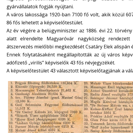
gyárvállalatok fogják nyújtani.
A város lakossága 1920-ban 7100 fő volt, akik közül 607
86 fős lehetett a képviselőtestület.
Az év végére a belügyminiszter az 1886. évi 22. törvény 
alatt elrendelte Magyaróvár nagyközség rendezett 
átszervezés mielőbbi megkezdését Csatáry Elek alispán és
Ennek folytatásaként megállapították az új város képvi
adófizető „virilis” képviselők 43 fős névjegyzékét.
A képviselőtestület 43 választott képviselőtagjának a vála