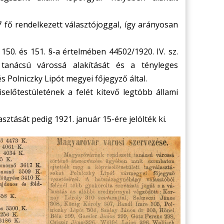
 fő rendelkezett választójoggal, így arányosan
150. és 151. §-a értelmében 44502/1920. IV. sz.
tanácsú várossá alakítását és a tényleges
 Polniczky Lipót megyei főjegyző által.
selőtestületének a felét kitevő legtöbb állami
sztását pedig 1921. január 15-ére jelölték ki.