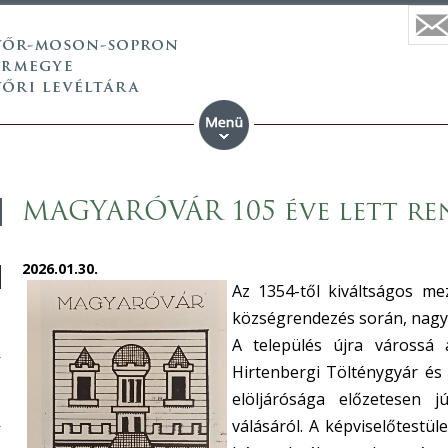
MAGYARÓVÁR 105 éve lett re
2026.01.30.
Az 1354-től kiváltságos m
községrendezés során, nagy
A település újra várossá 
Hirtenbergi Tölténygyár és
elöljárósága előzetesen j
válásáról. A képviselőtestüle