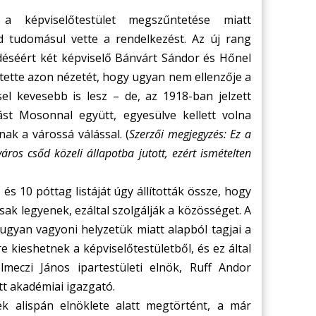
a képviselőtestület megszűntetése miatt
d tudomásul vette a rendelkezést. Az új rang
ődéséért két képviselő Bánvárt Sándor és Hőnel
jtette azon nézetét, hogy ugyan nem ellenzője a
l kevesebb is lesz – de, az 1918-ban jelzett
ást Mosonnal együtt, egyesülve kellett volna
ak a várossá válással. (
Szerzői megjegyzés: Ez a
áros csőd közeli állapotba jutott, ezért ismételten
és 10 póttag listáját úgy állították össze, hogy
sak legyenek, ezáltal szolgálják a közösséget. A
k ugyan vagyoni helyzetük miatt alapból tagjai a
 kieshetnek a képviselőtestületből, és ez által
lmeczi János ipartestületi elnök, Ruff Andor
t akadémiai igazgató.
ek alispán elnöklete alatt megtörtént, a már