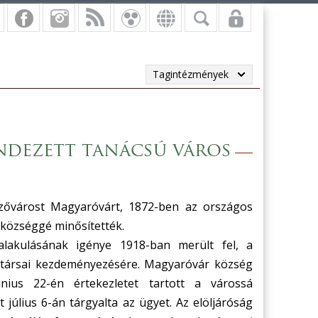
Tagintézmények
ndezett tanácsú város
ezővárost Magyaróvárt, 1872-ben az országos
községgé minősítették.
alakulásának igénye 1918-ban merült fel, a
 társai kezdeményezésére. Magyaróvár község
únius 22-én értekezletet tartott a várossá
t július 6-án tárgyalta az ügyet. Az elöljáróság