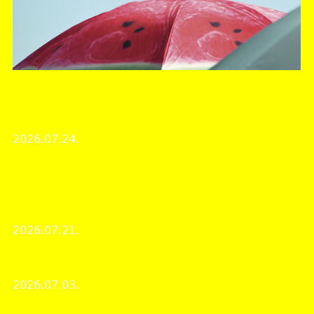
Veszprém Vármegyei Levéltár
Nyári zárvatartás az MNL Veszprém Vármegyei
Levéltárában
2026.07.24.
Intézményi hírek
Veszprém vármegye kincsestára 52. – Polgári kori
olvasókörök bemutatása a Szentgáli Olvasóegylet
és a Zánkai Olvasókör iratain keresztül
2026.07.21.
Kincsestár
Július hónap dokumentuma: Kékfestő mintakártyák
2026.07.03.
A hónap dokumentuma