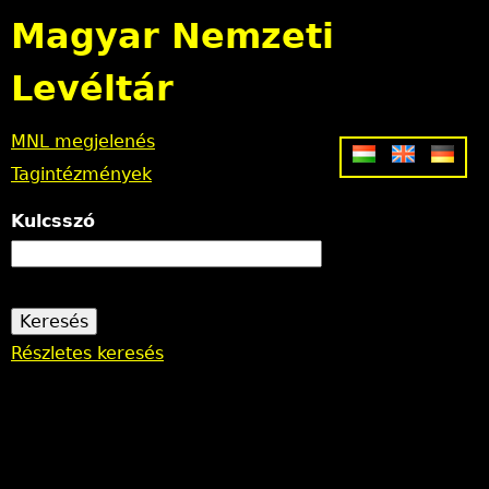
Jump to navigation
Magyar Nemzeti
Levéltár
MNL megjelenés
Tagintézmények
Kulcsszó
Részletes keresés