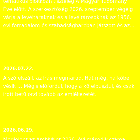
tematikus blokkban tiszteleg A Magyar Tudomány
Éve előtt. A szerkesztőség 2026. szeptember végéig
várja a levéltáraknak és a levéltárosoknak az 1956.
évi forradalom és szabadságharcban játszott és az...
„Lapidáris emlékek” a levéltári
anyagban
2026.07.22.
A szó elszáll, az írás megmarad. Hát még, ha kőbe
vésik … Mégis előfordul, hogy a kő elpusztul, és csak
írott betű őrzi tovább az emlékezetét.
ArchívNet 2026/2.
2026.06.29.
Megjelent az ArchívNet 2026. évi második száma.