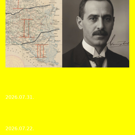
Baranya Vármegyei Levéltár
Száz éve hunyt el Gosztonyi Gyula ítélőtáblai bíró,
Pécs város kormánybiztos-főispánja
2026.07.31.
Évfordulós megemlékezés
150 éve született Szőnyi Ottó régész, levéltáros,
művészettörténész
2026.07.22.