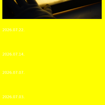
Tájékoztató a mikrofilmek kutatásának rendjéről
2026.07.22.
Kutatószolgálat
A rövid távú Erasmus+ mobilitási program párizsi
állomása
2026.07.14.
Nemzetközi hírek és kapcsolatok
Nyári zárvatartás | Summer break
2026.07.07.
Kutatószolgálat
Heroikus küzdelmek a rekkenő hőségben az MLE
Labdarúgó Kupán
2026.07.03.
Levéltári élet