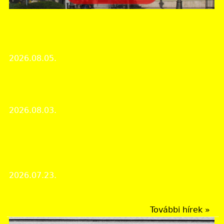
Zala Vármegyei Levéltár
Nyári zárva tartás 2026. augusztus 10. és
augusztus 21. között
2026.08.05.
Intézményi hírek
Különös bűntény rázta meg a zalai falut – egy
cérnával átfűzött olló buktatta le a 12 éves árvát
2026.08.03.
Ismeretterjesztő újságcikkek
Egy nándorfehérvári hős emlékezete: Domján
István szentgyörgyvölgyi hadastyán nyugdíjas
garasai
2026.07.23.
Ismeretterjesztő újságcikkek
További hírek »