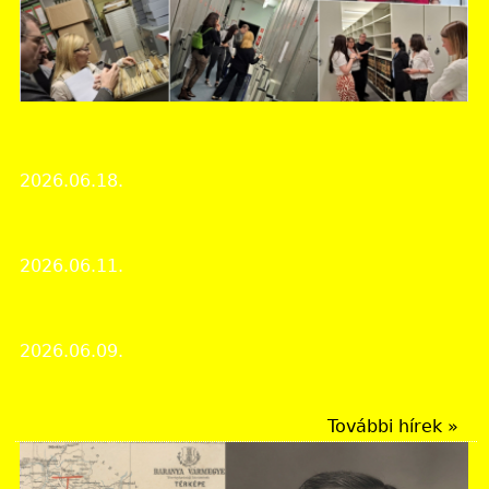
Békés Vármegyei Levéltár
Erasmus+ út Szlovéniába
2026.06.18.
Hírek
Konferencia Mohácsról Gyulán
2026.06.11.
Rendezvények
Múzeumok éjszakája 2026
2026.06.09.
Rendezvények
További hírek »