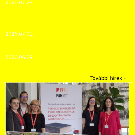
2026.07.29.
Intézményi hírek
Manczikovics Pál vármegyei tisztviselő ingóságainak
leltára
2026.07.01.
A hónap dokumentuma
Köztisztviselők napja miatti zárva tartás!
2026.06.29.
Intézményi hírek
További hírek »