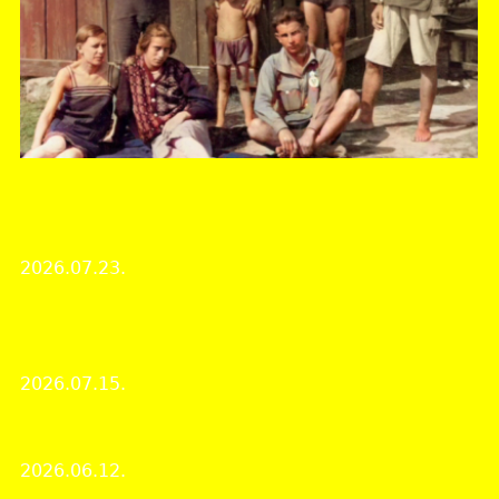
Fejér Vármegyei Levéltár
Kutató- és a személyes ügyfélszolgálat nyári
zárvatartása
2026.07.23.
Intézményi hírek
Kardfogú nagymacskák, őslovak és őszsiráfok a
csákvári Esterházy -barlangból
2026.07.15.
Érdekes iratok
Múzeumok Éjszakája 2026
2026.06.12.