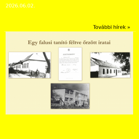
2026.06.02.
Rendezvények
További hírek »
Nógrád Vármegyei Levéltár
Megjelent legújabb virtuális kiállításunk: "Egy falusi
tanító féltve őrzött iratai" címmel