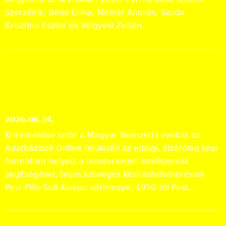
Szerzőink: Bede Erika, Molnár András, Szuda
Krisztina Eszter és Völgyesi Zoltán.
Tájékoztatás a Pest vármegyei
állami anyakönyvi
másodpéldányok online
közzétételéről
2026.06.24.
Kereshetővé tette a Magyar Nemzeti Levéltár az
Adatbázisok Online felületén az eddigi, kizárólag képi
formátum helyett a mesterséges intelligencia
segítségével, teljes szöveges kézírásfelismeréssel
Pest-Pilis-Solt-Kiskun vármegye, 1950-től Pest...