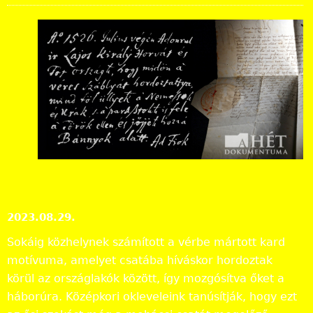
A
vér
es
kar
d
kör
ülh
ord
ozása a Magyar Királyságban Mohács
előestéjén
A hét dokumentuma
2023.08.29.
Sokáig közhelynek számított a vérbe mártott kard
motívuma, amelyet csatába híváskor hordoztak
körül az országlakók között, így mozgósítva őket a
háborúra. Középkori okleveleink tanúsítják, hogy ezt