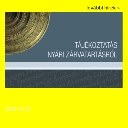
További hírek »
Bács-Kiskun Vármegyei Levéltár
Nyári zárvatartás!
2026.07.27.
Intézményi hírek
Képes beszámoló a Múzeumok Éjszakája