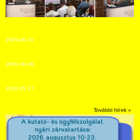
Szabolcs-Szatmár-Bereg Vármegyei Levéltár
VII. Helytörténet és családkutatók konferenciája
2026.06.10.
Rendezvények
Családfát kutatni iskolásként is lehet
2026.06.08.
Levéltári élet
Pályázati felhívás
2026.05.27.
Újdonságok
További hírek »