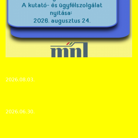
Csongrád-Csanád Vármegyei Levéltár
MNL CSCSVL nyári zárvatartás
2026.08.03.
Intézményi hírek
Emberség Díjban részesült a csongrádi holokauszt-
emlékkötetben közreműködő diákcsoport
2026.06.30.
Rendezvények
Vásárhelyi Történeti Kalendárium – Kovács István
könyvbemutatója a hódmezővásárhelyi levéltárban