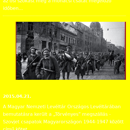
az ősi szokást még a mohácsi csatát megelőző
időben...
Kön
yvb
em
utat
ó:
„Tör
vén
yes
” megszállás
Kiadványok, bemutatók
2015.04.21.
A Magyar Nemzeti Levéltár Országos Levéltárában
bemutatásra került a „Törvényes” megszállás -
Szovjet csapatok Magyarországon 1944-1947 között
című kötet.