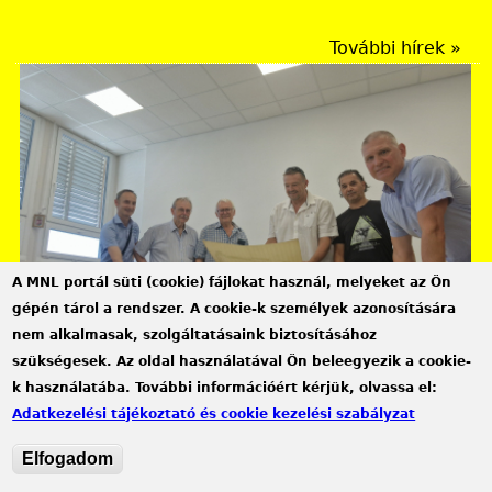
Rendezvények
További hírek »
A MNL portál süti (cookie) fájlokat használ, melyeket az Ön
gépén tárol a rendszer. A cookie-k személyek azonosítására
nem alkalmasak, szolgáltatásaink biztosításához
szükségesek. Az oldal használatával Ön beleegyezik a cookie-
Győr-Moson-Sopron Vármegye Győri Levéltára
k használatába. További információért kérjük, olvassa el:
„Valóságos kincsesbánya” – az ORF riportja
Adatkezelési tájékoztató és cookie kezelési szabályzat
levéltárunkról
Elfogadom
2026.08.04.