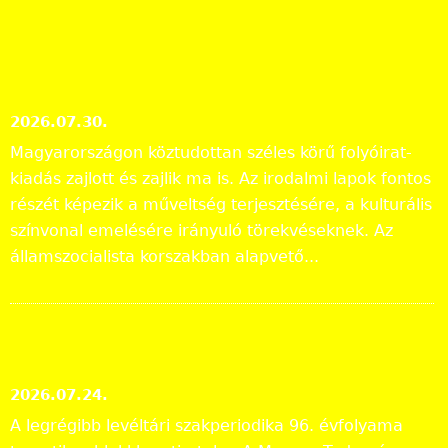
További hírek »
Irodalmi folyóiratok helyzete
1986-ban
2026.07.30.
Magyarországon köztudottan széles körű folyóirat-
kiadás zajlott és zajlik ma is. Az irodalmi lapok fontos
részét képezik a műveltség terjesztésére, a kulturális
színvonal emelésére irányuló törekvéseknek. Az
államszocialista korszakban alapvető...
Megjelent a Levéltári
Közlemények 2025. évi száma
2026.07.24.
A legrégibb levéltári szakperiodika 96. évfolyama