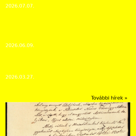
2026.07.07.
Érdekes iratok
Megjelent Raktárunk mélyéről legújabb cikke:
"Nógrád vármegye országos hírű alispánjai a 18.
században" címmel
2026.06.09.
Érdekes iratok
Megjelent Raktárunk mélyéről legújabb cikke: "A
Salgótarjáni Acélgyári Tiszti Kaszinó" címmel
2026.03.27.
Érdekes iratok
További hírek »