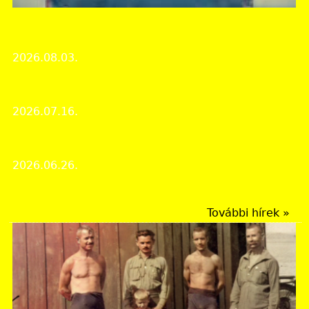
Heves Vármegyei Levéltár
A kutató- és ügyfélszolgálat nyári zárvatartása
2026.08.03.
Intézményi hírek
Nyugdíjasok látogatása a levéltárban
2026.07.16.
Intézményi hírek
A hór-völgyi Suba-lyuk titkai
2026.06.26.
A hónap dokumentuma
További hírek »