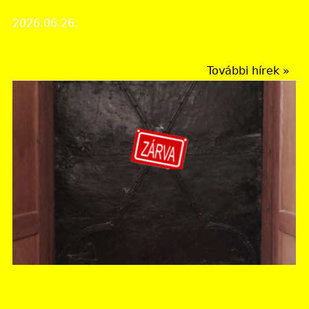
Házak fertőtlenítése pestis idején
2026.06.26.
Érdekes iratok
További hírek »
Borsod-Abaúj-Zemplén Vármegyei Levéltár
NYÁRI ZÁRVATARTÁS