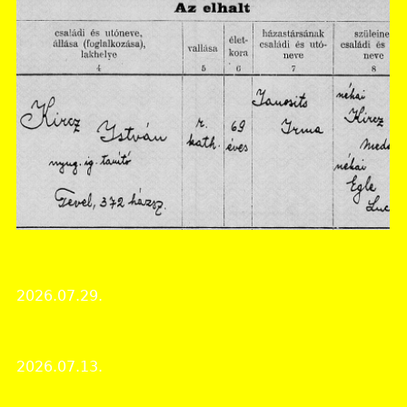
Tolna Vármegyei Levéltár
"... Emléke élni fog közöttünk..."
2026.07.29.
Érdekes iratok
Zajlott az élet levéltárunkban
2026.07.13.
Levéltári élet