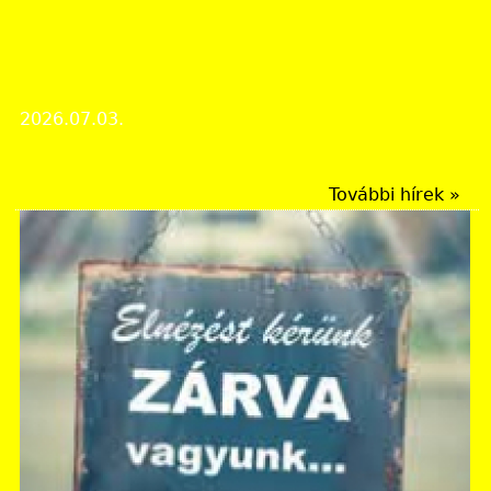
Évfordulós megemlékezés
Száz éve hunyt el Késmárky István a Pécsi Püspöki
Joglíceum igazgatója, az Erzsébet
Tudományegyetem jogi kari dékánja
2026.07.03.
Évfordulós megemlékezés
További hírek »