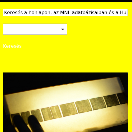
MNL honlap, Adatbázisok Online, Hungaricana
Keresés
Országos Levéltár