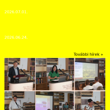
Szent Márton esték
2026.07.01.
Rendezvények
A 2026. évi Múzeumok Éjszakája a Magyar Nemzeti
Levéltár Vas Vármegyei Levéltárában
2026.06.24.
Rendezvények
További hírek »