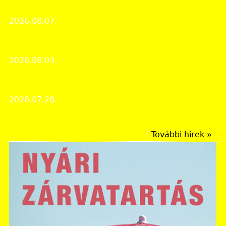
vármegye elmúlt 150 évét
2026.08.07.
Rendezvények
Aszályos évek nehézségei egy megszállt országban
2026.08.03.
Érdekes iratok
Tálas 100
2026.07.28.
Rendezvények
További hírek »