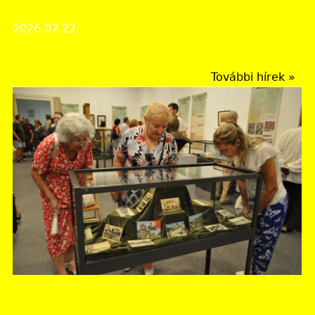
Nyári bezárás: 2026. augusztus 10 - 21.
2026.07.22.
Intézményi hírek
További hírek »
Jász-Nagykun-Szolnok Vármegyei Levéltár
Időszaki kiállítás mutatja be Jász-Nagykun-Szolnok