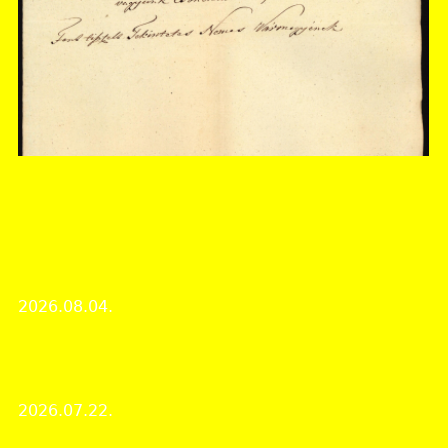
Somogy Vármegyei Levéltár
A hónap dokumentuma 2026 augusztusában:
Használták-e a szőlőhegyi artikulusokat? A
csokonyai szőlőhegyi statútum elhasználódott
példányának pótlása 1830-ból
2026.08.04.
A Hónap dokumentuma
A rövid távú Erasmus+ mobilitási program párizsi
állomása
2026.07.22.
Intézményi hírek