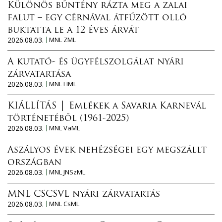
Különös bűntény rázta meg a zalai
falut – egy cérnával átfűzött olló
buktatta le a 12 éves árvát
2026.08.03.
MNL ZML
A kutató- és ügyfélszolgálat nyári
zárvatartása
2026.08.03.
MNL HML
KIÁLLÍTÁS │ Emlékek a Savaria Karnevál
történetéből (1961-2025)
2026.08.03.
MNL VaML
Aszályos évek nehézségei egy megszállt
országban
2026.08.03.
MNL JNSzML
MNL CSCSVL nyári zárvatartás
2026.08.03.
MNL CsML