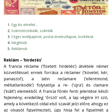
Egy kis elmélet...
Számolócédulák, számlák
Céges levélpapírok, postai levelezőlapok, borítékok
Meghívók
Reklámok
Reklám – ‘hirdetés’
A francia réclame (‘fizetett hirdetés’) átvétele német
közvetítéssel; ennek forrása a réclamer (‘követel, kér,
panaszol’), a latin reclamare (‘ellentmond,
méltatlankodik’) folytatója a re- (‘újra’) és clamare
(‘kiált’) elemekből. A francia főnév fenti jelentése késői
fejlemény; eredetileg ‘őrszó’ volt, a lap végére írt szó,
amely a következő oldal első szavát jelzi előre; ahogy ez
az olvasót figyelmezteti, úgy hívja fel a figyelmét a