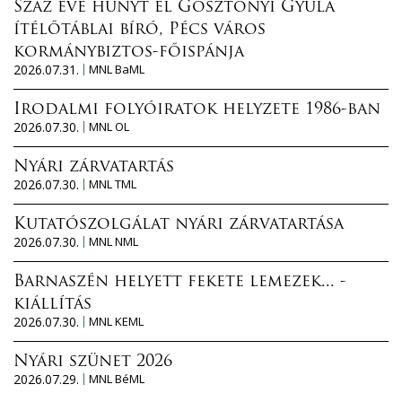
Száz éve hunyt el Gosztonyi Gyula
ítélőtáblai bíró, Pécs város
kormánybiztos-főispánja
2026.07.31.
MNL BaML
Irodalmi folyóiratok helyzete 1986-ban
2026.07.30.
MNL OL
Nyári zárvatartás
2026.07.30.
MNL TML
Kutatószolgálat nyári zárvatartása
2026.07.30.
MNL NML
Barnaszén helyett fekete lemezek... -
kiállítás
2026.07.30.
MNL KEML
Nyári szünet 2026
2026.07.29.
MNL BéML