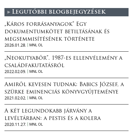
Legutóbbi blogbejegyzések
„Káros forrásanyagok” Egy
dokumentumkötet betiltásának és
megsemmisítésének története
2026.01.28.
MNL OL
„Neokutyabőr”. 1987-es ellenvélemény a
családfakutatásról
2022.02.09.
MNL OL
Amiről kevesen tudnak: Babics József, a
szürke eminenciás könyvgyűjteménye
2021.02.02.
MNL OL
A két legundokabb járvány a
levéltárban: a pestis és a kolera
2020.11.27.
MNL OL