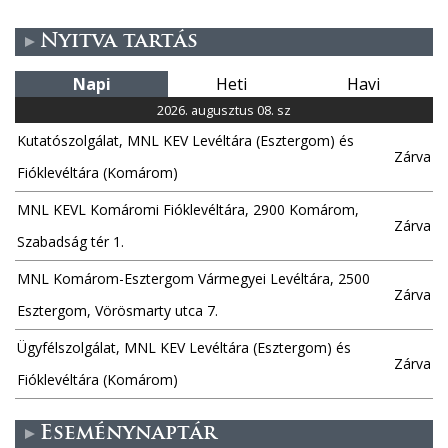
Nyitva tartás
Napi
Heti
Havi
2026. augusztus 08. sz
Kutatószolgálat, MNL KEV Levéltára (Esztergom) és
Zárva
Fióklevéltára (Komárom)
MNL KEVL Komáromi Fióklevéltára, 2900 Komárom,
Zárva
Szabadság tér 1.
MNL Komárom-Esztergom Vármegyei Levéltára, 2500
Zárva
Esztergom, Vörösmarty utca 7.
Ügyfélszolgálat, MNL KEV Levéltára (Esztergom) és
Zárva
Fióklevéltára (Komárom)
Eseménynaptár