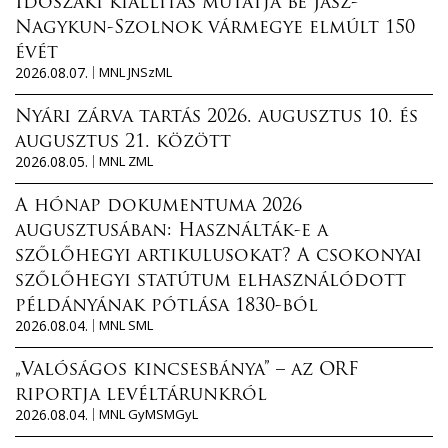
Időszaki kiállítás mutatja be Jász-
Nagykun-Szolnok vármegye elmúlt 150
évét
2026.08.07.
MNL JNSzML
Nyári zárva tartás 2026. augusztus 10. és
augusztus 21. között
2026.08.05.
MNL ZML
A hónap dokumentuma 2026
augusztusában: Használták-e a
szőlőhegyi artikulusokat? A csokonyai
szőlőhegyi statútum elhasználódott
példányának pótlása 1830-ból
2026.08.04.
MNL SML
„Valóságos kincsesbánya” – az ORF
riportja levéltárunkról
2026.08.04.
MNL GyMSMGyL