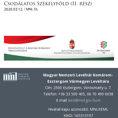
Csodálatos Székelyföld (II. rész)
2020.03.12.
MNL OL
Magyar Nemzeti Levéltár Komárom-
Esztergom Vármegyei Levéltára
Cím: 2500 Esztergom, Vörösmarty u. 7.
Telefon: +36 33 500 405, 06 70 490 6038
E-mail:
kevl@mnl.gov.hu
(link
sends
Hivatali kapu azonosító: MNLKEML
e-
KRID: 165313197