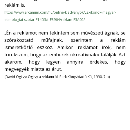
reklám is.
https://www.arcanum.com/hu/online-kiadvanyok/Lexikonok-magyar-
etimologiai-szotar-F14D3/r-F3964/reklam-F3A02/
Én a reklámot nem tekintem sem művészeti ágnak, se
„
szórakoztató műfajnak, szerintem a reklám
ismeretközlő eszköz. Amikor reklámot írok, nem
törekszem, hogy az emberek ››kreatívnak‹‹ találják. Azt
akarom, hogy legyen annyira érdekes, hogy
megvegyék miatta az árut.
(David Ogilvy: Ogilvy a reklámról, Park Könyvkiadó Kft, 1990. 7.o)