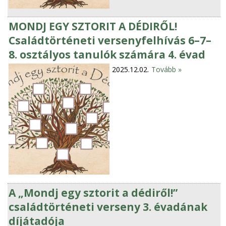
MONDJ EGY SZTORIT A DÉDIRŐL!
Családtörténeti versenyfelhívás 6–7–
8. osztályos tanulók számára 4. évad
2025.12.02.
Tovább »
A „Mondj egy sztorit a dédiről!”
családtörténeti verseny 3. évadának
díjátadója