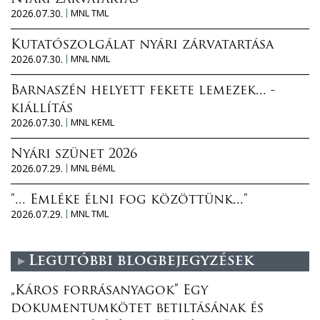
2026.07.30.
MNL TML
Kutatószolgálat nyári zárvatartása
2026.07.30.
MNL NML
Barnaszén helyett fekete lemezek... -
kiállítás
2026.07.30.
MNL KEML
Nyári szünet 2026
2026.07.29.
MNL BéML
"... Emléke élni fog közöttünk..."
2026.07.29.
MNL TML
Legutóbbi blogbejegyzések
„Káros forrásanyagok” Egy
dokumentumkötet betiltásának és