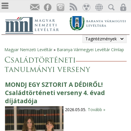
Tagintézmények
Magyar Nemzeti Levéltár
»
Baranya Vármegyei Levéltár Címlap
Jelenlegi
Családtörténeti
hely
tanulmányi verseny
MONDJ EGY SZTORIT A DÉDIRŐL!
Családtörténeti verseny 4. évad
díjátadója
2026.05.05.
Tovább »