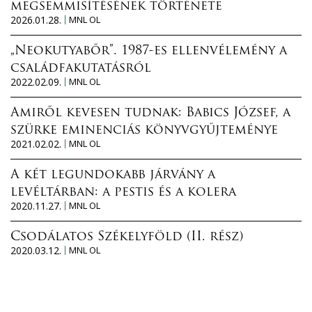
megsemmisítésének története
2026.01.28.
MNL OL
„Neokutyabőr”. 1987-es ellenvélemény a
családfakutatásról
2022.02.09.
MNL OL
Amiről kevesen tudnak: Babics József, a
szürke eminenciás könyvgyűjteménye
2021.02.02.
MNL OL
A két legundokabb járvány a
levéltárban: a pestis és a kolera
2020.11.27.
MNL OL
Csodálatos Székelyföld (II. rész)
2020.03.12.
MNL OL