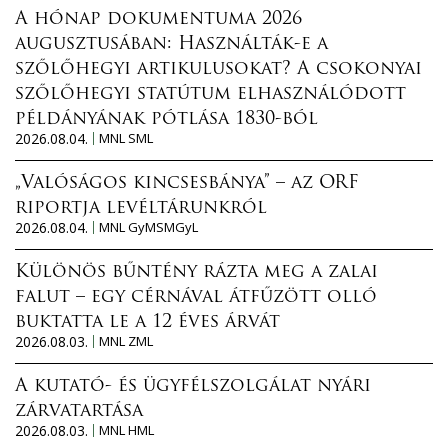
A hónap dokumentuma 2026
augusztusában: Használták-e a
szőlőhegyi artikulusokat? A csokonyai
szőlőhegyi statútum elhasználódott
példányának pótlása 1830-ból
2026.08.04.
MNL SML
„Valóságos kincsesbánya” – az ORF
riportja levéltárunkról
2026.08.04.
MNL GyMSMGyL
Különös bűntény rázta meg a zalai
falut – egy cérnával átfűzött olló
buktatta le a 12 éves árvát
2026.08.03.
MNL ZML
A kutató- és ügyfélszolgálat nyári
zárvatartása
2026.08.03.
MNL HML