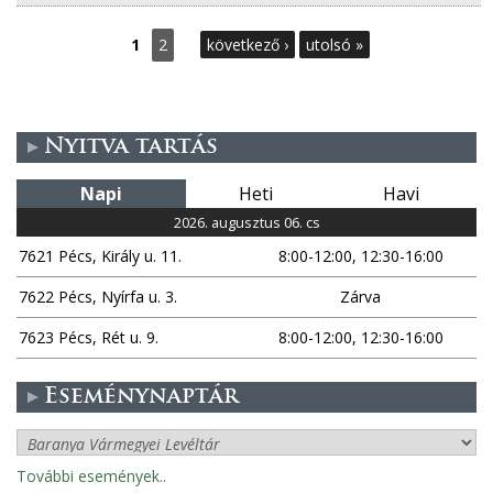
O
1
2
következő ›
utolsó »
l
d
Nyitva tartás
a
Napi
Heti
Havi
l
2026. augusztus 06. cs
7621 Pécs, Király u. 11.
8:00-12:00, 12:30-16:00
a
7622 Pécs, Nyírfa u. 3.
Zárva
k
7623 Pécs, Rét u. 9.
8:00-12:00, 12:30-16:00
Eseménynaptár
További események..