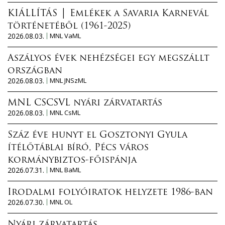
KIÁLLÍTÁS │ Emlékek a Savaria Karnevál
történetéből (1961-2025)
2026.08.03.
MNL VaML
Aszályos évek nehézségei egy megszállt
országban
2026.08.03.
MNL JNSzML
MNL CSCSVL nyári zárvatartás
2026.08.03.
MNL CsML
Száz éve hunyt el Gosztonyi Gyula
ítélőtáblai bíró, Pécs város
kormánybiztos-főispánja
2026.07.31.
MNL BaML
Irodalmi folyóiratok helyzete 1986-ban
2026.07.30.
MNL OL
Nyári zárvatartás