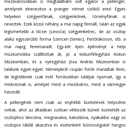
mezővárosokban is megtalálható volt egykor a pellengér,
amelynek elnevezése a pranger német szóból ered. Egyes
helyeken szégyenfának, szégyenkőnek, törvényfának is
neveztek. Ezek közül néhány a mai napig fennáll, talán az egyik
legismertebb a lőcsei (Levoča) szégyenketrec, de az oszlop
alakú egyszerűbb forma Szencen (Senec), Fertőrákoson, stb. a
mai napig fennmaradt. Egy-két ilyen építményt a helyi
múzeumokba szállítottak át, pl. a kiskunfélegyházi Kiskun
Múzeumban, és a nyíregyházi Jósa András Múzeumban is
találunk egyet-egyet. Némelyikről csupán fotók maradtak fenn,
de legtöbbnek csak írott forrásokban találjuk nyomait, így a
miskolcinak is, amelyet mind a mezőváros, mind a vármegye
használt.
A pellengérek nem csak az enyhébb büntetések helyszínei
voltak, ahol az általában szóban vétkezők bűneit büntették az
oszlophoz láncolva, megvasalva, kalodázva, nyakukba vagy az
oszlopra táblát akasztva és esetenként bűnösségüket hangos