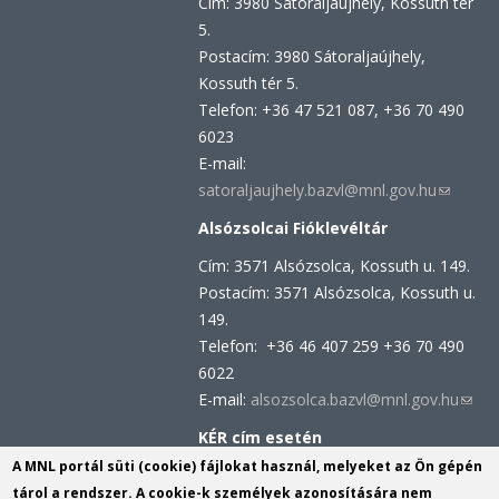
Cím: 3980 Sátoraljaújhely, Kossuth tér
mail)
5.
Postacím: 3980 Sátoraljaújhely,
Kossuth tér 5.
Telefon: +36 47 521 087, +36 70 490
6023
E-mail:
satoraljaujhely.bazvl@mnl.gov.hu
(link
sends
Alsózsolcai Fióklevéltár
e-
Cím: 3571 Alsózsolca, Kossuth u. 149.
mail)
Postacím: 3571 Alsózsolca, Kossuth u.
149.
Telefon: +36 46 407 259 +36 70 490
6022
E-mail:
alsozsolca.bazvl@mnl.gov.hu
(link
send
KÉR cím esetén
e-
KRID azonosító: 113809158
A MNL portál süti (cookie) fájlokat használ, melyeket az Ön gépén
mail)
KÉR azonosító: MNL BAZML
tárol a rendszer. A cookie-k személyek azonosítására nem