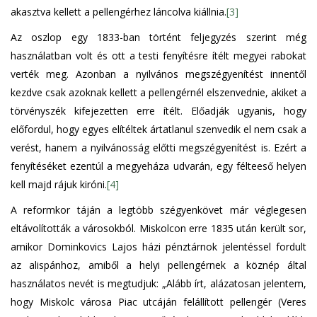
akasztva kellett a pellengérhez láncolva kiállnia.
[3]
Az oszlop egy 1833-ban történt feljegyzés szerint még
használatban volt és ott a testi fenyítésre ítélt megyei rabokat
verték meg. Azonban a nyilvános megszégyenítést innentől
kezdve csak azoknak kellett a pellengérnél elszenvednie, akiket a
törvényszék kifejezetten erre ítélt. Előadják ugyanis, hogy
előfordul, hogy egyes elítéltek ártatlanul szenvedik el nem csak a
verést, hanem a nyilvánosság előtti megszégyenítést is. Ezért a
fenyítéséket ezentúl a megyeháza udvarán, egy félteeső helyen
kell majd rájuk kiróni.
[4]
A reformkor táján a legtöbb szégyenkövet már véglegesen
eltávolították a városokból. Miskolcon erre 1835 után került sor,
amikor Dominkovics Lajos házi pénztárnok jelentéssel fordult
az alispánhoz, amiből a helyi pellengérnek a köznép által
használatos nevét is megtudjuk: „Alább írt, alázatosan jelentem,
hogy Miskolc városa Piac utcáján felállított pellengér (Veres