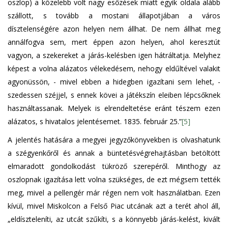
oszlop) a közelebb volt nagy esőzések miatt egyik oldala alább
szállott, s tovább a mostani állapotjában a város
dísztelenségére azon helyen nem állhat. De nem állhat meg
annálfogva sem, mert éppen azon helyen, ahol keresztút
vagyon, a szekereket a járás-kelésben igen hátráltatja. Melyhez
képest a volna alázatos vélekedésem, nehogy eldűltével valakit
agyonüssön, - mivel ebben a hidegben igazítani sem lehet, -
szedessen széjjel, s ennek kövei a játékszín eleiben lépcsőknek
használtassanak. Melyek is elrendeltetése eránt tészem ezen
alázatos, s hivatalos jelentésemet. 1835. február 25.”
[5]
A jelentés hatására a megyei jegyzőkönyvekben is olvashatunk
a szégyenkőről és annak a büntetésvégrehajtásban betöltött
elmaradott gondolkodást tükröző szerepéről. Minthogy az
oszlopnak igazítása lett volna szükséges, de ezt mégsem tették
meg, mivel a pellengér már régen nem volt használatban. Ezen
kívül, mivel Miskolcon a Felső Piac utcának azt a terét ahol áll,
„eldíszteleníti, az utcát szűkíti, s a könnyebb járás-kelést, kivált