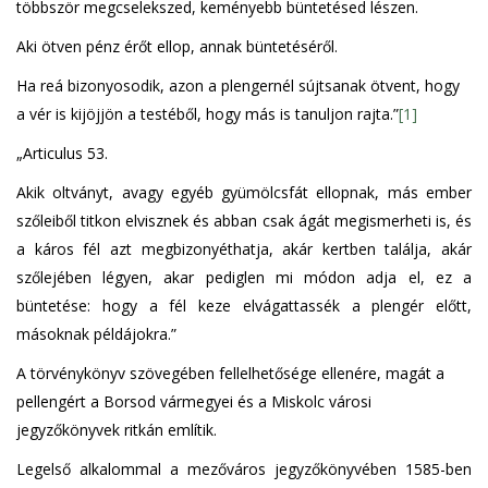
többször megcselekszed, keményebb büntetésed lészen.
Aki ötven pénz érőt ellop, annak büntetéséről.
Ha reá bizonyosodik, azon a plengernél sújtsanak ötvent, hogy
a vér is kijöjjön a testéből, hogy más is tanuljon rajta.”
[1]
„Articulus 53.
Akik oltványt, avagy egyéb gyümölcsfát ellopnak, más ember
szőleiből titkon elvisznek és abban csak ágát megismerheti is, és
a káros fél azt megbizonyéthatja, akár kertben találja, akár
szőlejében légyen, akar pediglen mi módon adja el, ez a
büntetése: hogy a fél keze elvágattassék a plengér előtt,
másoknak példájokra.”
A törvénykönyv szövegében fellelhetősége ellenére, magát a
pellengért a Borsod vármegyei és a Miskolc városi
jegyzőkönyvek ritkán említik.
Legelső alkalommal a mezőváros jegyzőkönyvében 1585-ben