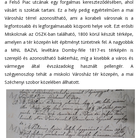
a Felső Piac utcának egy forgalmas kereszteződésében, ahol
vásárt is szoktak tartani. Ez a hely pedig egyértelműen a mai
Városház térrel azonosítható, ami a korabeli városnak is a
legfontosabb és legforgalmasabb központi helye volt. Ezt erősíti
Miskolcnak az OSZK-ban található, 1800 körül készült térképe,
amelyen a tér közepén két építményt tüntetnek fel. A nagyobbik
a MNL BAZVL levéltára Domby-féle 1817-es térképén is
szereplő és azonosítható bakterház, míg a kisebbik a város és
vármegye által évszázadokig használt pellengér. A
szégyenoszlop tehát a miskolci Városház tér közepén, a mai
Széchenyi szobor közelében állhatott.