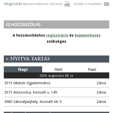
Megosztás
Nyomtatóbarát változat
küldés e-mailben
ÚJ HOZZÁSZÓLÁS
A hozzászóláshoz
regisztráció
és
bejelentkezés
szükséges
Nyitva tartás
Napi
Heti
Havi
2026. augusztus 08. sz
3515 Miskolc-Egyetemváros
Zárva
3571 Alsózsolca, Kossuth u. 149.
Zárva
3980 Sátoraljaújhely, Kossuth tér 5.
Zárva