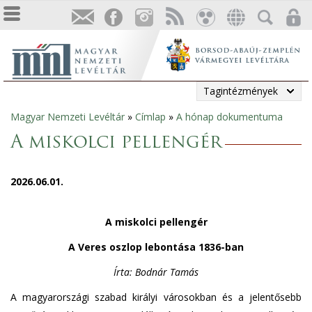
Tagintézmények
Magyar Nemzeti Levéltár
»
Címlap
»
A hónap dokumentuma
Jelenlegi
A miskolci pellengér
hely
2026.06.01.
A miskolci pellengér
A Veres oszlop lebontása 1836-ban
Írta: Bodnár Tamás
A magyarországi szabad királyi városokban és a jelentősebb