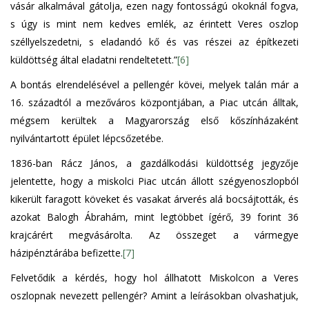
vásár alkalmával gátolja, ezen nagy fontosságú okoknál fogva,
s úgy is mint nem kedves emlék, az érintett Veres oszlop
széllyelszedetni, s eladandó kő és vas részei az építkezeti
küldöttség által eladatni rendeltetett.”
[6]
A bontás elrendelésével a pellengér kövei, melyek talán már a
16. századtól a mezőváros központjában, a Piac utcán álltak,
mégsem kerültek a Magyarország első kőszínházaként
nyilvántartott épület lépcsőzetébe.
1836-ban Rácz János, a gazdálkodási küldöttség jegyzője
jelentette, hogy a miskolci Piac utcán állott szégyenoszlopból
kikerült faragott köveket és vasakat árverés alá bocsájtották, és
azokat Balogh Ábrahám, mint legtöbbet ígérő, 39 forint 36
krajcárért megvásárolta. Az összeget a vármegye
házipénztárába befizette.
[7]
Felvetődik a kérdés, hogy hol állhatott Miskolcon a Veres
oszlopnak nevezett pellengér? Amint a leírásokban olvashatjuk,