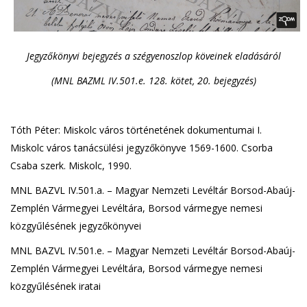
Jegyzőkönyvi bejegyzés a szégyenoszlop köveinek eladásáról
(MNL BAZML IV.501.e. 128. kötet, 20. bejegyzés)
Tóth Péter: Miskolc város történetének dokumentumai I.
Miskolc város tanácsülési jegyzőkönyve 1569-1600. Csorba
Csaba szerk. Miskolc, 1990.
MNL BAZVL IV.501.a. – Magyar Nemzeti Levéltár Borsod-Abaúj-
Zemplén Vármegyei Levéltára, Borsod vármegye nemesi
közgyűlésének jegyzőkönyvei
MNL BAZVL IV.501.e. – Magyar Nemzeti Levéltár Borsod-Abaúj-
Zemplén Vármegyei Levéltára, Borsod vármegye nemesi
közgyűlésének iratai