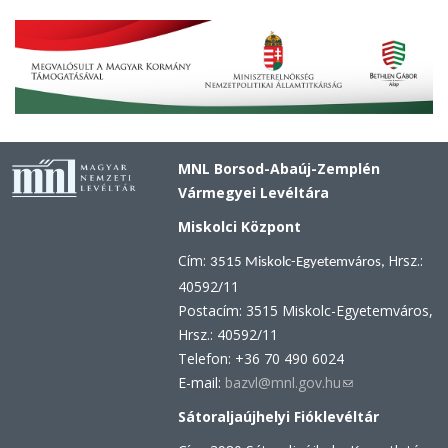
MNL Borsod-Abaúj-Zemplén
Vármegyei Levéltára
Miskolci Központ
Cím:
Hrsz.:
3515 Miskolc-Egyetemváros,
40592/11
Postacím: 3515 Miskolc-Egyetemváros,
Hrsz.: 40592/11
Telefon: +36 70 490 6024
E-mail:
bazvl@mnl.gov.hu
(link
sends
Sátoraljaújhelyi Fióklevéltár
e-