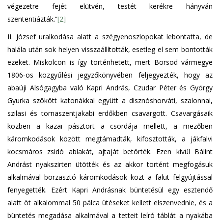
végezetre fejét elütvén, testét kerékre hányván
szententiázták.”
[2]
II. József uralkodása alatt a szégyenoszlopokat lebontatta, de
halála után sok helyen visszaállították, esetleg el sem bontották
ezeket. Miskolcon is így történhetett, mert Borsod vármegye
1806-os közgyűlési jegyzőkönyvében feljegyezték, hogy az
abaúji Alsógagyba való Kapri András, Czudar Péter és György
Gyurka szökött katonákkal együtt a disznóshorváti, szalonnai,
szilasi és tornaszentjakabi erdőkben csavargott. Csavargásaik
közben a kazai pásztort a csordája mellett, a mezőben
káromkodások között megtámadták, kifosztották, a jákfalvi
kocsmáros zsidó ablakát, ajtaját betörték. Ezen kívül Bálint
Andrást nyakszirten ütötték és az akkor történt megfogásuk
alkalmával borzasztó káromkodások közt a falut felgyújtással
fenyegették. Ezért Kapri Andrásnak büntetésül egy esztendő
alatt öt alkalommal 50 pálca ütéseket kellett elszenvednie, és a
büntetés megadása alkalmával a tetteit leíró táblát a nyakába