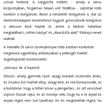
szóval hirdetve. A szégyenfa mellett, - amely a város
központjában, forgalmas helyen volt felállítva, - zajlottak több
esetben a kivégzések, illetve a minősített kivégzések is. Bár az
elrettentésképpen temetetlenül hagyott gonosztevők kivégzései
a városon kívül folytak le, amire a Miskolc határban
megtalálható „Hóhér bástya” és „Akasztófa alatt” földrajzi nevek
utalnak.
A Felvidéki Öt város törvénykönyve több esetben konkrétan
megnevezi egynéhány artikulusában a pellengér mellett
végrehajtandó büntetéseket:
„Articulus 46. A lopásról.
Először, amely gyermek nyolc avagy tizenkét esztendős lévén,
és 24 pénz érő marhát ellop, avagy kést, és reá bizonyosodik, ez
a büntetése: hogy a hóhér kösse a plengerhez , és ott vesszővel
sújtson húszat rajta, és az mondja neki, hogy ha a te atyád és
anyád téged nem tud tanéttani, ím én megtanétlak téged, ha