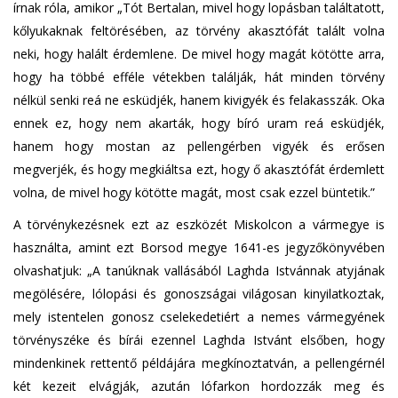
írnak róla, amikor „Tót Bertalan, mivel hogy lopásban találtatott,
kőlyukaknak feltörésében, az törvény akasztófát talált volna
neki, hogy halált érdemlene. De mivel hogy magát kötötte arra,
hogy ha többé efféle vétekben találják, hát minden törvény
nélkül senki reá ne esküdjék, hanem kivigyék és felakasszák. Oka
ennek ez, hogy nem akarták, hogy bíró uram reá esküdjék,
hanem hogy mostan az pellengérben vigyék és erősen
megverjék, és hogy megkiáltsa ezt, hogy ő akasztófát érdemlett
volna, de mivel hogy kötötte magát, most csak ezzel büntetik.”
A törvénykezésnek ezt az eszközét Miskolcon a vármegye is
használta, amint ezt Borsod megye 1641-es jegyzőkönyvében
olvashatjuk: „A tanúknak vallásából Laghda Istvánnak atyjának
megölésére, lólopási és gonoszságai világosan kinyilatkoztak,
mely istentelen gonosz cselekedetiért a nemes vármegyének
törvényszéke és bírái ezennel Laghda Istvánt elsőben, hogy
mindenkinek rettentő példájára megkínoztatván, a pellengérnél
két kezeit elvágják, azután lófarkon hordozzák meg és