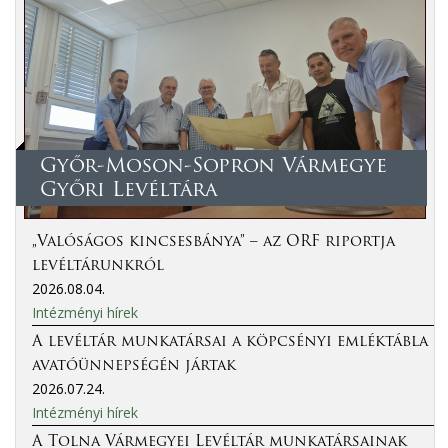
Győr-Moson-Sopron Vármegye
Győri Levéltára
„Valóságos kincsesbánya” – az ORF riportja
levéltárunkról
2026.08.04.
Intézményi hírek
A levéltár munkatársai a köpcsényi emléktábla
avatóünnepségén jártak
2026.07.24.
Intézményi hírek
A Tolna Vármegyei Levéltár munkatársainak