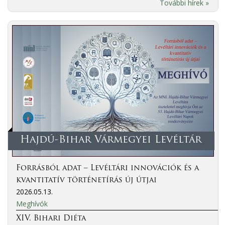
További hírek »
Hajdú-Bihar Vármegyei Levéltár
Forrásból adat – Levéltári innovációk és a
kvantitatív történetírás új útjai
2026.05.13.
Meghívók
XIV. Bihari Diéta