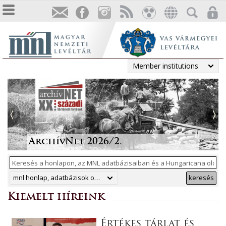
Member institutions
Tájékoztatás a Pest vármegyei
állami anyakönyvi
Irodalmi folyóiratok helyzete
Megjelent a Levéltári
„Lapidáris emlékek” a levéltári
másodpéldányok online
1986-ban
Közlemények 2025. évi száma
anyagban
ArchívNet 2026/2.
közzétételéről
mnl honlap, adatbázisok online, hungaricana
keresés
Kiemelt híreink
Értékes tárlat és