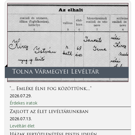
Tolna Vármegyei Levéltár
"... Emléke élni fog közöttünk..."
2026.07.29.
Érdekes iratok
Zajlott az élet levéltárunkban
2026.07.13.
Levéltári élet
Házak fertőtlenítése pestis idején