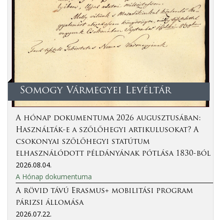
Somogy Vármegyei Levéltár
A hónap dokumentuma 2026 augusztusában:
Használták-e a szőlőhegyi artikulusokat? A
csokonyai szőlőhegyi statútum
elhasználódott példányának pótlása 1830-ból
2026.08.04.
A Hónap dokumentuma
A rövid távú Erasmus+ mobilitási program
párizsi állomása
2026.07.22.