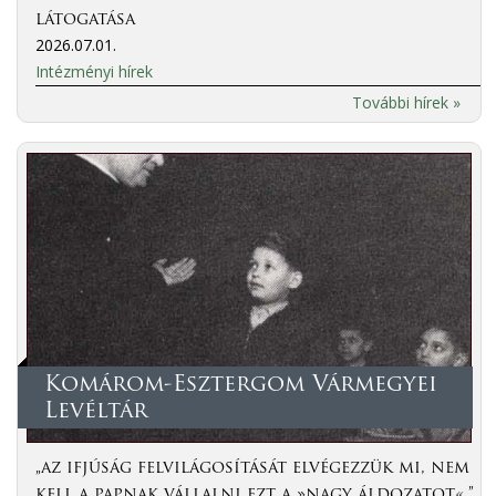
látogatása
2026.07.01.
Intézményi hírek
További hírek »
Komárom-Esztergom Vármegyei
Levéltár
„az ifjúság felvilágosítását elvégezzük mi, nem
kell a papnak vállalni ezt a »nagy áldozatot«.”