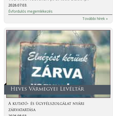
2026.07.03.
Évfordulós megemlékezés
További hírek »
Heves Vármegyei Levéltár
A kutató- és ügyfélszolgálat nyári
zárvatartása
2026.08.03.