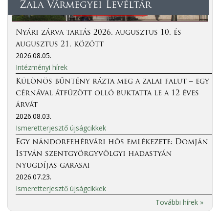
Zala Vármegyei Levéltár
Nyári zárva tartás 2026. augusztus 10. és
augusztus 21. között
2026.08.05.
Intézményi hírek
Különös bűntény rázta meg a zalai falut – egy
cérnával átfűzött olló buktatta le a 12 éves
árvát
2026.08.03.
Ismeretterjesztő újságcikkek
Egy nándorfehérvári hős emlékezete: Domján
István szentgyörgyvölgyi hadastyán
nyugdíjas garasai
2026.07.23.
Ismeretterjesztő újságcikkek
További hírek »