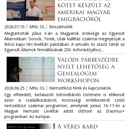
kötet készült az
amerikai magyar
emigrációról
2026.07.10.
MNL OL
Beszámolók
Megtartották július 3-án a Magyarok öröksége az Egyesült
Államokban: Sorsok, Terek, Utak kiállítás szakmai megnyitóját a
Bécsi kapu téri levéltári palotában. A virtuális és utazó tárlat az
Egyesült Államok fennállásának 250. évfordulójához...
Valódi párbeszédre
nyílt lehetőség a
Genealógiai
workshopon
2026.06.25.
MNL OL
Nemzetközi hírek és kapcsolatok
Egy elfeledett, befalazott bőröndtároló története is előkerült
azon a családkutatásról, közösségi emlékezetről szóló
nemzetközi szakmai programon, amelynek június 16-17-én a
Magyar Nemzeti Levéltár adott otthont az Erasmus+
programban. Az európai...
A véres kard