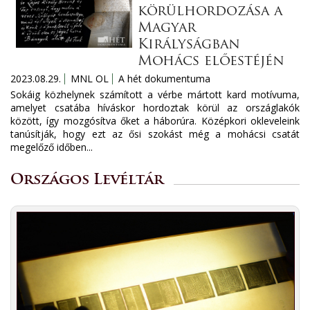
körülhordozása a
Magyar
Királyságban
Mohács előestéjén
2023.08.29.
MNL OL
A hét dokumentuma
Sokáig közhelynek számított a vérbe mártott kard motívuma,
amelyet csatába híváskor hordoztak körül az országlakók
között, így mozgósítva őket a háborúra. Középkori okleveleink
tanúsítják, hogy ezt az ősi szokást még a mohácsi csatát
megelőző időben...
Országos Levéltár