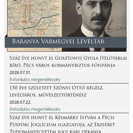
Baranya Vármegyei Levéltár
Száz éve hunyt el Gosztonyi Gyula ítélőtáblai
bíró, Pécs város kormánybiztos-főispánja
2026.07.31.
Évfordulós megemlékezés
150 éve született Szőnyi Ottó régész,
levéltáros, művészettörténész
2026.07.22.
Évfordulós megemlékezés
Száz éve hunyt el Késmárky István a Pécsi
Püspöki Joglíceum igazgatója, az Erzsébet
Tudományegyetem jogi kari dékánja