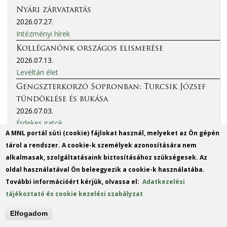
Nyári zárvatartás
2026.07.27.
Intézményi hírek
Kolléganőnk országos elismerése
2026.07.13.
Levéltári élet
Gengszterkorzó Sopronban: Turcsik József
tündöklése és bukása
2026.07.03.
Érdekes iratok
A MNL portál süti (cookie) fájlokat használ, melyeket az Ön gépén
További hírek »
tárol a rendszer. A cookie-k személyek azonosítására nem
Eseménynaptár
alkalmasak, szolgáltatásaink biztosításához szükségesek. Az
oldal használatával Ön beleegyezik a cookie-k használatába.
További információért kérjük, olvassa el:
Adatkezelési
More events
tájékoztató és cookie kezelési szabályzat
MO
TU
WE
TH
FR
SA
SU
Elfogadom