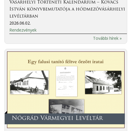
Vásárhelyi Történeti Kalendárium – Kovács
István könyvbemutatója a hódmezővásárhelyi
levéltárban
2026.06.02.
Rendezvények
További hírek »
Nógrád Vármegyei Levéltár