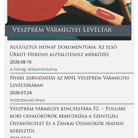
Veszprém Vármegyei Levéltár
Augusztus hónap dokumentuma: Az első
Úrkút-Herend asztalitenisz mérkőzés
2026.08.10.
A hónap dokumentuma
Nyári zárvatartás az MNL Veszprém Vármegyei
Levéltárában
2026.07.24.
Institutional news
Veszprém vármegye kincsestára 52. – Polgári
kori olvasókörök bemutatása a Szentgáli
Olvasóegylet és a Zánkai Olvasókör iratain
keresztül