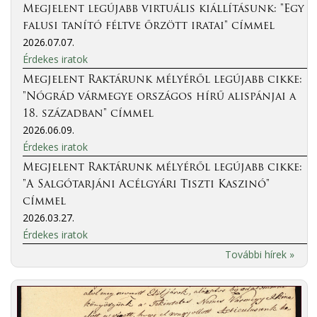
Megjelent legújabb virtuális kiállításunk: "Egy
falusi tanító féltve őrzött iratai" címmel
2026.07.07.
Érdekes iratok
Megjelent Raktárunk mélyéről legújabb cikke:
"Nógrád vármegye országos hírű alispánjai a
18. században" címmel
2026.06.09.
Érdekes iratok
Megjelent Raktárunk mélyéről legújabb cikke:
"A Salgótarjáni Acélgyári Tiszti Kaszinó"
címmel
2026.03.27.
Érdekes iratok
További hírek »