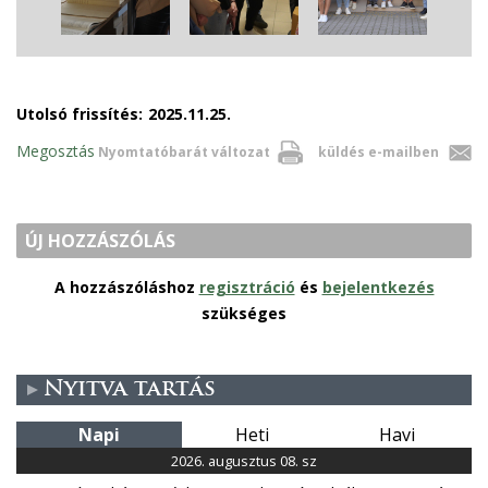
Utolsó frissítés:
2025.11.25.
Megosztás
Nyomtatóbarát változat
küldés e-mailben
ÚJ HOZZÁSZÓLÁS
A hozzászóláshoz
regisztráció
és
bejelentkezés
szükséges
Nyitva tartás
Napi
Heti
Havi
2026. augusztus 08. sz