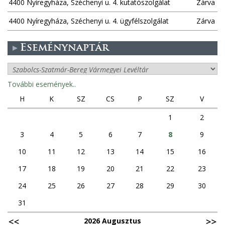
4400 Nyíregyháza, Széchenyi u. 4. kutatószolgálat
Zárva
4400 Nyíregyháza, Széchenyi u. 4. ügyfélszolgálat
Zárva
Eseménynaptár
További események..
H
K
SZ
CS
P
SZ
V
1
2
3
4
5
6
7
8
9
10
11
12
13
14
15
16
17
18
19
20
21
22
23
24
25
26
27
28
29
30
31
2026 Augusztus