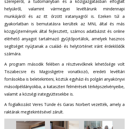
szerepéről, a tudományban és a közigazgatásban elfoglalt
helyükről, valamint vármegyei levéltárunk mindennapi
munkájáról és az itt őrzött iratanyagról is. Ezeken túl a
gyakorlatban is bemutatásra kerültek az MNL által és más
közgyűjtemények által fejlesztett, számos adatbázist és online
elérhető anyagot tartalmazó gyűjtőportálok, amelyek hasznos
segítséget nyújtanak a család- és helytörténet iránt érdeklődők
számára.
A program második felében a résztvevőknek lehetősége volt
Tiszabecsre és Magosligetre vonatkozó, eredeti levéltári
forrásokba is beletekinteni, köztük egyházi és polgári anyakönyvi
másodpéldányokba, a kataszteri felmérések térképszelvényeibe,
valamit a községi irategyüttesekbe is.
A foglalkozást Veres Tünde és Garas Norbert vezették, amely a
raktárak megtekintésével zárult.