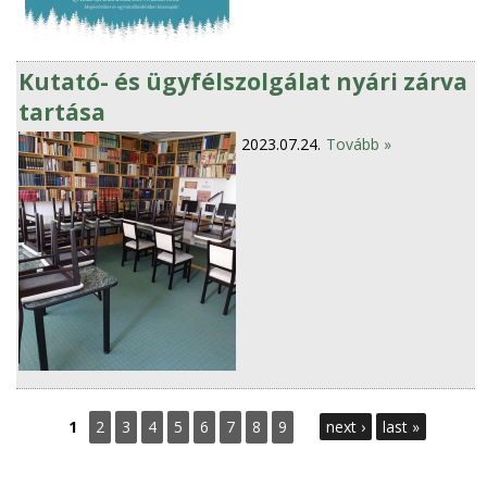
Kutató- és ügyfélszolgálat nyári zárva
tartása
2023.07.24.
Tovább »
P
1
2
3
4
5
6
7
8
9
next ›
last »
a