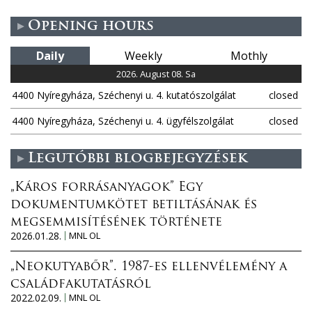
g
Opening hours
e
Daily
Weekly
Mothly
s
2026. August 08. Sa
4400 Nyíregyháza, Széchenyi u. 4. kutatószolgálat
closed
4400 Nyíregyháza, Széchenyi u. 4. ügyfélszolgálat
closed
Legutóbbi blogbejegyzések
„Káros forrásanyagok” Egy
dokumentumkötet betiltásának és
megsemmisítésének története
2026.01.28.
MNL OL
„Neokutyabőr”. 1987-es ellenvélemény a
családfakutatásról
2022.02.09.
MNL OL