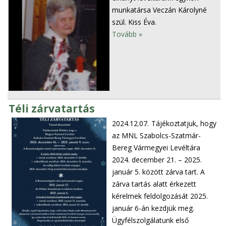
munkatársa Veczán Károlyné
szül. Kiss Éva.
Tovább »
Téli zárvatartás
2024.12.07.
Tájékoztatjuk, hogy
az MNL Szabolcs-Szatmár-
Bereg Vármegyei Levéltára
2024. december 21. – 2025.
január 5. között zárva tart. A
zárva tartás alatt érkezett
kérelmek feldolgozását 2025.
január 6-án kezdjük meg.
Ügyfélszolgálatunk első