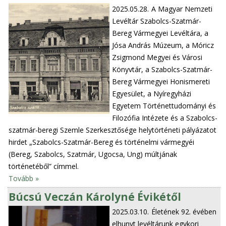
2025.05.28.
A Magyar Nemzeti
Levéltár Szabolcs-Szatmár-
Bereg Vármegyei Levéltára, a
Jósa András Múzeum, a Móricz
Zsigmond Megyei és Városi
Könyvtár, a Szabolcs-Szatmár-
Bereg Vármegyei Honismereti
Egyesület, a Nyíregyházi
Egyetem Történettudományi és
Filozófia Intézete és a Szabolcs-
szatmár-beregi Szemle Szerkesztősége helytörténeti pályázatot
hirdet „Szabolcs-Szatmár-Bereg és történelmi vármegyéi
(Bereg, Szabolcs, Szatmár, Ugocsa, Ung) múltjának
történetéből” címmel.
Tovább »
Búcsú Veczán Károlyné Évikétől
2025.03.10.
Életének 92. évében
elhunyt levéltárunk egykori