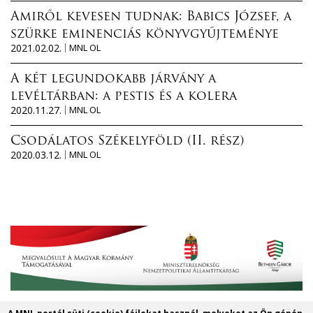
Amiről kevesen tudnak: Babics József, a
szürke eminenciás könyvgyűjteménye
2021.02.02.
MNL OL
A két legundokabb járvány a
levéltárban: a pestis és a kolera
2020.11.27.
MNL OL
Csodálatos Székelyföld (II. rész)
2020.03.12.
MNL OL