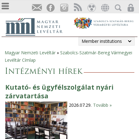
Member institutions
Magyar Nemzeti Levéltár
»
Szabolcs-Szatmár-Bereg Vármegyei
You
Levéltár Címlap
are
Intézményi hírek
here
Kutató- és ügyfélszolgálat nyári
zárvatartása
2026.07.29.
Tovább »