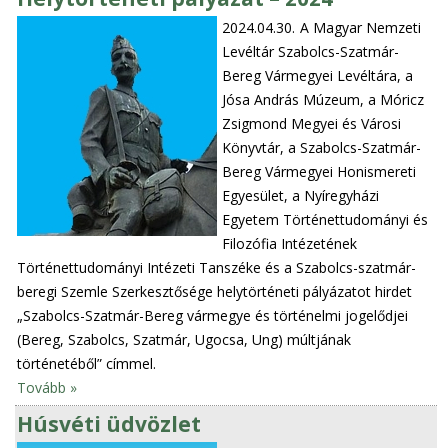
2024.04.30.
A Magyar Nemzeti
Levéltár Szabolcs-Szatmár-
Bereg Vármegyei Levéltára, a
Jósa András Múzeum, a Móricz
Zsigmond Megyei és Városi
Könyvtár, a Szabolcs-Szatmár-
Bereg Vármegyei Honismereti
Egyesület, a Nyíregyházi
Egyetem Történettudományi és
Filozófia Intézetének
Történettudományi Intézeti Tanszéke és a Szabolcs-szatmár-
beregi Szemle Szerkesztősége helytörténeti pályázatot hirdet
„Szabolcs-Szatmár-Bereg vármegye és történelmi jogelődjei
(Bereg, Szabolcs, Szatmár, Ugocsa, Ung) múltjának
történetéből” címmel.
Tovább »
Húsvéti üdvözlet