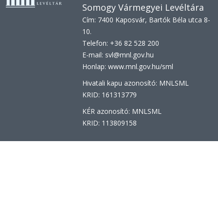
Somogy Vármegyei Levéltára
Cím: 7400 Kaposvár, Bartók Béla utca 8-
10.
Telefon: +36 82 528 200
E-mail: svl@mnl.gov.hu
Honlap: www.mnl.gov.hu/sml
Hivatali kapu azonosító: MNLSML
KRID:
161313779
KÉR azonosító:
MNLSML
KRID: 113809158