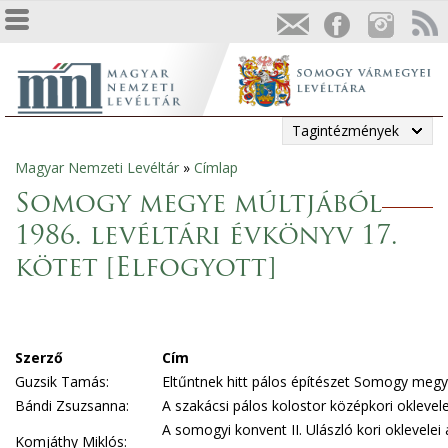
Tagintézmények
Magyar Nemzeti Levéltár
»
Címlap
Jelenlegi
Somogy megye múltjából
hely
1986. levéltári évkönyv 17.
kötet [Elfogyott]
Szerző
Cím
Guzsik Tamás:
Eltűntnek hitt pálos építészet Somogy meg
Bándi Zsuzsanna:
A szakácsi pálos kolostor középkori oklevele
A somogyi konvent II. Ulászló kori oklevelei
Komjáthy Miklós: