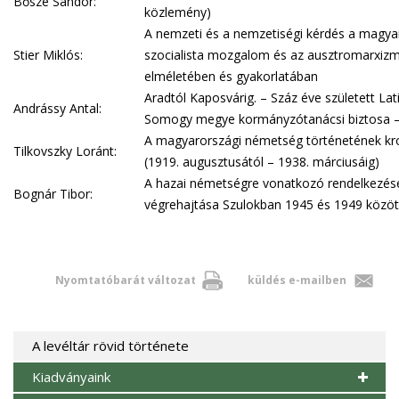
Bősze Sándor:
közlemény)
A nemzeti és a nemzetiségi kérdés a magya
Stier Miklós:
szocialista mozgalom és az ausztromarxiz
elméletében és gyakorlatában
Aradtól Kaposvárig. – Száz éve született Lat
Andrássy Antal:
Somogy megye kormányzótanácsi biztosa 
A magyarországi németség történetének kr
Tilkovszky Loránt:
(1919. augusztusától – 1938. márciusáig)
A hazai németségre vonatkozó rendelkezés
Bognár Tibor:
végrehajtása Szulokban 1945 és 1949 közöt
Nyomtatóbarát változat
küldés e-mailben
A levéltár rövid története
Kiadványaink