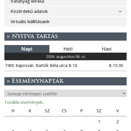
Iratanyag leírása
Közérdekű adatok
Virtuális kiállításaink
Nyitva tartás
Napi
Heti
Havi
2026. augusztus 06. cs
7400 Kaposvár, Bartók Béla utca 8-10.
8-15:30
Eseménynaptár
További események..
H
K
SZ
CS
P
SZ
V
1
2