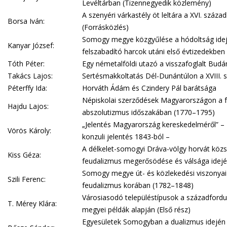
Levéltárban (Tizennegyedik közlemény)
A szenyéri várkastély öt leltára a XVI. száza
Borsa Iván:
(Forrásközlés)
Somogy megye közgyűlése a hódoltság idej
Kanyar József:
felszabadító harcok utáni első évtizedekbe
Tóth Péter:
Egy németalföldi utazó a visszafoglalt Budá
Takács Lajos:
Sertésmakkoltatás Dél-Dunántúlon a XVIII.
Péterffy Ida:
Horváth Ádám és Czindery Pál barátsága
Népiskolai szerződések Magyarországon a fe
Hajdu Lajos:
abszolutizmus időszakában (1770–1795)
„Jelentés Magyarország kereskedelméről” – 
Vörös Károly:
konzuli jelentés 1843-ból –
A délkelet-somogyi Dráva-völgy horvát közs
Kiss Géza:
feudalizmus megerősödése és válsága idej
Somogy megye út- és közlekedési viszonyai
Szili Ferenc:
feudalizmus korában (1782–1848)
Városiasodó településtípusok a századfor
T. Mérey Klára:
megyei példák alapján (Első rész)
Egyesületek Somogyban a dualizmus idején