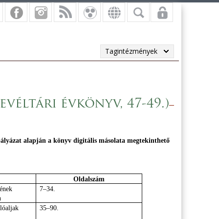
Tagintézmények
véltári évkönyv, 47-49.)
yázat alapján a könyv digitális másolata megtekinthető
Oldalszám
ének
7–34.
n
lóaljak
35–90.