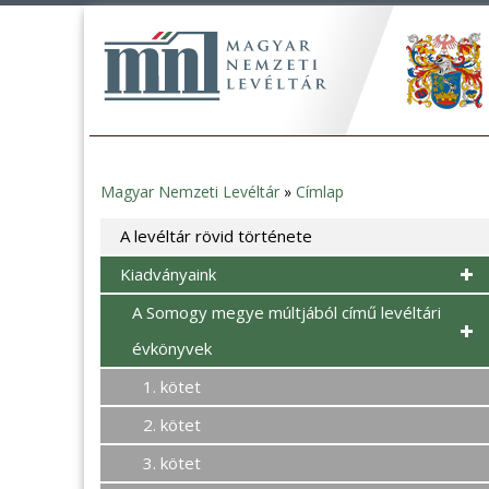
Magyar Nemzeti Levéltár
»
Címlap
Jelenlegi
A levéltár rövid története
hely
Kiadványaink
A Somogy megye múltjából című levéltári
évkönyvek
1. kötet
2. kötet
3. kötet