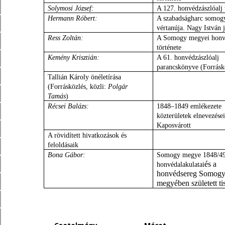
Solymosi József:
A 127. honvédzászlóalj 
Hermann Róbert:
A szabadságharc somog
vértanúja. Nagy István j
Ress Zoltán:
A Somogy megyei honv
története
Kemény Krisztián:
A 61. honvédzászlóalj
parancskönyve (Forrásk
Tallián Károly önéletírása
(Forrásközlés, közli:
Polgár
Tamás
)
Récsei Balázs:
1848–1849 emlékezete
közterületek elnevezése
Kaposvárott
A rövidített hivatkozások és
feloldásaik
Bona Gábor:
Somogy megye 1848/49
és a
honvédalakulatai
honvédsereg Somog
megyében született tis