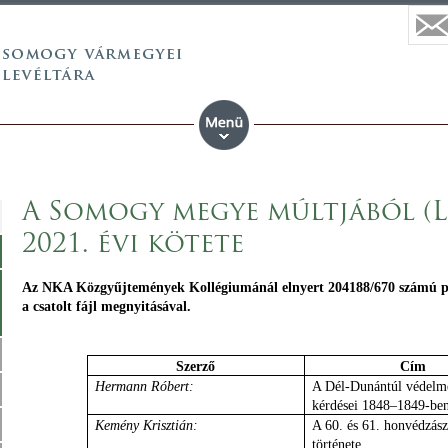
A Somogy megye múltjából (Le
2021. évi kötete
Az NKA Közgyűjtemények Kollégiumánál elnyert 204188/670 számú pál
a csatolt fájl megnyitásával.
Szerző
Cím
Hermann Róbert:
A Dél-Dunántúl védelm
kérdései 1848–1849-be
Kemény Krisztián:
A 60. és 61. honvédzász
története