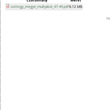
Csatolmány
Méret
somogy_megye_multjabol_47-49.pdf
6.12 MB
Ny