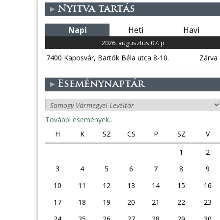
Nyitva tartás
Napi
Heti
Havi
2026. augusztus 07. p
7400 Kaposvár, Bartók Béla utca 8-10.
Zárva
Eseménynaptár
További események..
H
K
SZ
CS
P
SZ
V
1
2
3
4
5
6
7
8
9
10
11
12
13
14
15
16
17
18
19
20
21
22
23
24
25
26
27
28
29
30