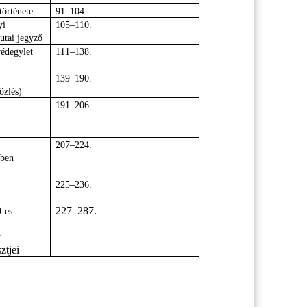
története
91–104.
yi
105–110.
utai jegyző
édegylet
111–138.
139–190.
özlés)
191–206.
207–224.
iben
225–236.
227–287.
-es
y
ztjei