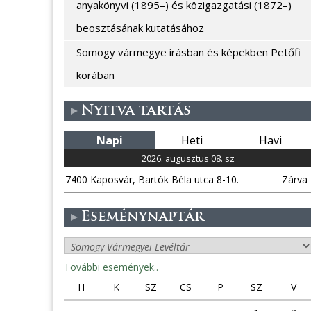
anyakönyvi (1895–) és közigazgatási (1872–)
beosztásának kutatásához
Somogy vármegye írásban és képekben Petőfi
korában
Nyitva tartás
Napi
Heti
Havi
2026. augusztus 08. sz
7400 Kaposvár, Bartók Béla utca 8-10.
Zárva
Eseménynaptár
További események..
H
K
SZ
CS
P
SZ
V