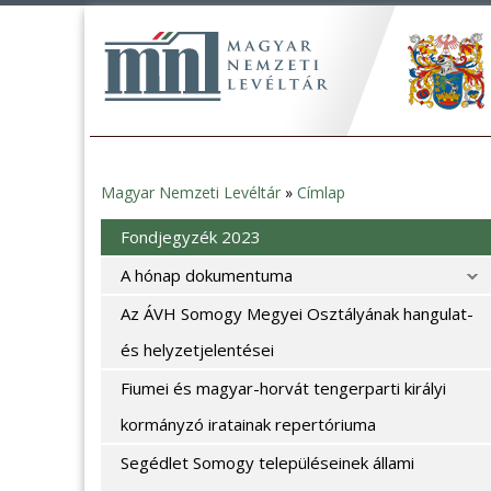
Magyar Nemzeti Levéltár
»
Címlap
Jelenlegi
Fondjegyzék 2023
hely
A hónap dokumentuma
Az ÁVH Somogy Megyei Osztályának hangulat-
és helyzetjelentései
Fiumei és magyar-horvát tengerparti királyi
kormányzó iratainak repertóriuma
Segédlet Somogy településeinek állami