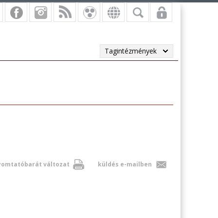
Tagintézmények
omtatóbarát változat
küldés e-mailben