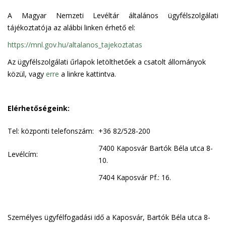
A Magyar Nemzeti Levéltár általános ügyfélszolgálati
tájékoztatója az alábbi linken érhető el:
https://mnl.gov.hu/altalanos_tajekoztatas
Az ügyfélszolgálati űrlapok letölthetőek a csatolt állományok
közül, vagy
erre
a linkre kattintva.
Elérhetőségeink:
Tel: központi telefonszám:
+36 82/528-200
7400 Kaposvár Bartók Béla utca 8-
Levélcím:
10.
7404 Kaposvár Pf.: 16.
Személyes ügyfélfogadási idő a Kaposvár, Bartók Béla utca 8-