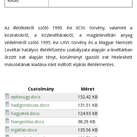
kívüli)
Az illetékekről szóló 1990. évi XCIII. törvény, valamint a
köziratokról, a közlevéltárakról, a magánlevéltári anyag
védelméről szóló 1995. évi LXVI. törvény és a Magyar Nemzeti
Levéltár hatályos illetékfizetési szabályzata alapján a levéltárban
őrzött irat alapján tényt, körülményt igazoló irat hitelesített
másolatának kiadása iránt indított eljárás illetékmentes.
Csatolmány
Méret
epitesugy.docx
132.42 KB
hadigondozas.docx
131.51 KB
hagyatek.docx
124.93 KB
hianypotlas.docx
38.29 KB
ingatlan.docx
135.56 KB