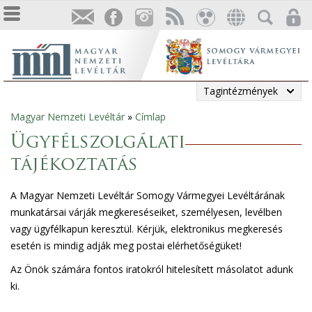
Tagintézmények
Magyar Nemzeti Levéltár
»
Címlap
Jelenlegi
Ügyfélszolgálati
hely
tájékoztatás
A Magyar Nemzeti Levéltár Somogy Vármegyei Levéltárának
munkatársai várják megkereséseiket, személyesen, levélben
vagy ügyfélkapun keresztül. Kérjük, elektronikus megkeresés
esetén is mindig adják meg postai elérhetőségüket!
Az Önök számára fontos iratokról hitelesített másolatot adunk
ki.