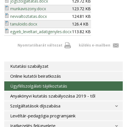
jogszolgaltatas.docx
129.72 KB
munkaviszony.docx
123.72 KB
nevvaltoztatas.docx
124.81 KB
tanuloido.docx
126.4 KB
egyeb_leveltari_adatigenyles.docx
113.82 KB
Nyomtatóbarát változat
küldés e-mailben
Kutatási szabályzat
Online kutatói beiratkozás
Ügyfélszolgálati tájékoztatás
Anyakönyvi kutatás szabályozása 2019 - től
Szolgáltatások díjszabása
Levéltár-pedagógia programjaink
Iratkezelés felügyelete