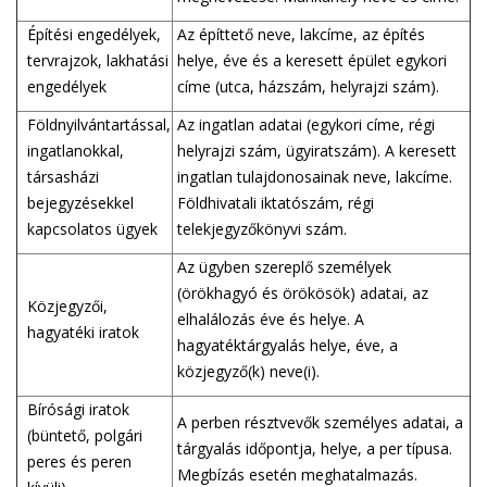
Építési engedélyek,
Az építtető neve, lakcíme, az építés
tervrajzok, lakhatási
helye, éve és a keresett épület egykori
engedélyek
címe (utca, házszám, helyrajzi szám).
Földnyilvántartással,
Az ingatlan adatai (egykori címe, régi
ingatlanokkal,
helyrajzi szám, ügyiratszám). A keresett
társasházi
ingatlan tulajdonosainak neve, lakcíme.
bejegyzésekkel
Földhivatali iktatószám, régi
kapcsolatos ügyek
telekjegyzőkönyvi szám.
Az ügyben szereplő személyek
(örökhagyó és örökösök) adatai, az
Közjegyzői,
elhalálozás éve és helye. A
hagyatéki iratok
hagyatéktárgyalás helye, éve, a
közjegyző(k) neve(i).
Bírósági iratok
A perben résztvevők személyes adatai, a
(büntető, polgári
tárgyalás időpontja, helye, a per típusa.
peres és peren
Megbízás esetén meghatalmazás.