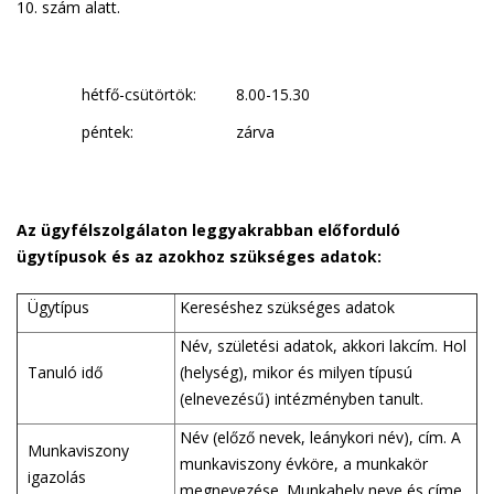
10. szám alatt.
hétfő-csütörtök:
8.00-15.30
péntek:
zárva
Az ügyfélszolgálaton leggyakrabban előforduló
ügytípusok és az azokhoz szükséges adatok:
Ügytípus
Kereséshez szükséges adatok
Név, születési adatok, akkori lakcím. Hol
Tanuló idő
(helység), mikor és milyen típusú
(elnevezésű) intézményben tanult.
Név (előző nevek, leánykori név), cím. A
Munkaviszony
munkaviszony évköre, a munkakör
igazolás
megnevezése. Munkahely neve és címe.