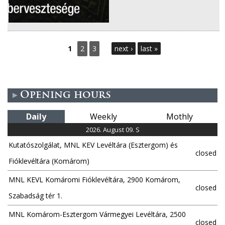
P
1
2
3
next ›
last »
a
g
Opening hours
e
Daily
Weekly
Mothly
s
2026. August 09. S
Kutatószolgálat, MNL KEV Levéltára (Esztergom) és
closed
Fióklevéltára (Komárom)
MNL KEVL Komáromi Fióklevéltára, 2900 Komárom,
closed
Szabadság tér 1.
MNL Komárom-Esztergom Vármegyei Levéltára, 2500
closed