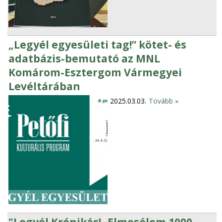
„Legyél egyesületi tag!” kötet- és
adatbázis-bemutató az MNL
Komárom-Esztergom Vármegyei
Levéltárában
2025.03.03.
Tovább »
"Legyél Krónikás! -Elmesélem 1000