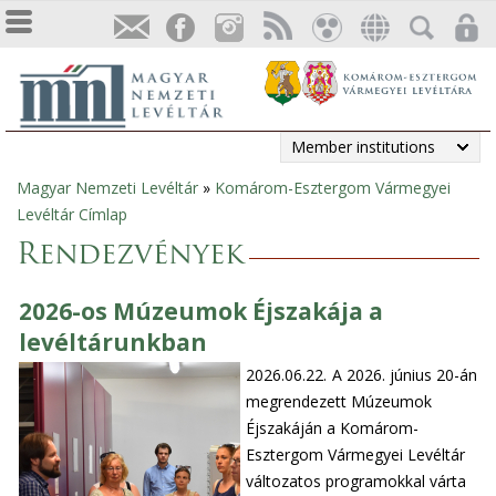
Member institutions
Magyar Nemzeti Levéltár
»
Komárom-Esztergom Vármegyei
You
Levéltár Címlap
are
Rendezvények
here
2026-os Múzeumok Éjszakája a
levéltárunkban
2026.06.22.
A 2026. június 20-án
megrendezett Múzeumok
Éjszakáján a Komárom-
Esztergom Vármegyei Levéltár
változatos programokkal várta