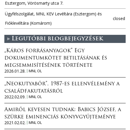
Esztergom, Vörösmarty utca 7.
Ügyfélszolgálat, MNL KEV Levéltára (Esztergom) és
closed
Fióklevéltára (Komárom)
Legutóbbi blogbejegyzések
„Káros forrásanyagok” Egy
dokumentumkötet betiltásának és
megsemmisítésének története
2026.01.28.
MNL OL
„Neokutyabőr”. 1987-es ellenvélemény a
családfakutatásról
2022.02.09.
MNL OL
Amiről kevesen tudnak: Babics József, a
szürke eminenciás könyvgyűjteménye
2021.02.02.
MNL OL