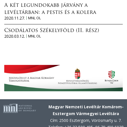
A két legundokabb járvány a
levéltárban: a pestis és a kolera
2020.11.27.
MNL OL
Csodálatos Székelyföld (II. rész)
2020.03.12.
MNL OL
Magyar Nemzeti Levéltár Komárom-
Esztergom Vármegyei Levéltára
Cím: 2500 Esztergom, Vörösmarty u. 7.