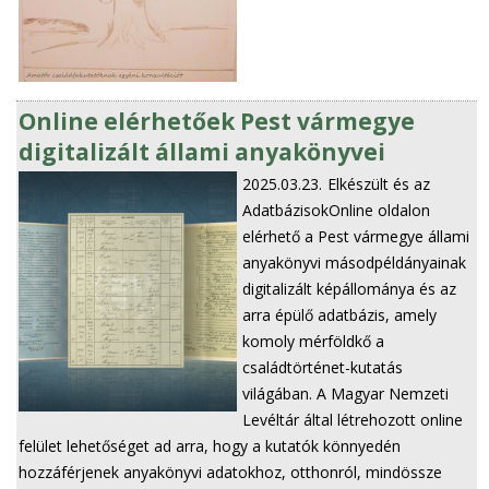
Online elérhetőek Pest vármegye
digitalizált állami anyakönyvei
2025.03.23.
Elkészült és az
AdatbázisokOnline oldalon
elérhető a Pest vármegye állami
anyakönyvi másodpéldányainak
digitalizált képállománya és az
arra épülő adatbázis, amely
komoly mérföldkő a
családtörténet-kutatás
világában. A Magyar Nemzeti
Levéltár által létrehozott online
felület lehetőséget ad arra, hogy a kutatók könnyedén
hozzáférjenek anyakönyvi adatokhoz, otthonról, mindössze