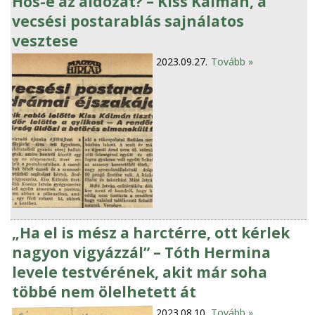
Hős-e az áldozat? – Kiss Kálmán, a
vecsési postarablás sajnálatos
vesztese
2023.09.27.
Tovább »
„Ha el is mész a harctérre, ott kérlek
nagyon vigyázzál” – Tóth Hermina
levele testvérének, akit már soha
többé nem ölelhetett át
2023.08.10.
Tovább »