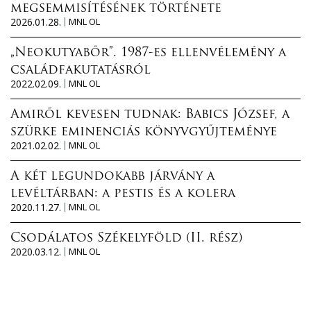
megsemmisítésének története
2026.01.28.
MNL OL
„Neokutyabőr”. 1987-es ellenvélemény a
családfakutatásról
2022.02.09.
MNL OL
Amiről kevesen tudnak: Babics József, a
szürke eminenciás könyvgyűjteménye
2021.02.02.
MNL OL
A két legundokabb járvány a
levéltárban: a pestis és a kolera
2020.11.27.
MNL OL
Csodálatos Székelyföld (II. rész)
2020.03.12.
MNL OL