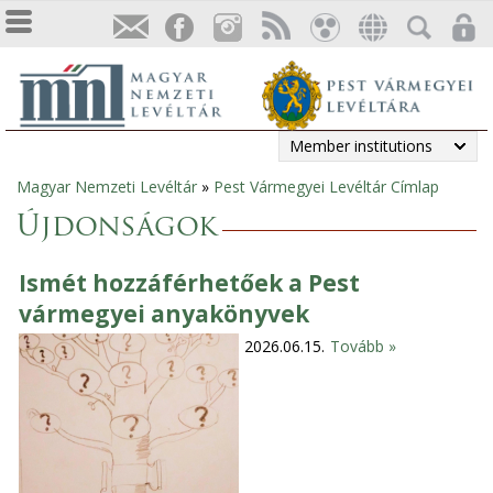
Member institutions
Magyar Nemzeti Levéltár
»
Pest Vármegyei Levéltár Címlap
You
Újdonságok
are
Ismét hozzáférhetőek a Pest
here
vármegyei anyakönyvek
2026.06.15.
Tovább »