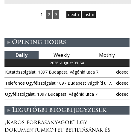
P
1
2
3
next ›
last »
a
g
Opening hours
e
Daily
Weekly
Mothly
s
2026. August 08. Sa
Kutatószolgálat, 1097 Budapest, Vágóhíd utca 7.
closed
Telefonos Ügyfélszolgálat 1097 Budapest Vágóhíd u. 7.
closed
Ügyfélszolgálat, 1097 Budapest, Vágóhíd utca 7.
closed
Legutóbbi blogbejegyzések
„Káros forrásanyagok” Egy
dokumentumkötet betiltásának és