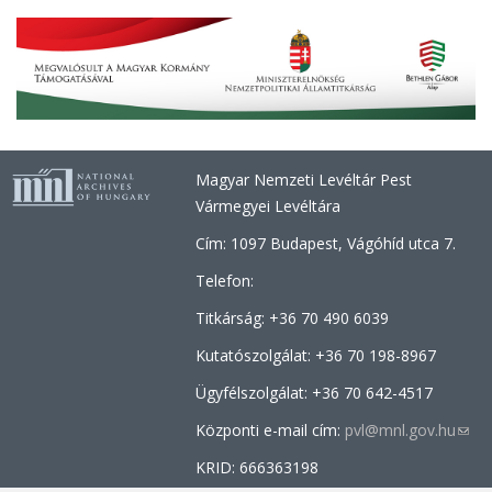
Magyar Nemzeti Levéltár Pest
Vármegyei Levéltára
Cím: 1097 Budapest, Vágóhíd utca 7.
Telefon:
Titkárság: +36 70 490 6039
Kutatószolgálat: +36
70 198-8967
Ügyfélszolgálat: +36 70
642-4517
Központi e-mail cím:
pvl@mnl.gov.hu
(link
send
KRID: 666363198
e-