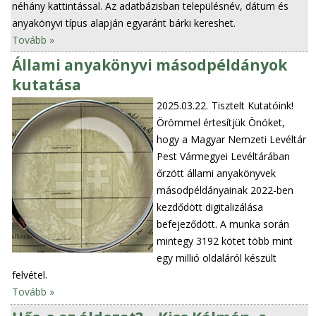
néhány kattintással. Az adatbázisban településnév, dátum és
anyakönyvi típus alapján egyaránt bárki kereshet.
Tovább »
Állami anyakönyvi másodpéldányok
kutatása
2025.03.22.
Tisztelt Kutatóink!
Örömmel értesítjük Önöket,
hogy a Magyar Nemzeti Levéltár
Pest Vármegyei Levéltárában
őrzött állami anyakönyvek
másodpéldányainak 2022-ben
kezdődött digitalizálása
befejeződött. A munka során
mintegy 3192 kötet több mint
egy millió oldaláról készült
felvétel.
Tovább »