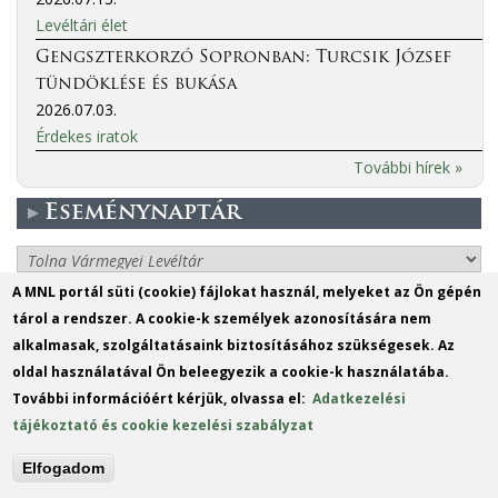
Levéltári élet
Gengszterkorzó Sopronban: Turcsik József
tündöklése és bukása
2026.07.03.
Érdekes iratok
További hírek »
Eseménynaptár
More events
A MNL portál süti (cookie) fájlokat használ, melyeket az Ön gépén
tárol a rendszer. A cookie-k személyek azonosítására nem
MO
DI
MI
DO
FR
SA
SO
alkalmasak, szolgáltatásaink biztosításához szükségesek. Az
1
2
oldal használatával Ön beleegyezik a cookie-k használatába.
További információért kérjük, olvassa el:
Adatkezelési
3
4
5
6
7
8
9
tájékoztató és cookie kezelési szabályzat
10
11
12
13
14
15
16
Elfogadom
17
18
19
20
21
22
23