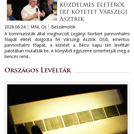
küzdelmes életéről
írt kötetet Várszegi
Asztrik
2026.06.24.
MNL OL
Beszámolók
A kommunisták által meghurcolt Legányi Norbert pannonhalmi
főapát életét dolgozta fel Várszegi Asztrik OSB, emeritus
pannonhalmi főapát, a kötetet a Bécsi kapu téri levéltári
palotában mutatták be. A könyvből egyszerre ismerhetjük meg a
bencés rend...
Országos Levéltár