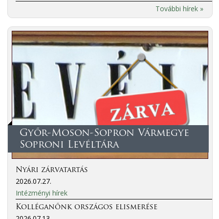
További hírek »
Győr-Moson-Sopron Vármegye
Soproni Levéltára
Nyári zárvatartás
2026.07.27.
Intézményi hírek
Kolléganőnk országos elismerése
2026.07.13.