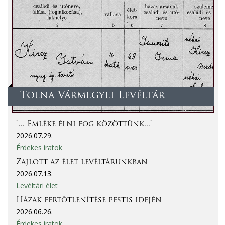
Tolna Vármegyei Levéltár
"... Emléke élni fog közöttünk..."
2026.07.29.
Érdekes iratok
Zajlott az élet levéltárunkban
2026.07.13.
Levéltári élet
Házak fertőtlenítése pestis idején
2026.06.26.
Érdekes iratok