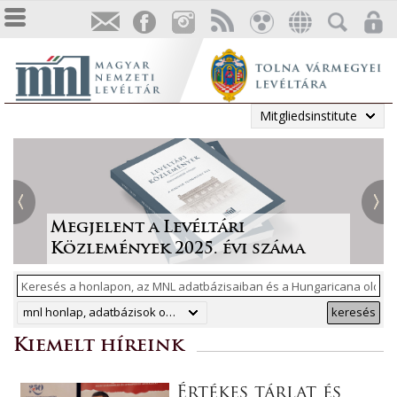
Mitgliedsinstitute
Tájékoztatás a Pest vármegyei
állami anyakönyvi
Irodalmi folyóiratok helyzete
Megjelent a Levéltári
„Lapidáris emlékek” a levéltári
másodpéldányok online
1986-ban
Közlemények 2025. évi száma
anyagban
ArchívNet 2026/2.
közzétételéről
mnl honlap, adatbázisok online, hungaricana
keresés
Kiemelt híreink
Értékes tárlat és