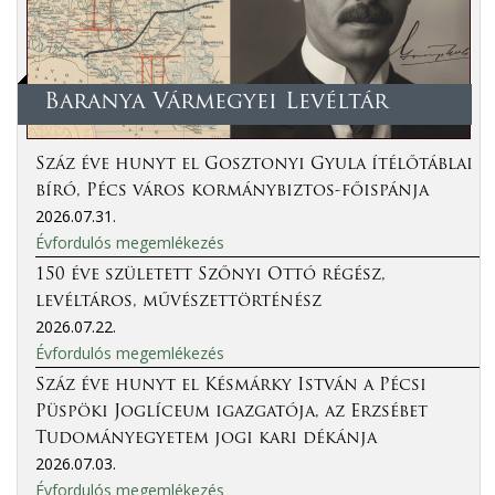
Baranya Vármegyei Levéltár
Száz éve hunyt el Gosztonyi Gyula ítélőtáblai
bíró, Pécs város kormánybiztos-főispánja
2026.07.31.
Évfordulós megemlékezés
150 éve született Szőnyi Ottó régész,
levéltáros, művészettörténész
2026.07.22.
Évfordulós megemlékezés
Száz éve hunyt el Késmárky István a Pécsi
Püspöki Joglíceum igazgatója, az Erzsébet
Tudományegyetem jogi kari dékánja
2026.07.03.
Évfordulós megemlékezés