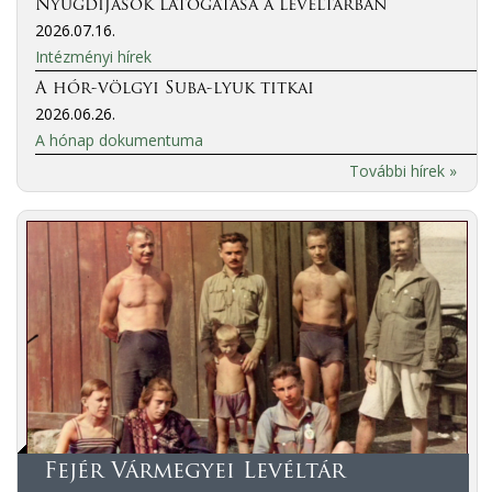
Nyugdíjasok látogatása a levéltárban
2026.07.16.
Intézményi hírek
A hór-völgyi Suba-lyuk titkai
2026.06.26.
A hónap dokumentuma
További hírek »
Fejér Vármegyei Levéltár