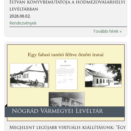
István könyvbemutatója a hódmezővásárhelyi
levéltárban
2026.06.02.
Rendezvények
További hírek »
Nógrád Vármegyei Levéltár
Megjelent legújabb virtuális kiállításunk: "Egy