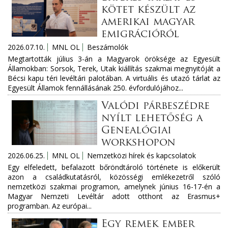
kötet készült az
amerikai magyar
emigrációról
2026.07.10.
MNL OL
Beszámolók
Megtartották július 3-án a Magyarok öröksége az Egyesült
Államokban: Sorsok, Terek, Utak kiállítás szakmai megnyitóját a
Bécsi kapu téri levéltári palotában. A virtuális és utazó tárlat az
Egyesült Államok fennállásának 250. évfordulójához...
Valódi párbeszédre
nyílt lehetőség a
Genealógiai
workshopon
2026.06.25.
MNL OL
Nemzetközi hírek és kapcsolatok
Egy elfeledett, befalazott bőröndtároló története is előkerült
azon a családkutatásról, közösségi emlékezetről szóló
nemzetközi szakmai programon, amelynek június 16-17-én a
Magyar Nemzeti Levéltár adott otthont az Erasmus+
programban. Az európai...
Egy remek ember