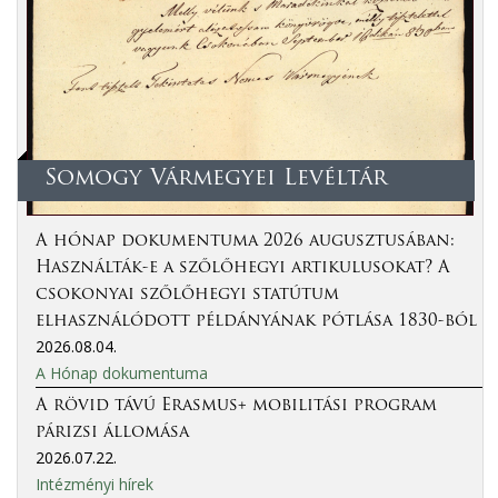
Somogy Vármegyei Levéltár
A hónap dokumentuma 2026 augusztusában:
Használták-e a szőlőhegyi artikulusokat? A
csokonyai szőlőhegyi statútum
elhasználódott példányának pótlása 1830-ból
2026.08.04.
A Hónap dokumentuma
A rövid távú Erasmus+ mobilitási program
párizsi állomása
2026.07.22.
Intézményi hírek