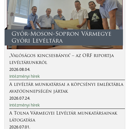
Győr-Moson-Sopron Vármegye
Győri Levéltára
„Valóságos kincsesbánya” – az ORF riportja
levéltárunkról
2026.08.04.
Intézményi hírek
A levéltár munkatársai a köpcsényi emléktábla
avatóünnepségén jártak
2026.07.24.
Intézményi hírek
A Tolna Vármegyei Levéltár munkatársainak
látogatása
2026.07.01.