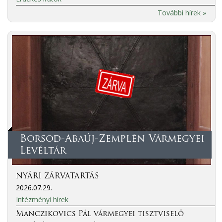
További hírek »
Borsod-Abaúj-Zemplén Vármegyei
Levéltár
NYÁRI ZÁRVATARTÁS
2026.07.29.
Intézményi hírek
Manczikovics Pál vármegyei tisztviselő