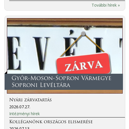
További hírek »
Győr-Moson-Sopron Vármegye
Soproni Levéltára
Nyári zárvatartás
2026.07.27.
Intézményi hírek
Kolléganőnk országos elismerése
2026.07.13.