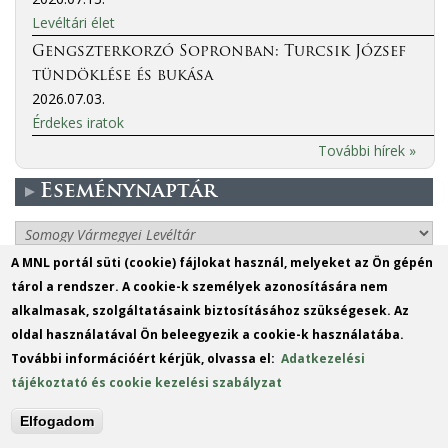
Levéltári élet
Gengszterkorzó Sopronban: Turcsik József
tündöklése és bukása
2026.07.03.
Érdekes iratok
További hírek »
Eseménynaptár
More events
A MNL portál süti (cookie) fájlokat használ, melyeket az Ön gépén
tárol a rendszer. A cookie-k személyek azonosítására nem
MO
DI
MI
DO
FR
SA
SO
alkalmasak, szolgáltatásaink biztosításához szükségesek. Az
1
2
oldal használatával Ön beleegyezik a cookie-k használatába.
További információért kérjük, olvassa el:
Adatkezelési
3
4
5
6
7
8
9
tájékoztató és cookie kezelési szabályzat
10
11
12
13
14
15
16
Elfogadom
17
18
19
20
21
22
23