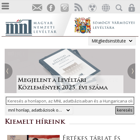
Mitgliedsinstitute
Tájékoztatás a Pest vármegyei
állami anyakönyvi
Irodalmi folyóiratok helyzete
Megjelent a Levéltári
„Lapidáris emlékek” a levéltári
másodpéldányok online
1986-ban
Közlemények 2025. évi száma
anyagban
ArchívNet 2026/2.
közzétételéről
mnl honlap, adatbázisok online, hungaricana
keresés
Kiemelt híreink
Értékes tárlat és