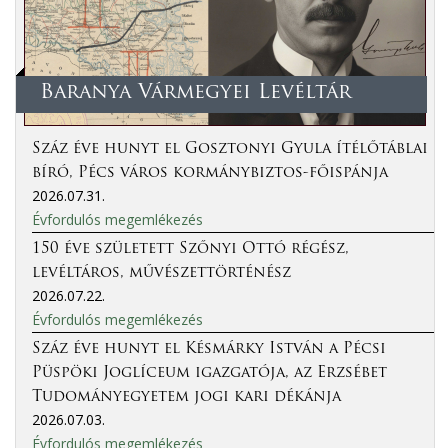
Baranya Vármegyei Levéltár
Száz éve hunyt el Gosztonyi Gyula ítélőtáblai
bíró, Pécs város kormánybiztos-főispánja
2026.07.31.
Évfordulós megemlékezés
150 éve született Szőnyi Ottó régész,
levéltáros, művészettörténész
2026.07.22.
Évfordulós megemlékezés
Száz éve hunyt el Késmárky István a Pécsi
Püspöki Joglíceum igazgatója, az Erzsébet
Tudományegyetem jogi kari dékánja
2026.07.03.
Évfordulós megemlékezés