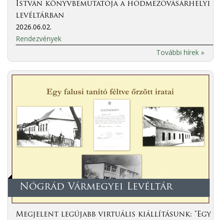
István könyvbemutatója a hódmezővásárhelyi
levéltárban
2026.06.02.
Rendezvények
További hírek »
Nógrád Vármegyei Levéltár
Megjelent legújabb virtuális kiállításunk: "Egy