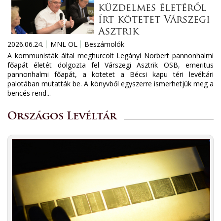
küzdelmes életéről
írt kötetet Várszegi
Asztrik
2026.06.24.
MNL OL
Beszámolók
A kommunisták által meghurcolt Legányi Norbert pannonhalmi
főapát életét dolgozta fel Várszegi Asztrik OSB, emeritus
pannonhalmi főapát, a kötetet a Bécsi kapu téri levéltári
palotában mutatták be. A könyvből egyszerre ismerhetjük meg a
bencés rend...
Országos Levéltár