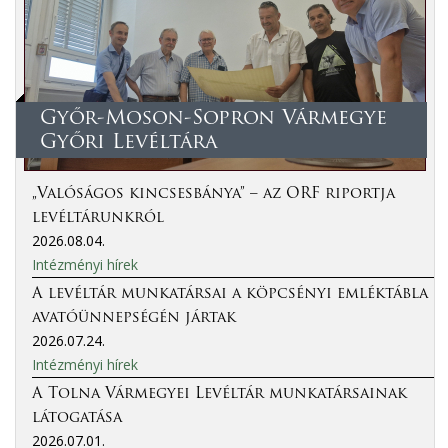
Győr-Moson-Sopron Vármegye
Győri Levéltára
„Valóságos kincsesbánya” – az ORF riportja
levéltárunkról
2026.08.04.
Intézményi hírek
A levéltár munkatársai a köpcsényi emléktábla
avatóünnepségén jártak
2026.07.24.
Intézményi hírek
A Tolna Vármegyei Levéltár munkatársainak
látogatása
2026.07.01.