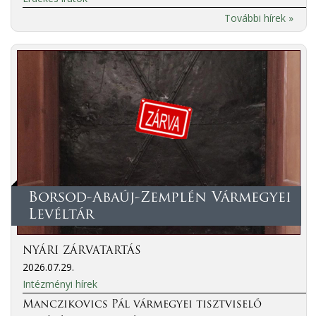
További hírek »
Borsod-Abaúj-Zemplén Vármegyei
Levéltár
NYÁRI ZÁRVATARTÁS
2026.07.29.
Intézményi hírek
Manczikovics Pál vármegyei tisztviselő