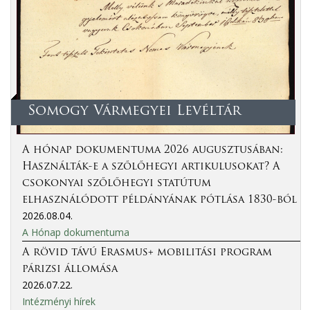
Somogy Vármegyei Levéltár
A hónap dokumentuma 2026 augusztusában:
Használták-e a szőlőhegyi artikulusokat? A
csokonyai szőlőhegyi statútum
elhasználódott példányának pótlása 1830-ból
2026.08.04.
A Hónap dokumentuma
A rövid távú Erasmus+ mobilitási program
párizsi állomása
2026.07.22.
Intézményi hírek