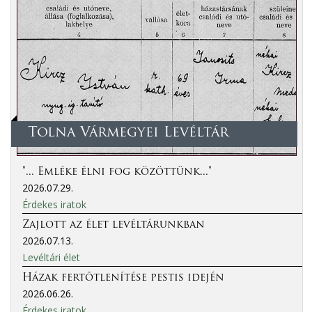
Tolna Vármegyei Levéltár
"... Emléke élni fog közöttünk..."
2026.07.29.
Érdekes iratok
Zajlott az élet levéltárunkban
2026.07.13.
Levéltári élet
Házak fertőtlenítése pestis idején
2026.06.26.
Érdekes iratok