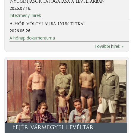
Nyugdíjasok látogatása a levéltárban
2026.07.16.
Intézményi hírek
A hór-völgyi Suba-lyuk titkai
2026.06.26.
A hónap dokumentuma
További hírek »
Fejér Vármegyei Levéltár