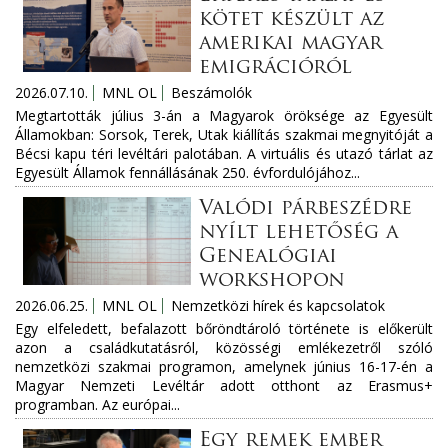
kötet készült az
amerikai magyar
emigrációról
2026.07.10.
MNL OL
Beszámolók
Megtartották július 3-án a Magyarok öröksége az Egyesült
Államokban: Sorsok, Terek, Utak kiállítás szakmai megnyitóját a
Bécsi kapu téri levéltári palotában. A virtuális és utazó tárlat az
Egyesült Államok fennállásának 250. évfordulójához...
Valódi párbeszédre
nyílt lehetőség a
Genealógiai
workshopon
2026.06.25.
MNL OL
Nemzetközi hírek és kapcsolatok
Egy elfeledett, befalazott bőröndtároló története is előkerült
azon a családkutatásról, közösségi emlékezetről szóló
nemzetközi szakmai programon, amelynek június 16-17-én a
Magyar Nemzeti Levéltár adott otthont az Erasmus+
programban. Az európai...
Egy remek ember