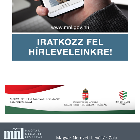
Magyar Nemzeti Levéltár Zala