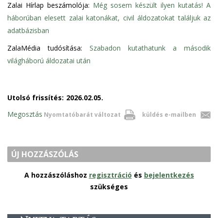
Zalai Hírlap beszámolója:
Még sosem készült ilyen kutatás! A
háborúban elesett zalai katonákat, civil áldozatokat találjuk az
adatbázisban
ZalaMédia tudósítása:
Szabadon kutathatunk a második
világháború áldozatai után
Utolsó frissítés:
2026.02.05.
Megosztás
Nyomtatóbarát változat
küldés e-mailben
ÚJ HOZZÁSZÓLÁS
A hozzászóláshoz
regisztráció
és
bejelentkezés
szükséges