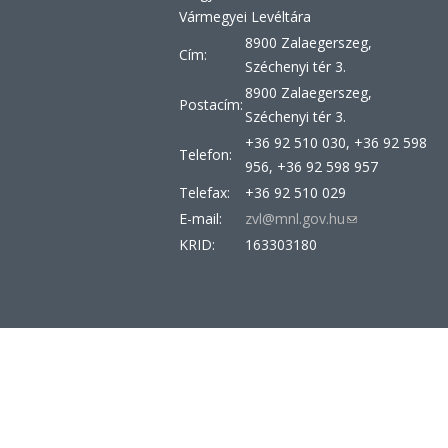
Vármegyei Levéltára
8900 Zalaegerszeg,
Cím:
Széchenyi tér 3.
8900 Zalaegerszeg,
Postacím:
Széchenyi tér 3.
+36 92 510 030, +36 92 598
Telefon:
956, +36 92 598 957
Telefax:
+36 92 510 029
E-mail:
zvl@mnl.gov.hu
(link
sends
KRID:
163303180
e-
mail)