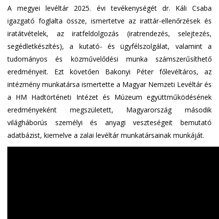
A megyei levéltár 2025. évi tevékenységét dr. Káli Csaba
igazgató foglalta össze, ismertetve az irattár-ellenőrzések és
iratátvételek, az iratfeldolgozás (iratrendezés, selejtezés,
segédletkészítés), a kutató- és ügyfélszolgálat, valamint a
tudományos és közművelődési munka számszerűsíthető
eredményeit. Ezt követően Bakonyi Péter főlevéltáros, az
intézmény munkatársa ismertette a Magyar Nemzeti Levéltár és
a HM Hadtörténeti Intézet és Múzeum együttműködésének
eredményeként megszületett, Magyarország második
világháborús személyi és anyagi veszteségeit bemutató
adatbázist, kiemelve a zalai levéltár munkatársainak munkáját.