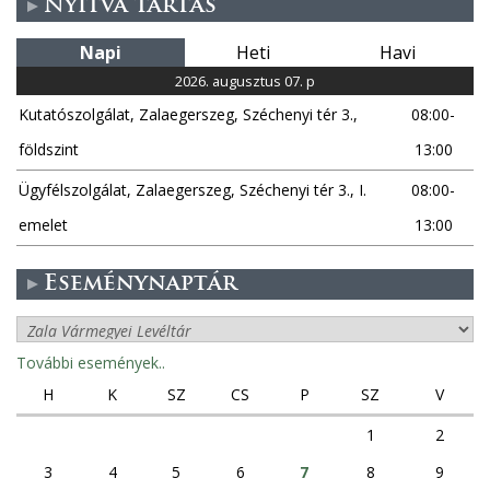
Nyitva tartás
Napi
Heti
Havi
2026. augusztus 07. p
Kutatószolgálat, Zalaegerszeg, Széchenyi tér 3.,
08:00-
földszint
13:00
Ügyfélszolgálat, Zalaegerszeg, Széchenyi tér 3., I.
08:00-
emelet
13:00
Eseménynaptár
További események..
H
K
SZ
CS
P
SZ
V
1
2
3
4
5
6
7
8
9