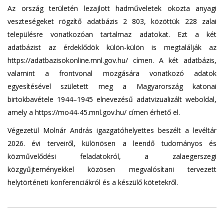
Az ország területén lezajlott hadműveletek okozta anyagi
veszteségeket rögzítő adatbázis 2 803, közöttük 228 zalai
településre vonatkozóan tartalmaz adatokat. Ezt a két
adatbázist az érdeklődök külön-külön is megtalálják az
https://adatbazisokonline.mnl.gov.hu/ címen. A két adatbázis,
valamint a frontvonal mozgására vonatkozó adatok
egyesítésével született meg a Magyarország katonai
birtokbavétele 1944–1945 elnevezésű adatvizualizált weboldal,
amely a https://mo44-45.mnl.gov.hu/ címen érhető el.
Végezetül Molnár András igazgatóhelyettes beszélt a levéltár
2026. évi terveiről, különösen a leendő tudományos és
közművelődési feladatokról, a zalaegerszegi
közgyűjteményekkel közösen megvalósítani tervezett
helytörténeti konferenciákról és a készülő kötetekről.