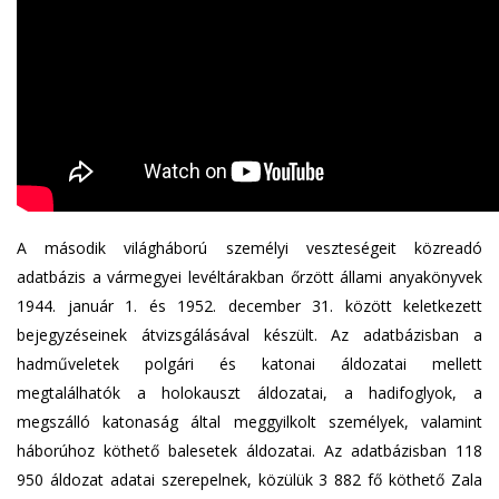
A második világháború személyi veszteségeit közreadó
adatbázis a vármegyei levéltárakban őrzött állami anyakönyvek
1944. január 1. és 1952. december 31. között keletkezett
bejegyzéseinek átvizsgálásával készült. Az adatbázisban a
hadműveletek polgári és katonai áldozatai mellett
megtalálhatók a holokauszt áldozatai, a hadifoglyok, a
megszálló katonaság által meggyilkolt személyek, valamint
háborúhoz köthető balesetek áldozatai. Az adatbázisban 118
950 áldozat adatai szerepelnek, közülük 3 882 fő köthető Zala