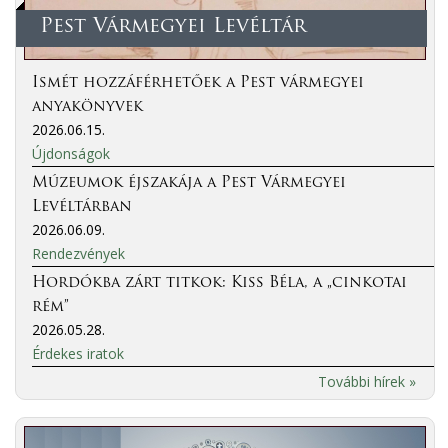
Pest Vármegyei Levéltár
Ismét hozzáférhetőek a Pest vármegyei
anyakönyvek
2026.06.15.
Újdonságok
Múzeumok éjszakája a Pest Vármegyei
Levéltárban
2026.06.09.
Rendezvények
Hordókba zárt titkok: Kiss Béla, a „cinkotai
rém”
2026.05.28.
Érdekes iratok
További hírek »