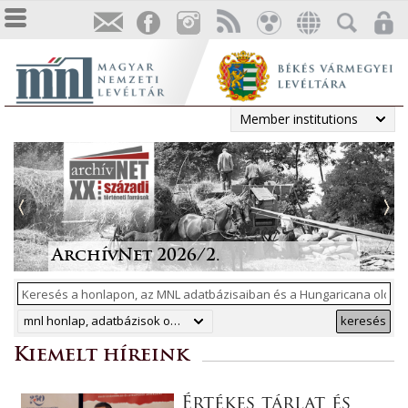
Member institutions
Tájékoztatás a Pest vármegyei
állami anyakönyvi
Irodalmi folyóiratok helyzete
Megjelent a Levéltári
„Lapidáris emlékek” a levéltári
másodpéldányok online
1986-ban
Közlemények 2025. évi száma
anyagban
ArchívNet 2026/2.
közzétételéről
mnl honlap, adatbázisok online, hungaricana
keresés
Kiemelt híreink
Értékes tárlat és