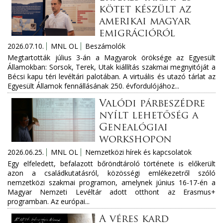
kötet készült az
amerikai magyar
emigrációról
2026.07.10.
MNL OL
Beszámolók
Megtartották július 3-án a Magyarok öröksége az Egyesült
Államokban: Sorsok, Terek, Utak kiállítás szakmai megnyitóját a
Bécsi kapu téri levéltári palotában. A virtuális és utazó tárlat az
Egyesült Államok fennállásának 250. évfordulójához...
Valódi párbeszédre
nyílt lehetőség a
Genealógiai
workshopon
2026.06.25.
MNL OL
Nemzetközi hírek és kapcsolatok
Egy elfeledett, befalazott bőröndtároló története is előkerült
azon a családkutatásról, közösségi emlékezetről szóló
nemzetközi szakmai programon, amelynek június 16-17-én a
Magyar Nemzeti Levéltár adott otthont az Erasmus+
programban. Az európai...
A véres kard