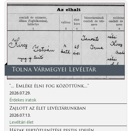
Tolna Vármegyei Levéltár
"... Emléke élni fog közöttünk..."
2026.07.29.
Érdekes iratok
Zajlott az élet levéltárunkban
2026.07.13.
Levéltári élet
Házak fertőtlenítése pestis idején