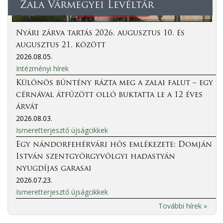
Zala Vármegyei Levéltár
Nyári zárva tartás 2026. augusztus 10. és
augusztus 21. között
2026.08.05.
Intézményi hírek
Különös bűntény rázta meg a zalai falut – egy
cérnával átfűzött olló buktatta le a 12 éves
árvát
2026.08.03.
Ismeretterjesztő újságcikkek
Egy nándorfehérvári hős emlékezete: Domján
István szentgyörgyvölgyi hadastyán
nyugdíjas garasai
2026.07.23.
Ismeretterjesztő újságcikkek
További hírek »