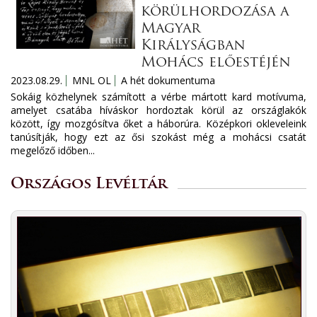
körülhordozása a
Magyar
Királyságban
Mohács előestéjén
2023.08.29.
MNL OL
A hét dokumentuma
Sokáig közhelynek számított a vérbe mártott kard motívuma,
amelyet csatába híváskor hordoztak körül az országlakók
között, így mozgósítva őket a háborúra. Középkori okleveleink
tanúsítják, hogy ezt az ősi szokást még a mohácsi csatát
megelőző időben...
Országos Levéltár