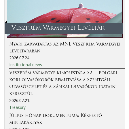
Veszprém Vármegyei Levéltár
Nyári zárvatartás az MNL Veszprém Vármegyei
Levéltárában
2026.07.24.
Institutional news
Veszprém vármegye kincsestára 52. – Polgári
kori olvasókörök bemutatása a Szentgáli
Olvasóegylet és a Zánkai Olvasókör iratain
keresztül
2026.07.21.
Treasury
Július hónap dokumentuma: Kékfestő
mintakártyák