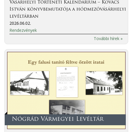
Vásárhelyi Történeti Kalendárium – Kovács
István könyvbemutatója a hódmezővásárhelyi
levéltárban
2026.06.02.
Rendezvények
További hírek »
Nógrád Vármegyei Levéltár