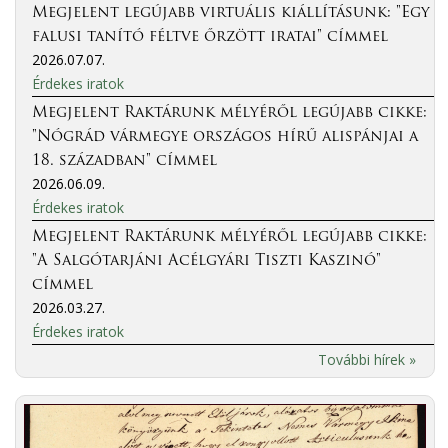
Megjelent legújabb virtuális kiállításunk: "Egy
falusi tanító féltve őrzött iratai" címmel
2026.07.07.
Érdekes iratok
Megjelent Raktárunk mélyéről legújabb cikke:
"Nógrád vármegye országos hírű alispánjai a
18. században" címmel
2026.06.09.
Érdekes iratok
Megjelent Raktárunk mélyéről legújabb cikke:
"A Salgótarjáni Acélgyári Tiszti Kaszinó"
címmel
2026.03.27.
Érdekes iratok
További hírek »