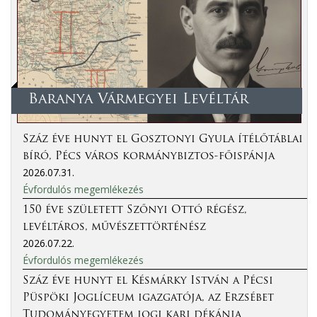
Baranya Vármegyei Levéltár
Száz éve hunyt el Gosztonyi Gyula ítélőtáblai
bíró, Pécs város kormánybiztos-főispánja
2026.07.31.
Évfordulós megemlékezés
150 éve született Szőnyi Ottó régész,
levéltáros, művészettörténész
2026.07.22.
Évfordulós megemlékezés
Száz éve hunyt el Késmárky István a Pécsi
Püspöki Joglíceum igazgatója, az Erzsébet
Tudományegyetem jogi kari dékánja