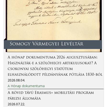
Somogy Vármegyei Levéltár
A hónap dokumentuma 2026 augusztusában:
Használták-e a szőlőhegyi artikulusokat? A
csokonyai szőlőhegyi statútum
elhasználódott példányának pótlása 1830-ból
2026.08.04.
A Hónap dokumentuma
A rövid távú Erasmus+ mobilitási program
párizsi állomása
2026.07.22.