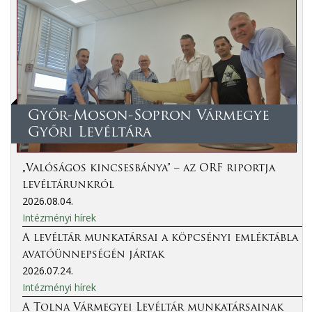
Győr-Moson-Sopron Vármegye
Győri Levéltára
„Valóságos kincsesbánya” – az ORF riportja
levéltárunkról
2026.08.04.
Intézményi hírek
A levéltár munkatársai a köpcsényi emléktábla
avatóünnepségén jártak
2026.07.24.
Intézményi hírek
A Tolna Vármegyei Levéltár munkatársainak