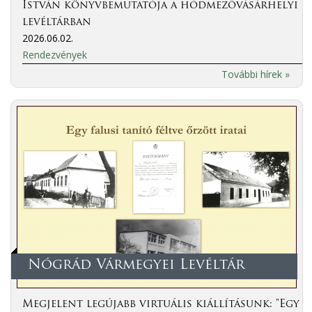
István könyvbemutatója a hódmezővásárhelyi
levéltárban
2026.06.02.
Rendezvények
További hírek »
Nógrád Vármegyei Levéltár
Megjelent legújabb virtuális kiállításunk: "Egy