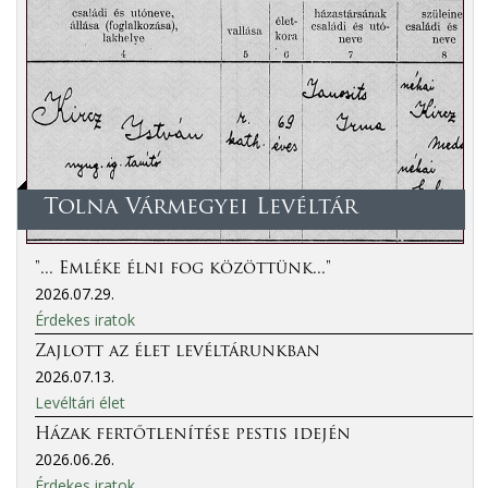
Tolna Vármegyei Levéltár
"... Emléke élni fog közöttünk..."
2026.07.29.
Érdekes iratok
Zajlott az élet levéltárunkban
2026.07.13.
Levéltári élet
Házak fertőtlenítése pestis idején
2026.06.26.
Érdekes iratok