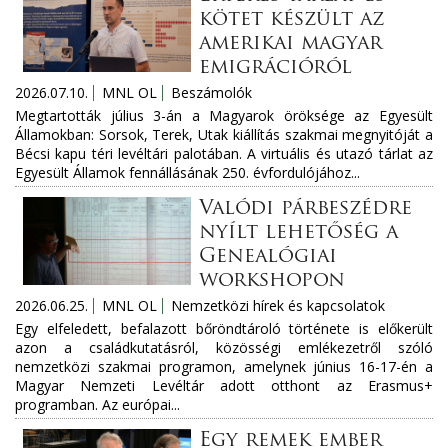
kötet készült az
amerikai magyar
emigrációról
2026.07.10.
MNL OL
Beszámolók
Megtartották július 3-án a Magyarok öröksége az Egyesült
Államokban: Sorsok, Terek, Utak kiállítás szakmai megnyitóját a
Bécsi kapu téri levéltári palotában. A virtuális és utazó tárlat az
Egyesült Államok fennállásának 250. évfordulójához...
Valódi párbeszédre
nyílt lehetőség a
Genealógiai
workshopon
2026.06.25.
MNL OL
Nemzetközi hírek és kapcsolatok
Egy elfeledett, befalazott bőröndtároló története is előkerült
azon a családkutatásról, közösségi emlékezetről szóló
nemzetközi szakmai programon, amelynek június 16-17-én a
Magyar Nemzeti Levéltár adott otthont az Erasmus+
programban. Az európai...
Egy remek ember