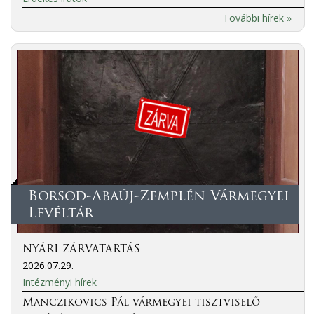
További hírek »
Borsod-Abaúj-Zemplén Vármegyei
Levéltár
NYÁRI ZÁRVATARTÁS
2026.07.29.
Intézményi hírek
Manczikovics Pál vármegyei tisztviselő