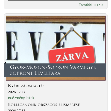
További hírek »
Győr-Moson-Sopron Vármegye
Soproni Levéltára
Nyári zárvatartás
2026.07.27.
Intézményi hírek
Kolléganőnk országos elismerése
2026.07.13.