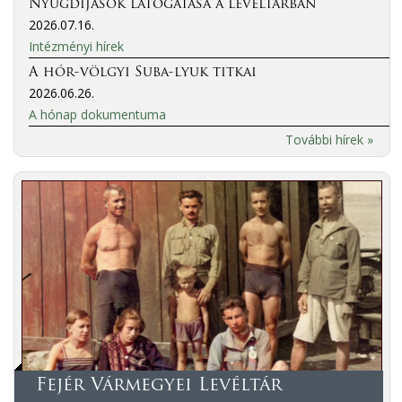
Nyugdíjasok látogatása a levéltárban
2026.07.16.
Intézményi hírek
A hór-völgyi Suba-lyuk titkai
2026.06.26.
A hónap dokumentuma
További hírek »
Fejér Vármegyei Levéltár