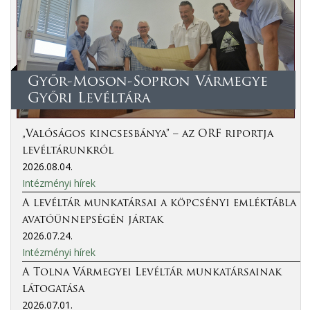
Győr-Moson-Sopron Vármegye
Győri Levéltára
„Valóságos kincsesbánya” – az ORF riportja
levéltárunkról
2026.08.04.
Intézményi hírek
A levéltár munkatársai a köpcsényi emléktábla
avatóünnepségén jártak
2026.07.24.
Intézményi hírek
A Tolna Vármegyei Levéltár munkatársainak
látogatása
2026.07.01.