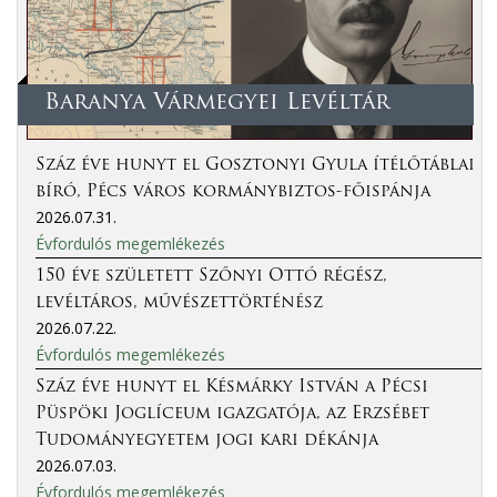
Baranya Vármegyei Levéltár
Száz éve hunyt el Gosztonyi Gyula ítélőtáblai
bíró, Pécs város kormánybiztos-főispánja
2026.07.31.
Évfordulós megemlékezés
150 éve született Szőnyi Ottó régész,
levéltáros, művészettörténész
2026.07.22.
Évfordulós megemlékezés
Száz éve hunyt el Késmárky István a Pécsi
Püspöki Joglíceum igazgatója, az Erzsébet
Tudományegyetem jogi kari dékánja
2026.07.03.
Évfordulós megemlékezés