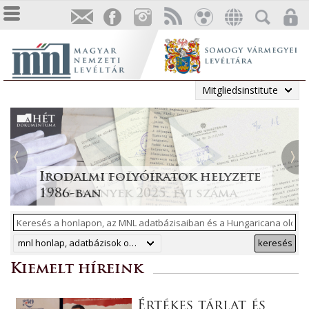
Mitgliedsinstitute
Tájékoztatás a Pest vármegyei
állami anyakönyvi
Irodalmi folyóiratok helyzete
Megjelent a Levéltári
„Lapidáris emlékek” a levéltári
másodpéldányok online
1986-ban
Közlemények 2025. évi száma
anyagban
ArchívNet 2026/2.
közzétételéről
mnl honlap, adatbázisok online, hungaricana
keresés
Kiemelt híreink
Értékes tárlat és