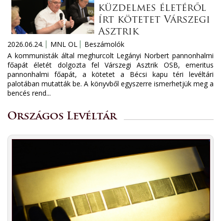
küzdelmes életéről
írt kötetet Várszegi
Asztrik
2026.06.24.
MNL OL
Beszámolók
A kommunisták által meghurcolt Legányi Norbert pannonhalmi
főapát életét dolgozta fel Várszegi Asztrik OSB, emeritus
pannonhalmi főapát, a kötetet a Bécsi kapu téri levéltári
palotában mutatták be. A könyvből egyszerre ismerhetjük meg a
bencés rend...
Országos Levéltár