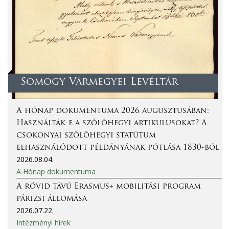
Somogy Vármegyei Levéltár
A hónap dokumentuma 2026 augusztusában:
Használták-e a szőlőhegyi artikulusokat? A
csokonyai szőlőhegyi statútum
elhasználódott példányának pótlása 1830-ból
2026.08.04.
A Hónap dokumentuma
A rövid távú Erasmus+ mobilitási program
párizsi állomása
2026.07.22.
Intézményi hírek