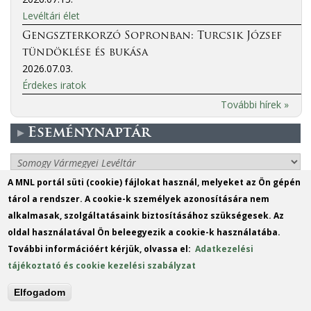
Levéltári élet
Gengszterkorzó Sopronban: Turcsik József
tündöklése és bukása
2026.07.03.
Érdekes iratok
További hírek »
Eseménynaptár
More events
A MNL portál süti (cookie) fájlokat használ, melyeket az Ön gépén
tárol a rendszer. A cookie-k személyek azonosítására nem
MO
DI
MI
DO
FR
SA
SO
alkalmasak, szolgáltatásaink biztosításához szükségesek. Az
1
2
oldal használatával Ön beleegyezik a cookie-k használatába.
További információért kérjük, olvassa el:
Adatkezelési
3
4
5
6
7
8
9
tájékoztató és cookie kezelési szabályzat
10
11
12
13
14
15
16
Elfogadom
17
18
19
20
21
22
23