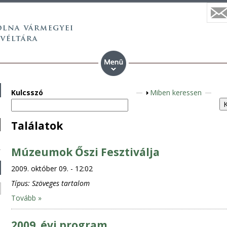
Kulcsszó
M
Miben keressen
e
g
Találatok
j
e
Múzeumok Őszi Fesztiválja
l
e
2009. október 09. - 12:02
n
Típus:
Szöveges tartalom
í
Tovább »
t
é
2009. évi program
s