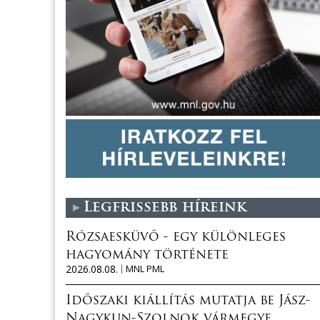
Legfrissebb híreink
Rózsaesküvő - egy különleges
hagyomány története
2026.08.08.
MNL PML
Időszaki kiállítás mutatja be Jász-
Nagykun-Szolnok vármegye