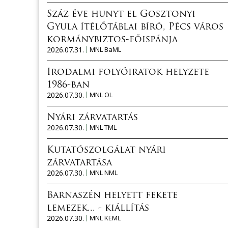
Száz éve hunyt el Gosztonyi
Gyula ítélőtáblai bíró, Pécs város
kormánybiztos-főispánja
2026.07.31.
MNL BaML
Irodalmi folyóiratok helyzete
1986-ban
2026.07.30.
MNL OL
Nyári zárvatartás
2026.07.30.
MNL TML
Kutatószolgálat nyári
zárvatartása
2026.07.30.
MNL NML
Barnaszén helyett fekete
lemezek... - kiállítás
2026.07.30.
MNL KEML