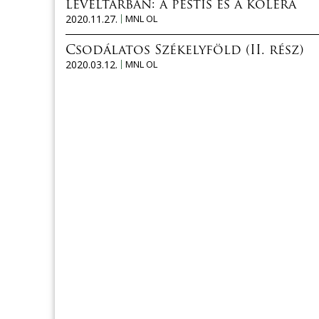
levéltárban: a pestis és a kolera
2020.11.27.
MNL OL
Csodálatos Székelyföld (II. rész)
2020.03.12.
MNL OL