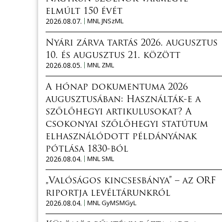
elmúlt 150 évét
2026.08.07.
MNL JNSzML
Nyári zárva tartás 2026. augusztus
10. és augusztus 21. között
2026.08.05.
MNL ZML
A hónap dokumentuma 2026
augusztusában: Használták-e a
szőlőhegyi artikulusokat? A
csokonyai szőlőhegyi statútum
elhasználódott példányának
pótlása 1830-ból
2026.08.04.
MNL SML
„Valóságos kincsesbánya” – az ORF
riportja levéltárunkról
2026.08.04.
MNL GyMSMGyL