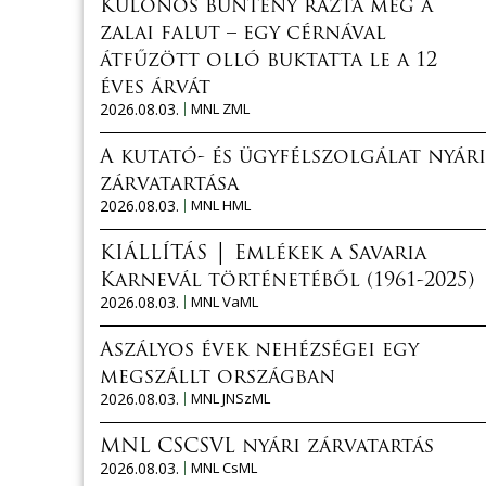
Különös bűntény rázta meg a
zalai falut – egy cérnával
átfűzött olló buktatta le a 12
éves árvát
2026.08.03.
MNL ZML
A kutató- és ügyfélszolgálat nyári
zárvatartása
2026.08.03.
MNL HML
KIÁLLÍTÁS │ Emlékek a Savaria
Karnevál történetéből (1961-2025)
2026.08.03.
MNL VaML
Aszályos évek nehézségei egy
megszállt országban
2026.08.03.
MNL JNSzML
MNL CSCSVL nyári zárvatartás
2026.08.03.
MNL CsML