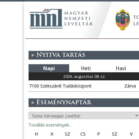
Nyitva tartás
Napi
Heti
Havi
2026. augusztus 08. sz
7100 Szekszárdi Tudásközpont
Zárva
Eseménynaptár
További események..
H
K
SZ
CS
P
SZ
V