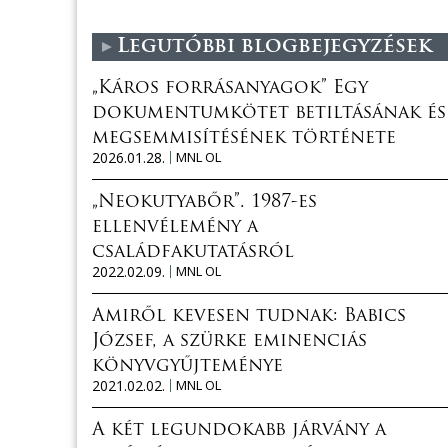
Legutóbbi blogbejegyzések
„Káros forrásanyagok” Egy
dokumentumkötet betiltásának és
megsemmisítésének története
2026.01.28.
MNL OL
„Neokutyabőr”. 1987-es
ellenvélemény a
családfakutatásról
2022.02.09.
MNL OL
Amiről kevesen tudnak: Babics
József, a szürke eminenciás
könyvgyűjteménye
2021.02.02.
MNL OL
A két legundokabb járvány a