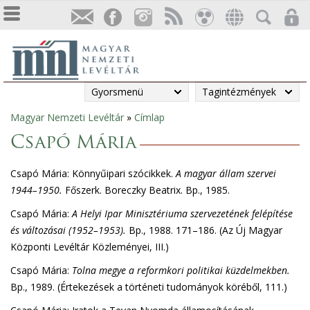
Gyorsmenü
Tagintézmények
Magyar Nemzeti Levéltár
»
Címlap
Jelenlegi
Csapó Mária
hely
Csapó Mária: Könnyűipari szócikkek.
A magyar állam szervei
1944–1950.
Főszerk. Boreczky Beatrix. Bp., 1985.
Csapó Mária:
A Helyi Ipar Minisztériuma szervezetének felépítése
és változásai (1952–1953).
Bp., 1988. 171–186. (Az Új Magyar
Központi Levéltár Közleményei, III.)
Csapó Mária:
Tolna megye a reformkori politikai küzdelmekben
.
Bp., 1989. (Értekezések a történeti tudományok köréből, 111.)