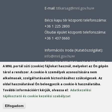
E-mail:
titkarsag@mnl.gov.hu
(link
sends
Bécsi kapu tér központi telefonszáma:
e-
+36 1 225 2800
mail)
Óbudai épület központi telefonszáma:
+36 1 437 0660
Információs Iroda (Kutatószolgálat):
info@mnl.gov.hu
(link
Tel.: +36 1 225 2843, +36 1 225 2844
sends
A MNL portál süti (cookie) fájlokat használ, melyeket az Ön gépén
Postacím: 1014 Budapest, Bécsi kapu
e-
tárol a rendszer. A cookie-k személyek azonosítására nem
tér 2-4.
mail)
alkalmasak, szolgáltatásaink biztosításához szükségesek. Az
Felnőttképzési nyilvántartási szám:
oldal használatával Ön beleegyezik a cookie-k használatába.
B/2020/002162
További információért kérjük, olvassa el:
Adatkezelési
Engedélyszám: E/2020/000419
tájékoztató és cookie kezelési szabályzat
Akadálymentesítési nyilatkozat
Elfogadom