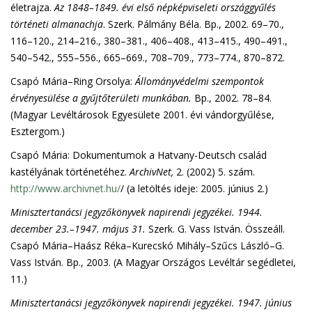
életrajza.
Az 1848–1849. évi első népképviseleti országgyűlés
történeti almanachja
. Szerk. Pálmány Béla. Bp., 2002. 69–70.,
116–120., 214–216., 380–381., 406–408., 413–415., 490–491.,
540–542., 555–556., 665–669., 708–709., 773–774., 870–872.
Csapó Mária–Ring Orsolya:
Állományvédelmi szempontok
érvényesülése a gyűjtőterületi munkában.
Bp., 2002. 78–84.
(Magyar Levéltárosok Egyesülete 2001. évi vándorgyűlése,
Esztergom.)
Csapó Mária: Dokumentumok a Hatvany-Deutsch család
kastélyának történetéhez.
ArchivNet,
2. (2002) 5. szám.
http://www.archivnet.hu/
/ (a letöltés ideje: 2005. június 2.)
Minisztertanácsi jegyzőkönyvek napirendi jegyzékei. 1944.
december 23.–1947. május 31.
Szerk. G. Vass István. Összeáll.
Csapó Mária–Haász Réka–Kurecskó Mihály–Szűcs László–G.
Vass István. Bp., 2003. (A Magyar Országos Levéltár segédletei,
11.)
Minisztertanácsi jegyzőkönyvek napirendi jegyzékei. 1947. június