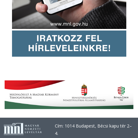
Cím: 1014 Budapest, Bécsi kapu tér 2–
4.