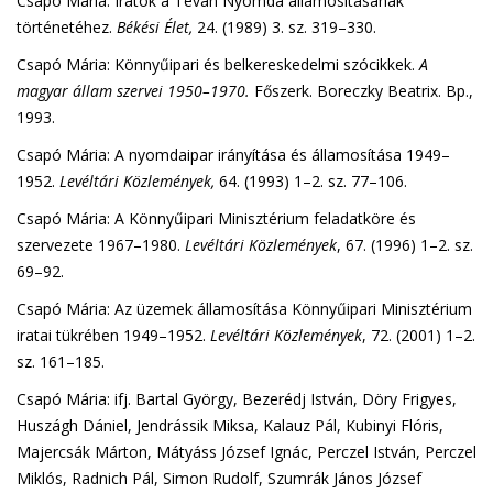
Csapó Mária: Iratok a Tevan Nyomda államosításának
történetéhez.
Békési Élet,
24. (1989) 3. sz. 319–330.
Csapó Mária: Könnyűipari és belkereskedelmi szócikkek.
A
magyar állam szervei 1950–1970.
Főszerk. Boreczky Beatrix. Bp.,
1993.
Csapó Mária: A nyomdaipar irányítása és államosítása 1949–
1952.
Levéltári Közlemények,
64. (1993) 1–2. sz. 77–106.
Csapó Mária: A Könnyűipari Minisztérium feladatköre és
szervezete 1967–1980.
Levéltári Közlemények
, 67. (1996) 1–2. sz.
69–92.
Csapó Mária: Az üzemek államosítása Könnyűipari Minisztérium
iratai tükrében 1949–1952.
Levéltári Közlemények
, 72. (2001) 1–2.
sz. 161–185.
Csapó Mária: ifj. Bartal György, Bezerédj István, Döry Frigyes,
Huszágh Dániel, Jendrássik Miksa, Kalauz Pál, Kubinyi Flóris,
Majercsák Márton, Mátyáss József Ignác, Perczel István, Perczel
Miklós, Radnich Pál, Simon Rudolf, Szumrák János József