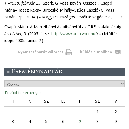
1.–1950. február 25.
Szerk. G. Vass István. Összeáll. Csapó
Mária–Haász Réka–Kurecskó Mihály–Szűcs László–G. Vass
István. Bp., 2004. (A Magyar Országos Levéltár segédletei, 11/2.)
Csapó Mária: A Marczibányi Alapítványtól az ORFI kialakulásáig.
ArchivNet,
5. (2005) 1. sz.
http://www.archivnet.hu/
/ (a letöltés
ideje: 2005. június 2.)
Nyomtatóbarát változat
küldés e-mailben
Eseménynaptár
További események..
H
K
SZ
CS
P
SZ
V
1
2
3
4
5
6
7
8
9