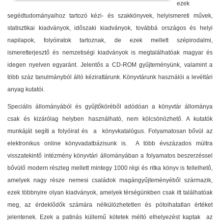
ezek
segédtudományaihoz tartozó kézi- és szakkönyvek, helyismereti művek,
statisztikai kiadványok, időszaki kiadványok, továbbá országos és helyi
napilapok, folyóiratok tartoznak, de ezek mellett szépirodalmi,
ismeretterjesztő és nemzetiségi kiadványok is megtalálhatóak magyar és
idegen nyelven egyaránt. Jelentős a CD-ROM gyűjteményünk, valamint a
több száz tanulmányból álló kézirattárunk. Könyvtárunk használói a levéltári
anyag kutatói.
Speciális állományából és gyűjtőköréből adódóan a könyvtár állománya
csak és kizárólag helyben használható, nem kölcsönözhető. A kutatók
munkáját segíti a folyóirat és a könyvkatalógus. Folyamatosan bővül az
elektronikus online könyvadatbázisunk is. A több évszázados múltra
visszatekintő intézmény könyvtári állományában a folyamatos beszerzéssel
bővülő modern részleg mellett mintegy 1000 régi és ritka könyv is fellelhető,
amelyek nagy része nemesi családok magángyűjteményéből származik,
ezek többnyire olyan kiadványok, amelyek térségünkben csak itt találhatóak
meg, az érdeklődők számára nélkülözhetetlen és pótolhatatlan értéket
jelentenek. Ezek a patinás küllemű kötetek méltó elhelyezést kaptak az