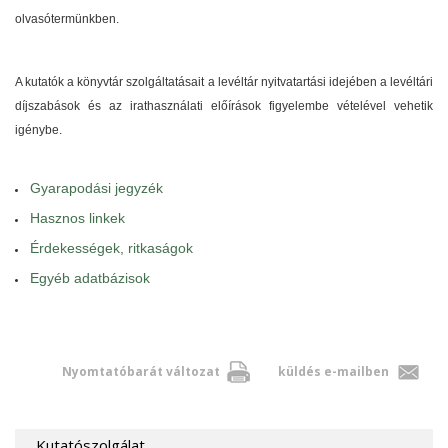
olvasótermünkben.
A kutatók a könyvtár szolgáltatásait a levéltár nyitvatartási idejében a levéltári
díjszabások és az irathasználati előírások figyelembe vételével vehetik
igénybe.
Gyarapodási jegyzék
Hasznos linkek
Érdekességek, ritkaságok
Egyéb adatbázisok
Nyomtatóbarát változat
küldés e-mailben
Kutatószolgálat