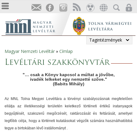
Tagintézmények
Magyar Nemzeti Levéltár
»
Címlap
Jelenlegi
Levéltári szakkönyvtár
hely
"… csak a Könyv kapcsol a múltat a jövőbe,
ivadék lelkeket egy nemzetté szőve."
(Babits Mihály)
Az MNL Tolna Megyei Levéltára a törvényi szabályozásnak megfelelően
ellátja az illetékességi területén keletkező történeti értékű iratanyagok
begyűjtését, szakszerű megőrzését, raktározását és feltárását, amellyel
legfőbb célja, hogy a történeti kutatásokat végzők számára használhatóbbá
tegye a birtokában lévő iratállományt .