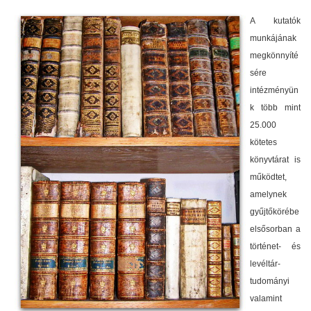
A kutatók
munkájának
megkönnyíté
sére
intézményün
k több mint
25.000
kötetes
könyvtárat is
működtet,
amelynek
gyűjtőkörébe
elsősorban a
történet- és
levéltár-
tudományi
valamint