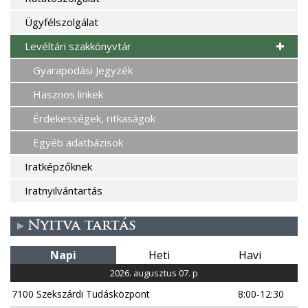
Ügyfélszolgálat
Levéltári szakkönyvtár
Gyarapodási Jegyzék
Hasznos linkek
Érdekességek, ritkaságok
Egyéb adatbázisok
Iratképzőknek
Iratnyilvántartás
Nyitva tartás
Napi
Heti
Havi
2026. augusztus 07. p
7100 Szekszárdi Tudásközpont
8:00-12:30