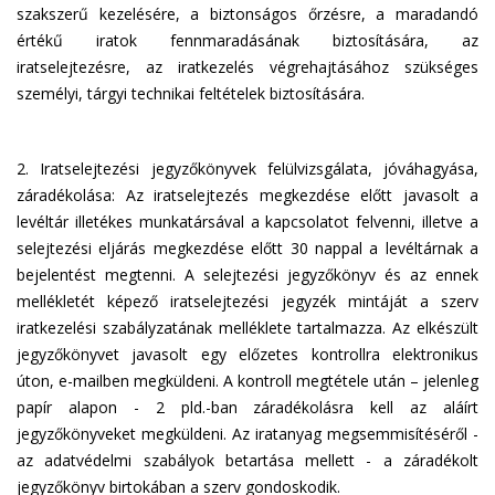
szakszerű kezelésére, a biztonságos őrzésre, a maradandó
értékű iratok fennmaradásának biztosítására, az
iratselejtezésre, az iratkezelés végrehajtásához szükséges
személyi, tárgyi technikai feltételek biztosítására.
2. Iratselejtezési jegyzőkönyvek felülvizsgálata, jóváhagyása,
záradékolása: Az iratselejtezés megkezdése előtt javasolt a
levéltár illetékes munkatársával a kapcsolatot felvenni, illetve a
selejtezési eljárás megkezdése előtt 30 nappal a levéltárnak a
bejelentést megtenni. A selejtezési jegyzőkönyv és az ennek
mellékletét képező iratselejtezési jegyzék mintáját a szerv
iratkezelési szabályzatának melléklete tartalmazza. Az elkészült
jegyzőkönyvet javasolt egy előzetes kontrollra elektronikus
úton, e-mailben megküldeni. A kontroll megtétele után – jelenleg
papír alapon - 2 pld.-ban záradékolásra kell az aláírt
jegyzőkönyveket megküldeni. Az iratanyag megsemmisítéséről -
az adatvédelmi szabályok betartása mellett - a záradékolt
jegyzőkönyv birtokában a szerv gondoskodik.