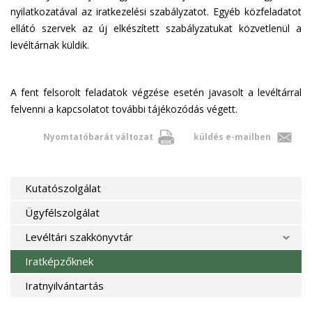
nyilatkozatával az iratkezelési szabályzatot. Egyéb közfeladatot
ellátó szervek az új elkészített szabályzatukat közvetlenül a
levéltárnak küldik.
A fent felsorolt feladatok végzése esetén javasolt a levéltárral
felvenni a kapcsolatot további tájékozódás végett.
Nyomtatóbarát változat
küldés e-mailben
Kutatószolgálat
Ügyfélszolgálat
Levéltári szakkönyvtár
Iratképzőknek
Iratnyilvántartás