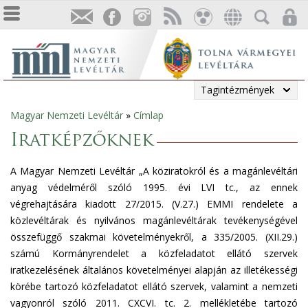
Tagintézmények
Magyar Nemzeti Levéltár
»
Címlap
Jelenlegi
Iratképzőknek
hely
A Magyar Nemzeti Levéltár „A köziratokról és a magánlevéltári
anyag védelméről szóló 1995. évi LVI tc., az ennek
végrehajtására kiadott 27/2015. (V.27.) EMMI rendelete a
közlevéltárak és nyilvános magánlevéltárak tevékenységével
összefüggő szakmai követelményekről, a 335/2005. (XII.29.)
számú Kormányrendelet a közfeladatot ellátó szervek
iratkezelésének általános követelményei alapján az illetékességi
körébe tartozó közfeladatot ellátó szervek, valamint a nemzeti
vagyonról szóló 2011. CXCVI. tc. 2. mellékletébe tartozó