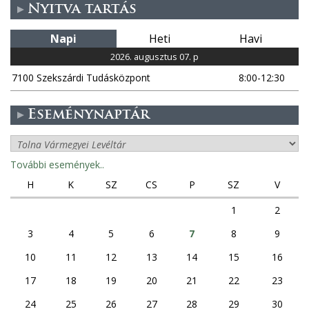
Nyitva tartás
Napi
Heti
Havi
2026. augusztus 07. p
7100 Szekszárdi Tudásközpont
8:00-12:30
Eseménynaptár
További események..
H
K
SZ
CS
P
SZ
V
1
2
3
4
5
6
7
8
9
10
11
12
13
14
15
16
17
18
19
20
21
22
23
24
25
26
27
28
29
30