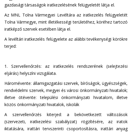
gazdasági társaságok iratkezelésének felügyeletét látja el.
Az MNL Tolna Vármegyei Levéltára az iratkezelés felügyeletét
Tolna Vármegye, mint illetékességi területéhez, köréhez tartozó
iratképző szervek esetében látja el.
A levéltári iratkezelés felügyelete az alábbi tevékenységi körökre
terjed:
1. Szervellenőrzés: az iratkezelés rendszerének (selejtezési
eljárás) helyszíni vizsgálata.
Háromévente: államigazgatási szervek, bíróságok, ügyészségek,
rendvédelmi szervek, megyei és városi önkormányzati hivatalok;
illetve ötévente: települési önkormányzati hivatalom, illetve
közös önkormányzati hivatalok, iskolák
A szervellenőrzés kiterjed: a bekövetkezett változások
(szervezeti, iratkezelési szabályzat) rögzítésére, az iratok
iktatására, irattári tervszerinti csoportosításra, irattári anyag