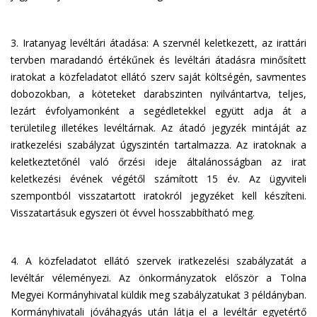
3. Iratanyag levéltári átadása: A szervnél keletkezett, az irattári
tervben maradandó értékűnek és levéltári átadásra minősített
iratokat a közfeladatot ellátó szerv saját költségén, savmentes
dobozokban, a köteteket darabszinten nyilvántartva, teljes,
lezárt évfolyamonként a segédletekkel együtt adja át a
területileg illetékes levéltárnak. Az átadó jegyzék mintáját az
iratkezelési szabályzat úgyszintén tartalmazza. Az iratoknak a
keletkeztetőnél való őrzési ideje általánosságban az irat
keletkezési évének végétől számított 15 év. Az ügyviteli
szempontból visszatartott iratokról jegyzéket kell készíteni.
Visszatartásuk egyszeri öt évvel hosszabbítható meg.
4. A közfeladatot ellátó szervek iratkezelési szabályzatát a
levéltár véleményezi. Az önkormányzatok először a Tolna
Megyei Kormányhivatal küldik meg szabályzatukat 3 példányban.
Kormányhivatali jóváhagyás után látja el a levéltár egyetértő