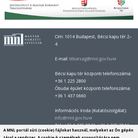
Cím: 1014 Budapest, Bécsi kapu tér 2–
4.
E-mail:
titkarsag@mnl.gov.hu
(link
sends
Bécsi kapu tér központi telefonszáma:
e-
+36 1 225 2800
mail)
Óbudai épület központi telefonszáma:
+36 1 437 0660
Információs Iroda (Kutatószolgálat):
info@mnl.gov.hu
(link
Tel.: +36 1 225 2843, +36 1 225 2844
sends
A MNL portál süti (cookie) fájlokat használ, melyeket az Ön gépén
Postacím: 1014 Budapest, Bécsi kapu
e-
tárol a rendszer. A cookie-k személyek azonosítására nem