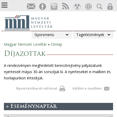
Gyorsmenü
Tagintézmények
Magyar Nemzeti Levéltár
»
Címlap
Jelenlegi
Díjazottak
hely
A rendezvényen meghirdetett keresztrejtvény pályázatunk
nyerteseit május 30-án sorsoljuk ki. A nyerteseket e-mailben és
honlapunkon értesítjük.
Nyomtatóbarát változat
küldés e-mailben
Eseménynaptár