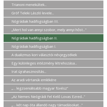
Trianoni menekültek...
Gróf Teleki László levele...
Nógrádiak hadifogságban III.
„Mert hol van annyi szobor, mely annyi hőst..."
Nógrádiak hadifogságban II.
Nógrádiak hadifogságban I.
A dualizmus kori választói névjegyzékek
Egy különleges intézmény létrehozása...
Irat újrahasznosítás...
Az aradi vértanúk emlékére
„… legzseniálisabb magyar füvész”
„Az Nemes Neógrádi Fel Kelő Lovas Ezred...”
„… két nap óta állandó nagy támadásokat…”