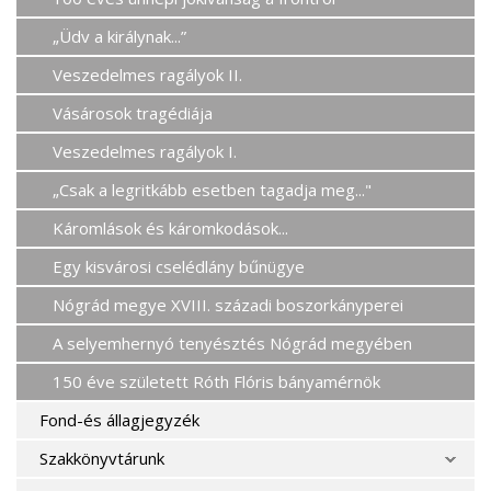
„Üdv a királynak...”
Veszedelmes ragályok II.
Vásárosok tragédiája
Veszedelmes ragályok I.
„Csak a legritkább esetben tagadja meg..."
Káromlások és káromkodások...
Egy kisvárosi cselédlány bűnügye
Nógrád megye XVIII. századi boszorkányperei
A selyemhernyó tenyésztés Nógrád megyében
150 éve született Róth Flóris bányamérnök
Fond-és állagjegyzék
Szakkönyvtárunk