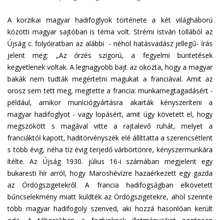
A korzikai magyar hadifoglyok története a két világháború
közötti magyar sajtóban is téma volt. Strémi István tollából az
Újság c. folyóiratban az alábbi - néhol hatásvadász jellegű- írás
jelent meg: „Az őrzés szigorú, a fegyelmi büntetések
kegyetlenek voltak. A legnagyobb bajt az okozta, hogy a magyar
bakák nem tudták megértetni magukat a franciával. Amit az
orosz sem tett meg, megtette a francia: munkamegtagadásért -
például, amikor muníciógyártásra akarták kényszeríteni a
magyar hadifoglyot - vagy lopásért, amit úgy követett el, hogy
megszökött s magával vitte a rajtalevő ruhát, melyet a
franciáktól kapott, haditörvényszék elé állíttatta a szerencsétlent
s több évig, néha tíz évig terjedő várbörtönre, kényszermunkára
ítélte. Az Újság 1930. július 16-i számában megjelent egy
bukaresti hír arról, hogy Maroshévízre hazaérkezett egy gazda
az Ördögszigetekről. A francia hadifogságban elkövetett
bűncselekmény miatt küldték az Ördögszigetekre, ahol szerinte
több magyar hadifogoly szenved, aki hozzá hasonlóan került