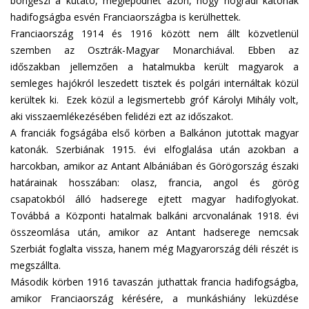
böngészi a kutató, meglepődhet azon, hogy nógrádi katonák
hadifogságba esvén Franciaországba is kerülhettek.
Franciaország 1914 és 1916 között nem állt közvetlenül
szemben az Osztrák-Magyar Monarchiával. Ebben az
időszakban jellemzően a hatalmukba került magyarok a
semleges hajókról leszedett tisztek és polgári internáltak közül
kerültek ki. Ezek közül a legismertebb gróf Károlyi Mihály volt,
aki visszaemlékezésében felidézi ezt az időszakot.
A franciák fogságába első körben a Balkánon jutottak magyar
katonák. Szerbiának 1915. évi elfoglalása után azokban a
harcokban, amikor az Antant Albániában és Görögország északi
határainak hosszában: olasz, francia, angol és görög
csapatokból álló hadserege ejtett magyar hadifoglyokat.
Továbbá a Központi hatalmak balkáni arcvonalának 1918. évi
összeomlása után, amikor az Antant hadserege nemcsak
Szerbiát foglalta vissza, hanem még Magyarország déli részét is
megszállta.
Második körben 1916 tavaszán juthattak francia hadifogságba,
amikor Franciaország kérésére, a munkáshiány leküzdése