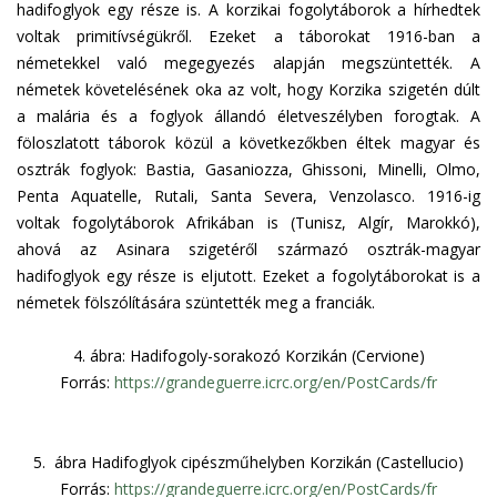
hadifoglyok egy része is. A korzikai fogolytáborok a hírhedtek
voltak primitívségükről. Ezeket a táborokat 1916-ban a
németekkel való megegyezés alapján megszüntették. A
németek követelésének oka az volt, hogy Korzika szigetén dúlt
a malária és a foglyok állandó életveszélyben forogtak. A
föloszlatott táborok közül a következőkben éltek magyar és
osztrák foglyok: Bastia, Gasaniozza, Ghissoni, Minelli, Olmo,
Penta Aquatelle, Rutali, Santa Severa, Venzolasco. 1916-ig
voltak fogolytáborok Afrikában is (Tunisz, Algír, Marokkó),
ahová az Asinara szigetéről származó osztrák-magyar
hadifoglyok egy része is eljutott. Ezeket a fogolytáborokat is a
németek fölszólítására szüntették meg a franciák.
4.
ábra: Hadifogoly-sorakozó Korzikán (Cervione)
Forrás:
https://grandeguerre.icrc.org/en/PostCards/fr
5.
ábra Hadifoglyok cipészműhelyben Korzikán (Castellucio)
Forrás:
https://grandeguerre.icrc.org/en/PostCards/fr