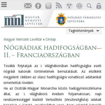
Tagintézmények
Magyar Nemzeti Levéltár
»
Címlap
Jelenlegi
Nógrádiak hadifogságban
hely
II. - Franciaországban
Tovább folytatjuk az I. világháborúban hadifogságba esett
nógrádi katonák történetének bemutatását. Az elsőként
megjelent cikkben az olasz hadifogságra vonatkozó adatainkat
ismertettük röviden.
Ha az Osztrák-Magyar Monarchia közös hadügyminisztériuma
által, az I. világháború éveiben folyamatosan, napi
rendszerességgel kiadott Verlustliste (Veszteséglista) adatait