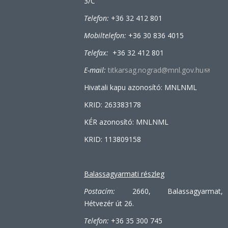
3/C
Telefon:
+36 32 412 801
Mobiltelefon:
+36 30 836 4015
Telefax:
+36 32 412 801
E-mail:
titkarsag.nograd@mnl.gov.hu
(link
sends
Hivatali kapu azonosító: MNLNML
e-
KRID: 263383178
mail)
KÉR azonosító: MNLNML
KRID: 113809158
Balassagyarmati részleg
Postacím:
2660, Balassagyarmat,
Hétvezér út 26.
Telefon:
+36 35 300 745