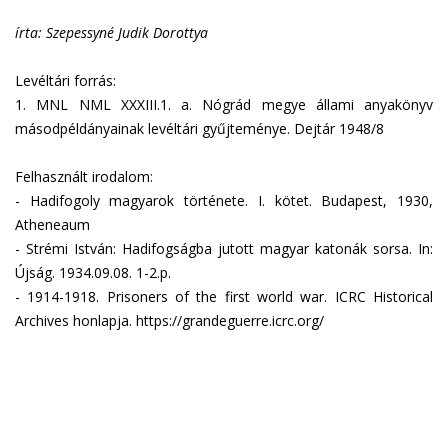
írta: Szepessyné Judik Dorottya
Levéltári forrás:
1.
MNL NML XXXIII.1. a. Nógrád megye állami anyakönyv
másodpéldányainak levéltári gyűjteménye. Dejtár 1948/8
Felhasznált irodalom:
-
Hadifogoly magyarok története. I. kötet. Budapest, 1930,
Atheneaum
-
Strémi István: Hadifogságba jutott magyar katonák sorsa. In:
Újság. 1934.09.08. 1-2.p.
-
1914-1918. Prisoners of the first world war. ICRC Historical
Archives honlapja. https://grandeguerre.icrc.org/