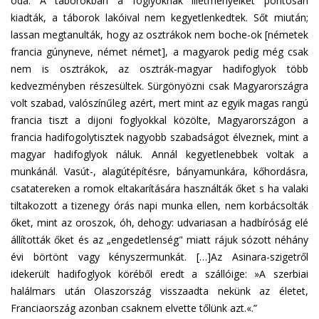
oda. A táborokban a foglyoknak illetményeiket pontosan
kiadták, a táborok lakóival nem kegyetlenkedtek. Sőt miután;
lassan megtanulták, hogy az osztrákok nem boche-ok [németek
francia gúnyneve, német német], a magyarok pedig még csak
nem is osztrákok, az osztrák-magyar hadifoglyok több
kedvezményben részesültek. Sürgönyözni csak Magyarországra
volt szabad, valószínűleg azért, mert mint az egyik magas rangú
francia tiszt a dijoni foglyokkal közölte, Magyarországon a
francia hadifogolytisztek nagyobb szabadságot élveznek, mint a
magyar hadifoglyok náluk. Annál kegyetlenebbek voltak a
munkánál. Vasút-, alagútépítésre, bányamunkára, kőhordásra,
csatatereken a romok eltakarítására használták őket s ha valaki
tiltakozott a tizenegy órás napi munka ellen, nem korbácsolták
őket, mint az oroszok, óh, dehogy: udvariasan a hadbíróság elé
állították őket és az „engedetlenség" miatt rájuk sózott néhány
évi börtönt vagy kényszermunkát. […]Az Asinara-szigetről
idekerült hadifoglyok köréből eredt a szállóige: »A szerbiai
halálmars után Olaszország visszaadta nekünk az életet,
Franciaország azonban csaknem elvette tőlünk azt.«.”