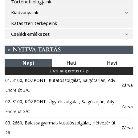
Történeti blogjaink
Kiadványaink
Kataszteri térképeink
Családi emlékezet
Nyitva tartás
Napi
Heti
Havi
2026. augusztus 07. p
01. 3100, KÖZPONT- Kutatószolgálat, Salgótarján, Ady
Zárva
Endre út 3/C
02. 3100, KÖZPONT- Ügyfélszolgálat, Salgótarján, Ady
Zárva
Endre út 3/C
03. 2660, Balassagyarmat-Kutatószolgálat, Hétvezér út
Zárva
26.