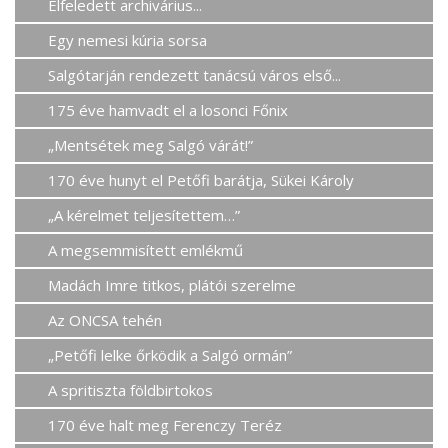
Elfeledett archivárius...
Egy nemesi kúria sorsa
Salgótarján rendezett tanácsú város első...
175 éve hamvadt el a losonci Főnix
„Mentsétek meg Salgó várát!”
170 éve hunyt el Petőfi barátja, Sükei Károly
„A kérelmet teljesítettem…”
A megsemmisített emlékmű
Madách Imre titkos, plátói szerelme
Az ONCSA tehén
„Petőfi lelke őrködik a Salgó ormán”
A spritiszta földbirtokos
170 éve halt meg Ferenczy Teréz