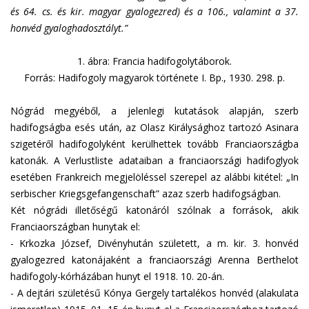
és 64. cs. és kir. magyar gyalogezred) és a 106., valamint a 37.
honvéd gyaloghadosztályt.”
1.
ábra: Francia hadifogolytáborok.
Forrás: Hadifogoly magyarok története I. Bp., 1930. 298. p.
Nógrád megyéből, a jelenlegi kutatások alapján, szerb
hadifogságba esés után, az Olasz Királysághoz tartozó Asinara
szigetéről hadifogolyként kerülhettek tovább Franciaországba
katonák. A Verlustliste adataiban a franciaországi hadifoglyok
esetében Frankreich megjelöléssel szerepel az alábbi kitétel: „In
serbischer Kriegsgefangenschaft” azaz szerb hadifogságban.
Két nógrádi illetőségű katonáról szólnak a források, akik
Franciaországban hunytak el:
- Krkozka József, Divényhután született, a m. kir. 3. honvéd
gyalogezred katonájaként a franciaországi Arenna Berthelot
hadifogoly-kórházában hunyt el 1918. 10. 20-án.
- A dejtári születésű Kónya Gergely tartalékos honvéd (alakulata