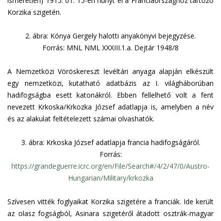
ismeretlen) 1915. 01. 15-én hunyt el a Franciaországhoz tartozó
Korzika szigetén.
2.
ábra: Kónya Gergely halotti anyakönyvi bejegyzése.
Forrás: MNL NML XXXIII.1.a. Dejtár 1948/8
A Nemzetközi Vöröskereszt levéltári anyaga alapján elkészült
egy nemzetközi, kutatható adatbázis az I. világháborúban
hadifogságba esett katonákról. Ebben fellelhető volt a fent
nevezett Krkoska/Krkozka József adatlapja is, amelyben a név
és az alakulat feltételezett számai olvashatók.
3.
ábra: Krkoska József adatlapja francia hadifogságáról.
Forrás:
https://grandeguerre.icrc.org/en/File/Search#/4/2/47/0/Austro-
Hungarian/Military/krkozka
Szívesen vitték foglyaikat Korzika szigetére a franciák. Ide került
az olasz fogságból, Asinara szigetéről átadott osztrák-magyar