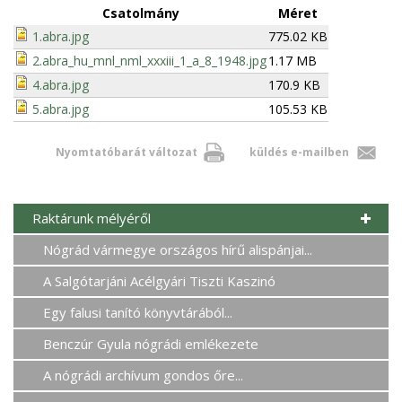
Csatolmány
Méret
1.abra.jpg
775.02 KB
2.abra_hu_mnl_nml_xxxiii_1_a_8_1948.jpg
1.17 MB
4.abra.jpg
170.9 KB
5.abra.jpg
105.53 KB
Nyomtatóbarát változat
küldés e-mailben
Raktárunk mélyéről
Nógrád vármegye országos hírű alispánjai...
A Salgótarjáni Acélgyári Tiszti Kaszinó
Egy falusi tanító könyvtárából...
Benczúr Gyula nógrádi emlékezete
A nógrádi archívum gondos őre...