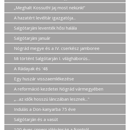
„Meghalt Kossuth! Jaj most nekünk!”
A hazatért levéltár igazgatója...
Salgótarjáni leventék hősi halála
Salgótarjáni január
Nógrád megye és a IV. cserkész jamboree
Mi történt Salgótarján I. világháborús...
A Rádayak és '48
Egy huszár visszaemlékezése
A reformáció kezdetei Nógrád vármegyében
„…az idők hosszú lánczában lesznek..."
Indulás a Don-kanyarba 75 éve
Salgótarján és a vasút
100 éves ünnepi jókívánság a frontról