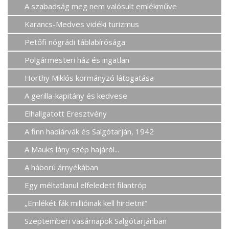
A szabadság meg nem valósult emlékműve
Karancs-Medves vidéki turizmus
Petőfi nógrádi táblabírósága
Polgármesteri ház és ingatlan
Horthy Miklós kormányzó látogatása
A gerilla-kapitány és kedvese
Elhallgatott Eresztvény
A finn hadiárvák és Salgótarján, 1942
A Mauks lány szép hajáról...
A háború árnyékában
Egy méltatlanul elfeledett filantróp
„Emlékét fák millióinak kell hirdetni!”
Szeptemberi vasárnapok Salgótarjánban