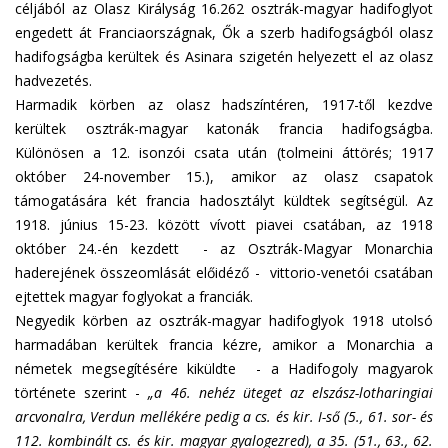
céljából az Olasz Királyság 16.262 osztrák-magyar hadifoglyot
engedett át Franciaországnak, Ők a szerb hadifogságból olasz
hadifogságba kerültek és Asinara szigetén helyezett el az olasz
hadvezetés.
Harmadik körben az olasz hadszíntéren, 1917-től kezdve
kerültek osztrák-magyar katonák francia hadifogságba.
Különösen a 12. isonzói csata után (tolmeini áttörés; 1917
október 24-november 15.), amikor az olasz csapatok
támogatására két francia hadosztályt küldtek segítségül. Az
1918. június 15-23. között vívott piavei csatában, az 1918
október 24.-én kezdett - az Osztrák-Magyar Monarchia
haderejének összeomlását előidéző - vittorio-venetói csatában
ejtettek magyar foglyokat a franciák.
Negyedik körben az osztrák-magyar hadifoglyok 1918 utolsó
harmadában kerültek francia kézre, amikor a Monarchia a
németek megsegítésére kiküldte - a Hadifogoly magyarok
története szerint -
„a 46. nehéz üteget az elszász-lotharingiai
arcvonalra, Verdun mellékére pedig a cs. és kir. I-ső (5., 61. sor- és
112. kombinált cs. és kir. magyar gyalogezred), a 35. (51., 63., 62.