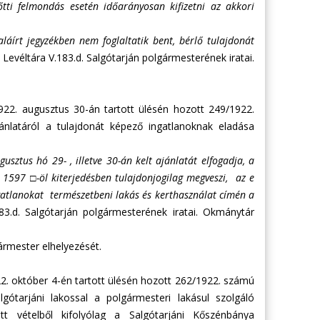
tti felmondás esetén időarányosan kifizetni az akkori
láírt jegyzékben nem foglaltatik bent, bérlő tulajdonát
véltára V.183.d. Salgótarján polgármesterének iratai.
1922. augusztus 30-án tartott ülésén hozott 249/1922.
ánlatáról a tulajdonát képező ingatlanoknak eladása
usztus hó 29- , illetve 30-án kelt ajánlatát elfogadja, a
t 1597 □-öl kiterjedésben tulajdonjogilag megveszi, az e
ngatlanokat természetbeni lakás és kerthasználat címén a
.d. Salgótarján polgármesterének iratai. Okmánytár
ármester elhelyezését.
22. október 4-én tartott ülésén hozott 262/1922. számú
gótarjáni lakossal a polgármesteri lakásul szolgáló
tt vételből kifolyólag a Salgótarjáni Kőszénbánya