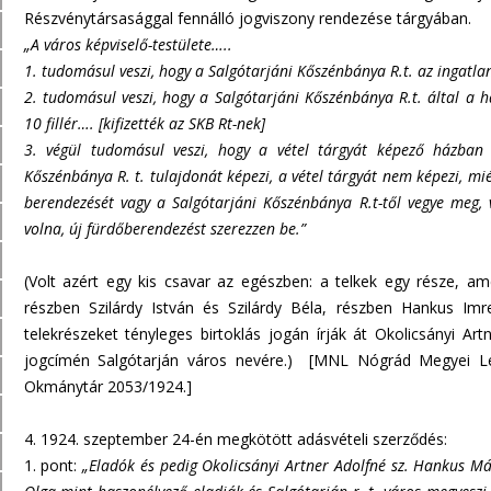
Részvénytársasággal fennálló jogviszony rendezése tárgyában.
„A város képviselő-testülete…..
1. tudomásul veszi, hogy a Salgótarjáni Kőszénbánya R.t. az ingatlanr
2. tudomásul veszi, hogy a Salgótarjáni Kőszénbánya R.t. által a
10 fillér…. [kifizették az SKB Rt-nek]
3. végül tudomásul veszi, hogy a vétel tárgyát képező házban 
Kőszénbánya R. t. tulajdonát képezi, a vétel tárgyát nem képezi, mi
berendezését vagy a Salgótarjáni Kőszénbánya R.t-től vegye meg,
volna, új fürdőberendezést szerezzen be.”
(Volt azért egy kis csavar az egészben: a telkek egy része, ame
részben Szilárdy István és Szilárdy Béla, részben Hankus Im
telekrészeket tényleges birtoklás jogán írják át Okolicsányi A
jogcímén Salgótarján város nevére.) [MNL Nógrád Megyei Levé
Okmánytár 2053/1924.]
4. 1924. szeptember 24-én megkötött adásvételi szerződés:
1. pont:
„Eladók és pedig Okolicsányi Artner Adolfné sz. Hankus M