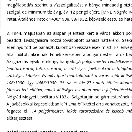
megállapodás szerint a vízszolgáltatást a bánya mindaddig bizto
szolgál, de minimum tíz évig, évi 12 pengő díjért. [MNL Nógrád 
iratai. Általános iratok 1430/1938. 88/1932. képviselő-testületi hat
8. 1944. májusában az alispán jelentést kért a város akkori pol
beadott, kivizsgálásra hozzá továbbított panasz hátteréről. Szék
ellen nyújtott be panaszt, különböző visszaélések miatt. Ez lény
által indított akciónak. Ennek keretében a polgármester iratok b
Az igazolás egyik tétele így hangzik:
„A polgármester rendelkezésér
fenntartásáról, tatarozásáról, a szükséges javításokról a tulajd
szükséges kőmíves és más ipari munkálatokat a város saját költségé
106/1930. kgy. 4466/1930. ikt. sz. és ide 27./ alatt hiteles kia
fűtéssel lett ellátva, ennek költségei azonban nem a feljelentések
Nógrád Megyei Levéltára V.183.a. Salgótarján polgármesterének ir
A javításokkal kapcsolatban leírt
„ma is”
kitétel arra vonatkozott, 
fogadta el
„A polgármesteri lakás tatarozására és kisebb mér
előterjesztést.