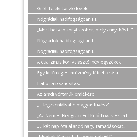
Gróf Teleki László levele...
Nógrádiak hadifogságban III.
„Mert hol van annyi szobor, mely annyi hőst..."
Nógrádiak hadifogságban II.
Nógrádiak hadifogságban I.
A dualizmus kori választói névjegyzékek
Egy különleges intézmény létrehozása...
Irat újrahasznosítás...
Az aradi vértanúk emlékére
„… legzseniálisabb magyar füvész”
„Az Nemes Neógrádi Fel Kelő Lovas Ezred...”
„… két nap óta állandó nagy támadásokat…”
„Meghalt Kossuth! Jaj most nekünk!”