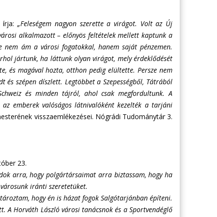
 írja:
„Feleségem nagyon szerette a virágot. Volt az Új
árosi alkalmazott – előnyös feltételek mellett kaptunk a
 de nem ám a városi fogatokkal, hanem saját pénzemen.
rhol jártunk, ha láttunk olyan virágot, mely érdeklődését
dte, és magával hozta, otthon pedig elültette. Persze nem
t és szépen díszlett. Legtöbbet a Szepességből, Tátrából
 Schweiz és minden tájról, ahol csak megfordultunk. A
s az emberek valóságos látnivalóként kezelték a tarjáni
mesterének visszaemlékezései. Nógrádi Tudománytár 3.
tóber 23.
ok arra, hogy polgártársaimat arra biztassam, hogy ha
városunk iránti szeretetüket.
atároztam, hogy én is házat fogok Salgótarjánban építeni.
tt. A Horváth László városi tanácsnok és a Sportvendéglő