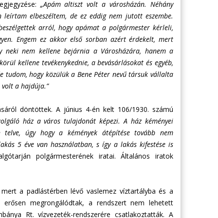
megjegyzése:
„Apám altiszt volt a városházán. Néhány
 leírtam elbeszéltem, de ez eddig nem jutott eszembe.
beszélgettek arról, hogy apámat a polgármester kérleli,
 legyen. Engem ez akkor első sorban azért érdekelt, mert
gy neki nem kellene bejárnia a Városházára, hanem a
körül kellene tevékenykednie, a bevásárlásokat és egyéb,
 de tudom, hogy közülük a Bene Péter nevű társuk vállalta
volt a hajdúja.”
ásáról döntöttek. A június 4-én kelt 106/1930. számú
szolgáló ház a város tulajdonát képezi. A ház kéményei
van telve, úgy hogy a kémények átépítése tovább nem
akás 5 éve van használatban, s így a lakás kifestése is
ótarján polgármesterének iratai. Általános iratok
 mert a padlástérben lévő vaslemez víztartályba és a
s erősen megrongálódtak, a rendszert nem lehetett
nbánya Rt. vízvezeték-rendszerére csatlakoztatták. A