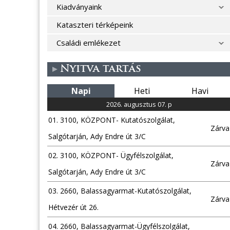
Kiadványaink
Kataszteri térképeink
Családi emlékezet
Nyitva tartás
Napi
Heti
Havi
2026. augusztus 07. p
01. 3100, KÖZPONT- Kutatószolgálat,
Zárva
Salgótarján, Ady Endre út 3/C
02. 3100, KÖZPONT- Ügyfélszolgálat,
Zárva
Salgótarján, Ady Endre út 3/C
03. 2660, Balassagyarmat-Kutatószolgálat,
Zárva
Hétvezér út 26.
04. 2660, Balassagyarmat-Ügyfélszolgálat,