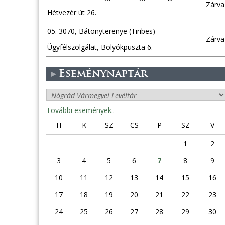
Zárva
Hétvezér út 26.
05. 3070, Bátonyterenye (Tiribes)-
Zárva
Ügyfélszolgálat, Bolyókpuszta 6.
Eseménynaptár
További események..
H
K
SZ
CS
P
SZ
V
1
2
3
4
5
6
7
8
9
10
11
12
13
14
15
16
17
18
19
20
21
22
23
24
25
26
27
28
29
30