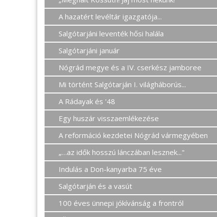
A hazatért levéltár igazgatója...
Salgótarjáni leventék hősi halála
Salgótarjáni január
Nógrád megye és a IV. cserkész jamboree
Mi történt Salgótarján I. világháborús...
A Rádayak és '48
Egy huszár visszaemlékezése
A reformáció kezdetei Nógrád vármegyében
„…az idők hosszú lánczában lesznek..."
Indulás a Don-kanyarba 75 éve
Salgótarján és a vasút
100 éves ünnepi jókívánság a frontról