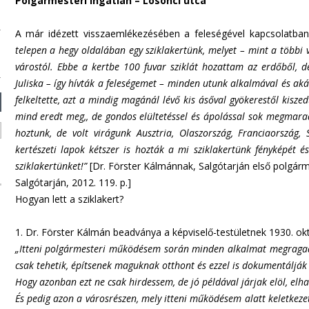
Polgármesteri ingatlan – Losonci utca
A már idézett visszaemlékezésében a feleségével kapcsolatban
telepen a hegy oldalában egy sziklakertünk, melyet – mint a többi v
várostól. Ebbe a kertbe 100 fuvar sziklát hozattam az erdőből,
Juliska – így hívták a feleségemet – minden utunk alkalmával és aká
felkeltette, azt a mindig magánál lévő kis ásőval gyökerestől kisze
mind eredt meg,, de gondos elültetéssel és ápolással sok megmarad
hoztunk, de volt virágunk Ausztria, Olaszország, Franciaország,
kertészeti lapok kétszer is hozták a mi sziklakertünk fényképét é
sziklakertünket!”
[Dr. Förster Kálmánnak, Salgótarján első polgár
Salgótarján, 2012. 119. p.]
Hogyan lett a sziklakert?
1. Dr. Förster Kálmán beadványa a képviselő-testületnek 1930. ok
„Itteni polgármesteri működésem során minden alkalmat megragad
csak tehetik, építsenek maguknak otthont és ezzel is dokumentálják 
Hogy azonban ezt ne csak hirdessem, de jó példával járjak elöl, elh
És pedig azon a városrészen, mely itteni működésem alatt keletkeze