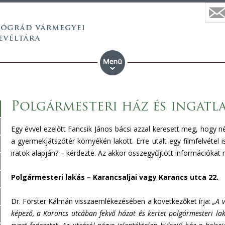
Polgármesteri ház és ingatl
Egy évvel ezelőtt Fancsik János bácsi azzal keresett meg, hogy 
a gyermekjátszótér környékén lakott. Erre utalt egy filmfelvétel is
iratok alapján? – kérdezte. Az akkor összegyűjtött információkat
Polgármesteri lakás – Karancsaljai vagy Karancs utca 22.
Dr. Förster Kálmán visszaemlékezésében a következőket írja:
„A 
képező, a Karancs utcában fekvő házat és kertet polgármesteri laká