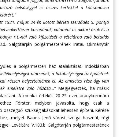
teljes tulajdoni joggal, tehermentesen a Salgótarjánban,
artozó belsőséggel és összes kertekkel a kölcsönösen
elárért.”
tt 1921. május 24-én kötött bérleti szerződés 5. pontja
z hetvenkettőezer koronának, valamint az akkori árak és a
bánya r.t.-nál való kifizetését a vételárba való betudás
d. Salgótarján polgármesterének iratai. Okmánytár
yűlés a polgármesteri ház átalakítását. Indoklásban
llékhelyiségek nincsenek, a lakóhelyiségek az épületnek
tcai részen helyeztetnének el. Az emeletes rész úgy van
tnek emeletre való húzása…”
Megjegyezték, ha másik
talakítani. A munka értékét 20-25 ezer aranykoronára
tülethez Förster, melyben javasolta, hogy csak a
ó összegből szükséglakásokat lehessen építeni. Kérése
hez, melyet Banos Jenő városi szolga használ, régi
yei Levéltára V.183.b. Salgótarján polgármesterének