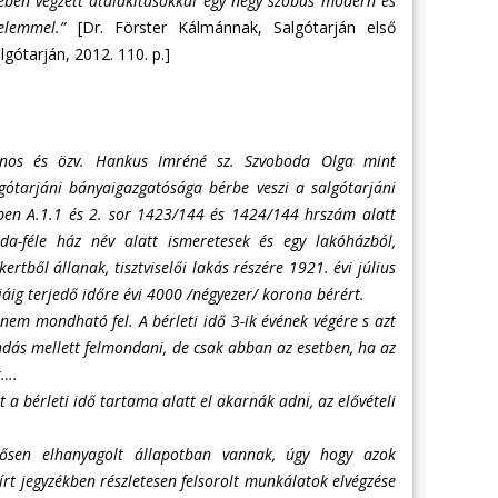
ejében végzett átalakításokkal egy négy szobás modern és
elemmel.”
[Dr. Förster Kálmánnak, Salgótarján első
gótarján, 2012. 110. p.]
donos és özv. Hankus Imréné sz. Szvoboda Olga mint
gótarjáni bányaigazgatósága bérbe veszi a salgótarjáni
vben A.1.1 és 2. sor 1423/144 és 1424/144 hrszám alatt
oda-féle ház név alatt ismeretesek és egy lakóházból,
rtből állanak, tisztviselői lakás részére 1921. évi július
jáig terjedő időre évi 4000 /négyezer/ korona bérért.
 nem mondható fel. A bérleti idő 3-ik évének végére s azt
ndás mellett felmondani, de csak abban az esetben, ha az
k….
 a bérleti idő tartama alatt el akarnák adni, az elővételi
erősen elhanyagolt állapotban vannak, úgy hogy azok
írt jegyzékben részletesen felsorolt munkálatok elvégzése