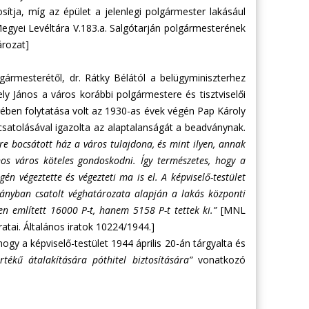
sítja, míg az épület a jelenlegi polgármester lakásául
Megyei Levéltára V.183.a. Salgótarján polgármesterének
ározat]
gármesterétől, dr. Rátky Bélától a belügyminiszterhez
ely János a város korábbi polgármestere és tisztviselői
egében folytatása volt az 1930-as évek végén Pap Károly
ecsatolásával igazolta az alaptalanságát a beadványnak.
e bocsátott ház a város tulajdona, és mint ilyen, annak
onos város köteles gondoskodni. Így természetes, hogy a
n végeztette és végezteti ma is el. A képviselő-testület
dmányban csatolt véghatározata alapján a lakás központi
ben említett 16000 P-t, hanem 5158 P-t tettek ki.”
[MNL
atai. Általános iratok 10224/1944.]
hogy a képviselő-testület 1944 április 20-án tárgyalta és
tékű átalakítására póthitel biztosítására”
vonatkozó