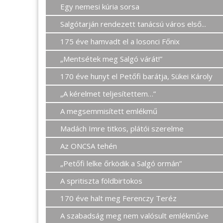
Egy nemesi kúria sorsa
Salgótarján rendezett tanácsú város első...
175 éve hamvadt el a losonci Főnix
„Mentsétek meg Salgó várát!”
170 éve hunyt el Petőfi barátja, Sükei Károly
„A kérelmet teljesítettem…”
A megsemmisített emlékmű
Madách Imre titkos, plátói szerelme
Az ONCSA tehén
„Petőfi lelke őrködik a Salgó ormán”
A spritiszta földbirtokos
170 éve halt meg Ferenczy Teréz
A szabadság meg nem valósult emlékműve