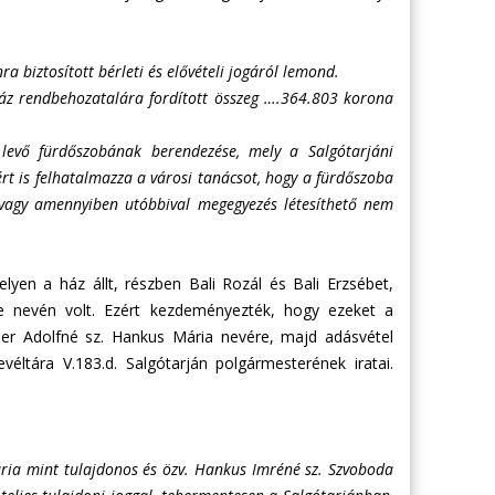
a biztosított bérleti és elővételi jogáról lemond.
 ház rendbehozatalára fordított összeg ….364.803 korona
levő fürdőszobának berendezése, mely a Salgótarjáni
ért is felhatalmazza a városi tanácsot, hogy a fürdőszoba
 vagy amennyiben utóbbival megegyezés létesíthető nem
lyen a ház állt, részben Bali Rozál és Bali Erzsébet,
re nevén volt. Ezért kezdeményezték, hogy ezeket a
rtner Adolfné sz. Hankus Mária nevére, majd adásvétel
ltára V.183.d. Salgótarján polgármesterének iratai.
ária mint tulajdonos és özv. Hankus Imréné sz. Szvoboda