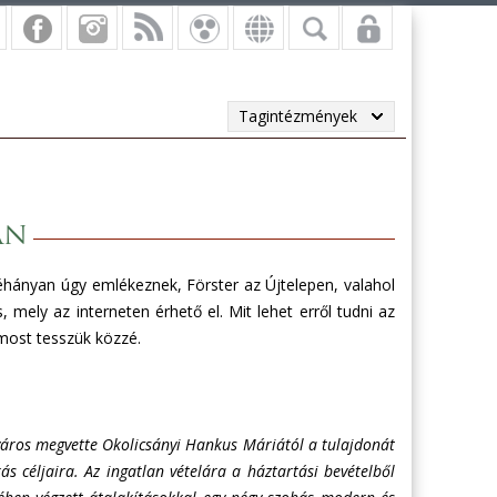
Tagintézmények
an
néhányan úgy emlékeznek, Förster az Újtelepen, valahol
, mely az interneten érhető el. Mit lehet erről tudni az
 most tesszük közzé.
város megvette Okolicsányi Hankus Máriától a tulajdonát
s céljaira. Az ingatlan vételára a háztartási bevételből