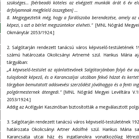
szükséges… [bérbeadó köteles az elvégzett munkák árát 6 év elő
árfolyamnak megfelelő összegben] …
8. Megjegyeztetik még, hogy a fürdőszoba berendezése, amely az a
képezi, s azt a bérlet megszüntekor elviheti.”
[MNL Nógrád Megyei Le
Okmánytár 2053/1924.]
2. Salgótarján rendezett tanácsú város képviselő-testületének 
számú határozata Okolicsányi Artnerné szül. Hankus Mária aj
tárgyában:
„A képviselő-testület az ajánlattevőnek Salgótarjánban folyó évi aug
tulajdonát képező, és a Karancsaljai utcában fekvő házat és kerte
tárgyban bemutatott adásvevési szerződést jóváhagyja és a fenti i
polgármesternek átengedi.”
[MNL Nógrád Megyei Levéltára V.183
2053/1924.]
Addig az Acélgyári Kaszinóban biztosították a megválasztott polg
3. Salgótarján rendezett tanácsú város képviselő-testületének 19
határozata Okolicsányi Artner Adolfné szül. Hankus Mária sal
Karancsalja utcai ház és ingatlanokra vonatkozólag létrejö