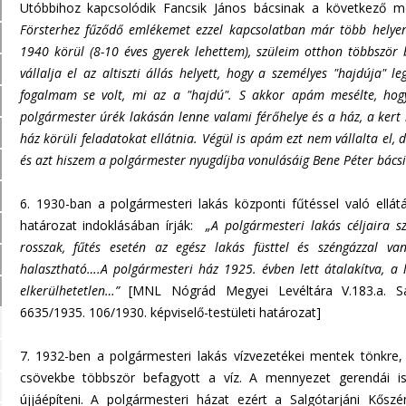
Utóbbihoz kapcsolódik Fancsik János bácsinak a következő 
Försterhez fűződő emlékemet ezzel kapcsolatban már több helyen
1940 körül (8-10 éves gyerek lehettem), szüleim otthon többször 
vállalja el az altiszti állás helyett, hogy a személyes "hajdúja"
fogalmam se volt, mi az a "hajdú". S akkor apám mesélte, ho
polgármester úrék lakásán lenne valami férőhelye és a ház, a kert 
ház körüli feladatokat ellátnia. Végül is apám ezt nem vállalta el,
és azt hiszem a polgármester nyugdíjba vonulásáig Bene Péter bácsi 
6. 1930-ban a polgármesteri lakás központi fűtéssel való ellát
határozat indoklásában írják:
„A polgármesteri lakás céljaira 
rosszak, fűtés esetén az egész lakás füsttel és széngázzal 
n
halasztható….A polgármesteri ház 1925. évben lett átalakítva, a l
elkerülhetetlen…”
[MNL Nógrád Megyei Levéltára V.183.a. Salg
6635/1935. 106/1930. képviselő-testületi határozat]
7. 1932-ben a polgármesteri lakás vízvezetékei mentek tönkre,
csövekbe többször befagyott a víz. A mennyezet gerendái i
újjáépíteni. A polgármesteri házat ezért a Salgótarjáni Kőszé