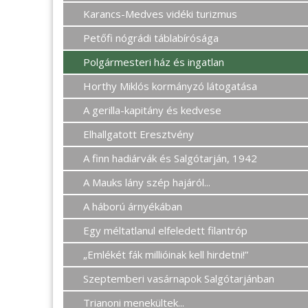
Karancs-Medves vidéki turizmus
Petőfi nógrádi táblabírósága
Polgármesteri ház és ingatlan
Horthy Miklós kormányzó látogatása
A gerilla-kapitány és kedvese
Elhallgatott Eresztvény
A finn hadiárvák és Salgótarján, 1942
A Mauks lány szép hajáról...
A háború árnyékában
Egy méltatlanul elfeledett filantróp
„Emlékét fák millióinak kell hirdetni!”
Szeptemberi vasárnapok Salgótarjánban
Trianoni menekültek...