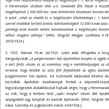
Olga mint haszonélvező eladják és Salgótarján r. t. város megveszi 
a Karancsaljai utcában lévő u.n. Szvoboda féle házat a hozzát
megállapított 2.500.000 kor. azaz kettőmillió ötszázezer korona vét
6. pont:
„Vevő az eladók és a Salgótarjáni Kőszénbánya r. t. közö
szerint eladókat terhelő fizetési kötelezettségből 72.000 k-nak aza
jelenlegi árak közötti netáni különbözetnek a Salgótarjáni Kőszén
nélkül magára vállalja.”
[MNL Nógrád Megyei Levéltára V.183.
2053/1924.]
5. 1925. február 18-án 26/1925. szám alatt elfogadta a közg
hangsúlyozták:
„A polgármesteri ház épületében konyha és egyéb me
a kert felőli részén és az emeleten, míg a mellékhelyiségek az u
tervezve, hogy később az utca felé folytatható az egész épüle
polgármesteri ház épülne, ezt tisztviselői lakásokká lehetne á
becsülték. Áprilisban beadvánnyal fordult a képviselő-tes
legszükségesebb átalakításokat hajtsák végre, hogy a fennmarad
az volt, hogy a kertben lévő
„nyári konyha”
néven álló épület
anyagokból egy konyhát és kamrát építsenek. [MNL Nógrád Meg
iratai. Személyi és jogbiztosító iratok. 634/1926.]