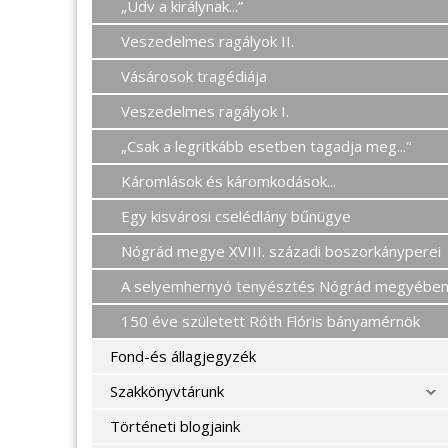
„Üdv a királynak...”
Veszedelmes ragályok II.
Vásárosok tragédiája
Veszedelmes ragályok I.
„Csak a legritkább esetben tagadja meg..."
Káromlások és káromkodások...
Egy kisvárosi cselédlány bűnügye
Nógrád megye XVIII. századi boszorkányperei
A selyemhernyó tenyésztés Nógrád megyébe
150 éve született Róth Flóris bányamérnök
Fond-és állagjegyzék
Szakkönyvtárunk
Történeti blogjaink