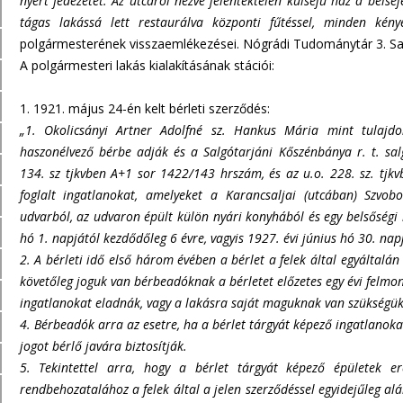
nyert fedezetet. Az utcáról nézve jelentéktelen külsejű ház a bels
tágas lakássá lett restaurálva központi fűtéssel, minden kény
polgármesterének visszaemlékezései. Nógrádi Tudománytár 3. Sal
A polgármesteri lakás kialakításának stációi:
1. 1921. május 24-én kelt bérleti szerződés:
„1. Okolicsányi Artner Adolfné sz. Hankus Mária mint tulaj
haszonélvező bérbe adják és a Salgótarjáni Kőszénbánya r. t. sal
134. sz tjkvben A+1 sor 1422/143 hrszám, és az u.o. 228. sz. tjk
foglalt ingatlanokat, amelyeket a Karancsaljai (utcában) Szvob
udvarból, az udvaron épült külön nyári konyhából és egy belsőségi ke
hó 1. napjától kezdődőleg 6 évre, vagyis 1927. évi június hó 30. nap
2. A bérleti idő első három évében a bérlet a felek által egyáltalán
követőleg joguk van bérbeadóknak a bérletet előzetes egy évi felmo
ingatlanokat eladnák, vagy a lakásra saját maguknak van szükségü
4. Bérbeadók arra az esetre, ha a bérlet tárgyát képező ingatlanokat
jogot bérlő javára biztosítják.
5. Tekintettel arra, hogy a bérlet tárgyát képező épületek 
rendbehozatalához a felek által a jelen szerződéssel egyidejűleg alá