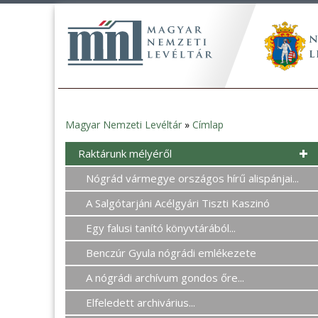
Magyar Nemzeti Levéltár
»
Címlap
Jelenlegi
Raktárunk mélyéről
hely
Nógrád vármegye országos hírű alispánjai...
A Salgótarjáni Acélgyári Tiszti Kaszinó
Egy falusi tanító könyvtárából...
Benczúr Gyula nógrádi emlékezete
A nógrádi archívum gondos őre...
Elfeledett archivárius...