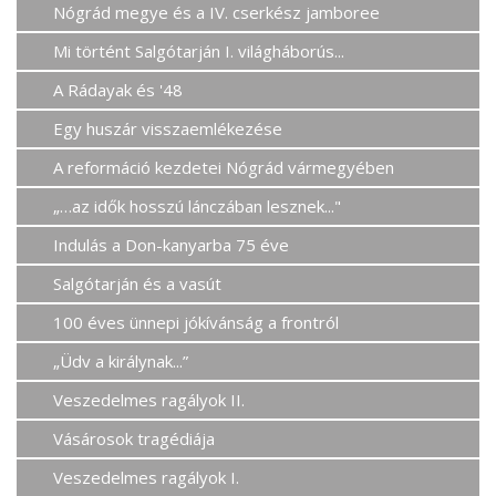
Nógrád megye és a IV. cserkész jamboree
Mi történt Salgótarján I. világháborús...
A Rádayak és '48
Egy huszár visszaemlékezése
A reformáció kezdetei Nógrád vármegyében
„…az idők hosszú lánczában lesznek..."
Indulás a Don-kanyarba 75 éve
Salgótarján és a vasút
100 éves ünnepi jókívánság a frontról
„Üdv a királynak...”
Veszedelmes ragályok II.
Vásárosok tragédiája
Veszedelmes ragályok I.