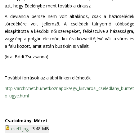
azt, hogy Edelénybe ment tovább a cirkusz.
A deviancia persze nem volt általános, csak a házicselédek
töredékére volt jellemző. A cselédek túlnyomó többsége
elsajátította a későbbi női szerepeket, felkészülve a házasságra,
vagy épp a polgári életmód, kultúra közvetítőjévé vált a város és
a falu között, amit aztán büszkén is vállalt.
(írta: Bódi Zsuzsanna)
További források az alábbi linken elérhetők:
http://archivnet.hu/hetkoznapok/egy_kisvarosi_cseledlany_buntet
o_ugye.html
Csatolmány
Méret
csel1.jpg
3.48 MB