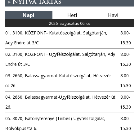
Nyitva tartás
Napi
Heti
Havi
2026. augusztus 06. cs
01. 3100, KÖZPONT- Kutatószolgálat, Salgótarján,
8.00-
Ady Endre út 3/C
15.30
02. 3100, KÖZPONT- Ügyfélszolgálat, Salgótarján, Ady
8.00-
Endre út 3/C
15.30
03. 2660, Balassagyarmat-Kutatószolgálat, Hétvezér
8.00-
út 26.
15.30
04. 2660, Balassagyarmat-Ügyfélszolgálat, Hétvezér út
8.00-
26.
15.30
05. 3070, Bátonyterenye (Tiribes)-Ügyfélszolgálat,
8.00-
Bolyókpuszta 6.
15.30