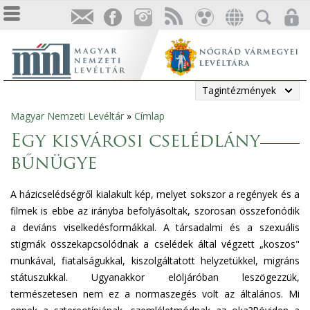
Tagintézmények
Magyar Nemzeti Levéltár
»
Címlap
Jelenlegi
Egy kisvárosi cselédlány
hely
bűnügye
A házicselédségről kialakult kép, melyet sokszor a regények és a
filmek is ebbe az irányba befolyásoltak, szorosan összefonódik
a deviáns viselkedésformákkal.
A társadalmi és a szexuális
stigmák összekapcsolódnak a cselédek által végzett „koszos"
munkával, fiatalságukkal, kiszolgáltatott helyzetükkel, migráns
státuszukkal. Ugyanakkor elöljáróban leszögezzük,
természetesen nem ez a normaszegés volt az általános. Mi