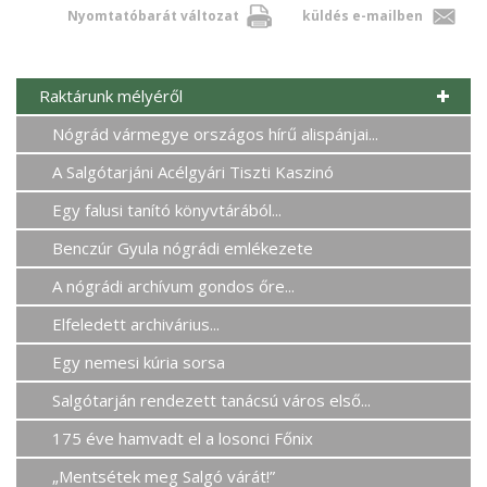
Nyomtatóbarát változat
küldés e-mailben
Raktárunk mélyéről
Nógrád vármegye országos hírű alispánjai...
A Salgótarjáni Acélgyári Tiszti Kaszinó
Egy falusi tanító könyvtárából...
Benczúr Gyula nógrádi emlékezete
A nógrádi archívum gondos őre...
Elfeledett archivárius...
Egy nemesi kúria sorsa
Salgótarján rendezett tanácsú város első...
175 éve hamvadt el a losonci Főnix
„Mentsétek meg Salgó várát!”