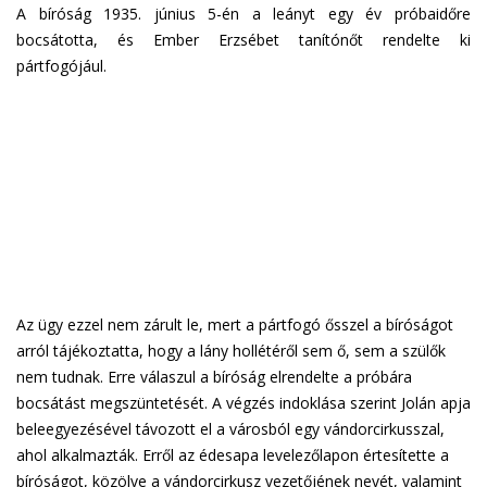
A bíróság 1935. június 5-én a leányt egy év próbaidőre
bocsátotta, és Ember Erzsébet tanítónőt rendelte ki
pártfogójául.
Az ügy ezzel nem zárult le, mert a pártfogó ősszel a bíróságot
arról tájékoztatta, hogy a lány hollétéről sem ő, sem a szülők
nem tudnak. Erre válaszul a bíróság elrendelte a próbára
bocsátást megszüntetését. A végzés indoklása szerint Jolán apja
beleegyezésével távozott el a városból egy vándorcirkusszal,
ahol alkalmazták. Erről az édesapa levelezőlapon értesítette a
bíróságot, közölve a vándorcirkusz vezetőjének nevét, valamint