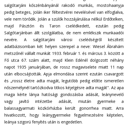
salgótarjáni kőszénbányánál rakodó munkás, mostohaanyja
pedig beteges, Jolán iker féltestvérei nevelésével van elfoglalva,
vele nem törődik. Jolán a szülők hozzájárulása nélkül Erdőtelken,
majd Pásztón és Taron cselédkedett, ezután pedig
Salgótarjánban állt szolgálatba, de nem emlékszik munkaadói
nevére. A salgótarjáni városi cselédségről készített
adatbázisomban két helyen szerepel a neve: Wiesel Ábrahám
metszőnél vállalt munkát 1933. február 1. és március 3. között a
Fő utca 67. szám alatt, majd Klein Edénél dolgozott néhány
napot 1935 januárjában, de rossz magaviselete miatt 11 nap
után elbocsájtották. Apja elmondása szerint ezután csavargott
és „rossz életre adta magát, legutóbb pedig előtte ismeretlen
nőszemélynél tartózkodva titkos kéjelgésre adta magát". Az apa
maga kérte lánya hatósági gondozásba adását, leánynevelő
vagy javító intézetbe adását, miután gyermeke a
balassagyarmati közkórházba került gonorrhea miatt. Arra
hivatkozott, hogy leánygyermeke fegyelmezésére képtelen,
leánya szigorú fenyítés után is engedetlen.