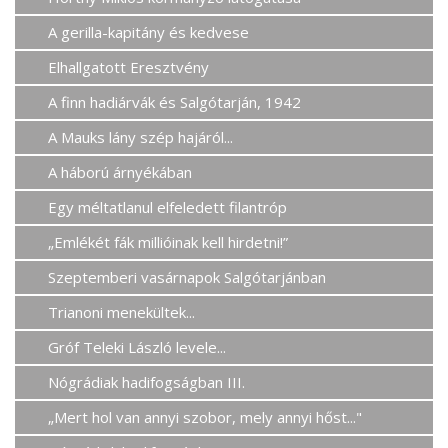
A gerilla-kapitány és kedvese
Elhallgatott Eresztvény
A finn hadiárvák és Salgótarján, 1942
A Mauks lány szép hajáról...
A háború árnyékában
Egy méltatlanul elfeledett filantróp
„Emlékét fák millióinak kell hirdetni!”
Szeptemberi vasárnapok Salgótarjánban
Trianoni menekültek...
Gróf Teleki László levele...
Nógrádiak hadifogságban III.
„Mert hol van annyi szobor, mely annyi hőst..."