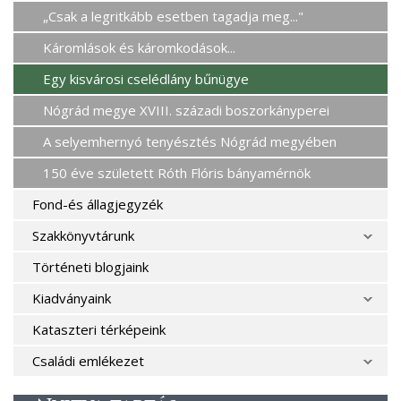
„Csak a legritkább esetben tagadja meg..."
Káromlások és káromkodások...
Egy kisvárosi cselédlány bűnügye
Nógrád megye XVIII. századi boszorkányperei
A selyemhernyó tenyésztés Nógrád megyében
150 éve született Róth Flóris bányamérnök
Fond-és állagjegyzék
Szakkönyvtárunk
Történeti blogjaink
Kiadványaink
Kataszteri térképeink
Családi emlékezet