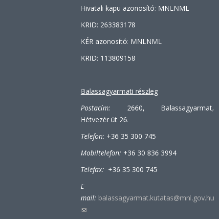
sends
Hivatali kapu azonosító: MNLNML
e-
KRID: 263383178
mail)
KÉR azonosító: MNLNML
KRID: 113809158
Balassagyarmati részleg
Postacím:
2660, Balassagyarmat,
Hétvezér út 26.
Telefon:
+36 35 300 745
Mobiltelefon:
+36 30 836 3994
Telefax:
+36 35 300 745
E-
mail:
balassagyarmat.kutatas@mnl.gov.hu
(link