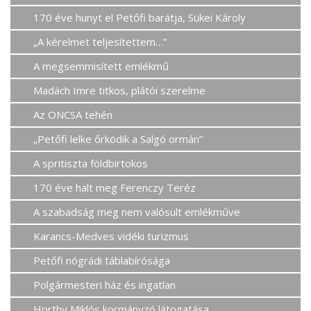
170 éve hunyt el Petőfi barátja, Sükei Károly
„A kérelmet teljesítettem…”
A megsemmisített emlékmű
Madách Imre titkos, plátói szerelme
Az ONCSA tehén
„Petőfi lelke őrködik a Salgó ormán”
A spritiszta földbirtokos
170 éve halt meg Ferenczy Teréz
A szabadság meg nem valósult emlékműve
Karancs-Medves vidéki turizmus
Petőfi nógrádi táblabírósága
Polgármesteri ház és ingatlan
Horthy Miklós kormányzó látogatása