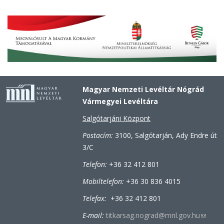
Magyar Nemzeti Levéltár Nógrád
Vármegyei Levéltára
Salgótarjáni Központ
Postacím:
3100, Salgótarján, Ady Endre út
3/C
Telefon:
+36 32 412 801
Mobiltelefon:
+36 30 836 4015
Telefax:
+36 32 412 801
E-mail:
titkarsag.nograd@mnl.gov.hu
(link