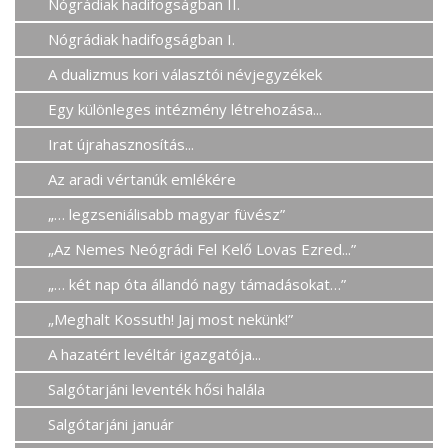
Nógrádiak hadifogságban II.
Nógrádiak hadifogságban I.
A dualizmus kori választói névjegyzékek
Egy különleges intézmény létrehozása...
Irat újrahasznosítás...
Az aradi vértanúk emlékére
„… legzseniálisabb magyar füvész”
„Az Nemes Neógrádi Fel Kelő Lovas Ezred...”
„… két nap óta állandó nagy támadásokat…”
„Meghalt Kossuth! Jaj most nekünk!”
A hazatért levéltár igazgatója...
Salgótarjáni leventék hősi halála
Salgótarjáni január