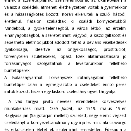
ennek a sztereotípiának, szemléletmódnak az oka?
Röviden a
válasz: a cselédek, átmeneti élethelyzetben voltak a gyermekkor
és a házasságkötés között. Korán elkerültek a szülői házból,
éretlenül, fiatalon szakadtak ki családi környezetükből.
Mindebből, a gyökértelenségből, a városi létből, az érzelmi
elhanyagoltságból, a szeretet iránti vágyból, a kiszolgáltatott és
sebezhető életmódjukból adódott tehát a deviáns viselkedések
gyakorisága, ideértve az öngyilkosságot, prostitúciót,
törvénytelen születéseket, lopást. Ezek alátámasztására jó
forrásanyagot szolgáltatnak a levéltárunkban fellelhető
büntetőperek.
A Balassagyarmati Törvényszék iratanyagában fellelhető
büntetőper talán a legmegrázóbb a cselédeket érintő peres
iratok között, hiszen egy kiskorú cselédlány ügyét tárgyalja.
A vád tárgya javító nevelés elrendelése közveszélyes
munkakerülés miatt.
Cseh Jolán
t, az 1919. május 19-én
Baglyasalján (Salgótarján mellett) született, négy elemit végzett
cselédlányt a környezettanulmány úgy írja le, mint aki csavargó
és erkölcstelen életet él, szülei iránt engedetlen. Édesapja a