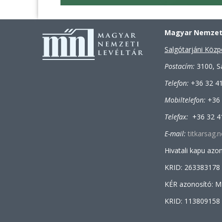
Magyar Nemzeti
Salgótarjáni Közp
Postacím:
3100, Sa
Telefon:
+36 32 4
Mobiltelefon:
+36
Telefax:
+36 32 4
E-mail:
titkarsag
Hivatali kapu az
KRID: 263383178
KÉR azonosító:
KRID: 113809158