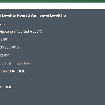
 Levéltár Nógrád Vármegyei Levéltára
ont
lgótarján, Ady Endre út 3/C
12 801
 30 836 4015
12 801
.nograd@mnl.gov.hu
(link
sends
onosító: MNLNML
e-
mail)
 MNLNML