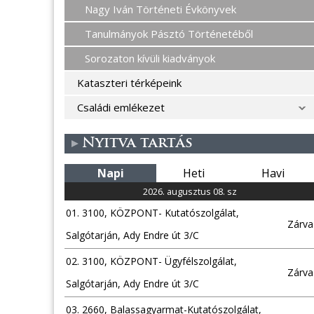
Nagy Iván Történeti Évkönyvek
Tanulmányok Pásztó Történetéből
Sorozaton kívüli kiadványok
Kataszteri térképeink
Családi emlékezet
Nyitva tartás
Napi
Heti
Havi
2026. augusztus 08. sz
01. 3100, KÖZPONT- Kutatószolgálat,
Zárva
Salgótarján, Ady Endre út 3/C
02. 3100, KÖZPONT- Ügyfélszolgálat,
Zárva
Salgótarján, Ady Endre út 3/C
03. 2660, Balassagyarmat-Kutatószolgálat,