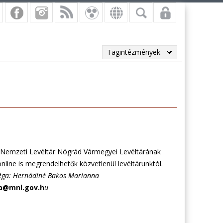
Tagintézmények
Nemzeti Levéltár Nógrád Vármegyei Levéltárának
nline is megrendelhetők közvetlenül levéltárunktól.
lléga: Hernádiné Bakos Marianna
a@mnl.gov.h
u