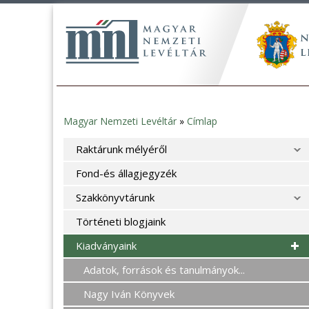
Magyar Nemzeti Levéltár
»
Címlap
Jelenlegi
Raktárunk mélyéről
hely
Fond-és állagjegyzék
Szakkönyvtárunk
Történeti blogjaink
Kiadványaink
Adatok, források és tanulmányok...
Nagy Iván Könyvek