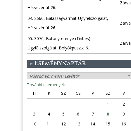
Zárva
Hétvezér út 26.
04. 2660, Balassagyarmat-Ügyfélszolgálat,
Zárva
Hétvezér út 26.
05. 3070, Bátonyterenye (Tiribes)-
Zárva
Ügyfélszolgálat, Bolyókpuszta 6.
Eseménynaptár
További események..
H
K
SZ
CS
P
SZ
V
1
2
3
4
5
6
7
8
9
10
11
12
13
14
15
16