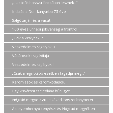
„…az idők hosszú lánczában lesznek..."
Indulás a Don-kanyarba 75 éve
Salgótarján és a vasút
100 éves ünnepi jókívánság a frontról
„Üdv a királynak...”
Veszedelmes ragályok II.
Vásárosok tragédiája
Veszedelmes ragályok I.
„Csak a legritkább esetben tagadja meg..."
Káromlások és káromkodások...
Egy kisvárosi cselédlány bűnügye
Nógrád megye XVIII. századi boszorkányperei
A selyemhernyó tenyésztés Nógrád megyében