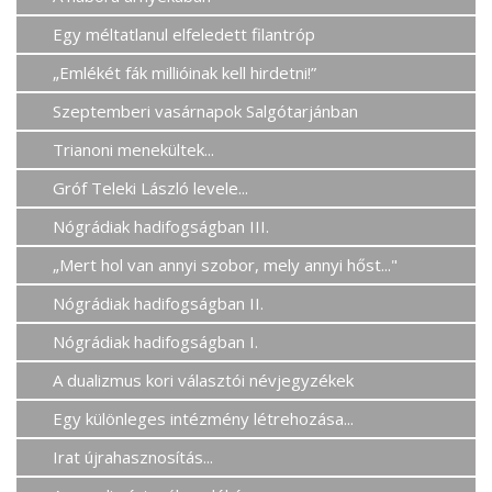
Egy méltatlanul elfeledett filantróp
„Emlékét fák millióinak kell hirdetni!”
Szeptemberi vasárnapok Salgótarjánban
Trianoni menekültek...
Gróf Teleki László levele...
Nógrádiak hadifogságban III.
„Mert hol van annyi szobor, mely annyi hőst..."
Nógrádiak hadifogságban II.
Nógrádiak hadifogságban I.
A dualizmus kori választói névjegyzékek
Egy különleges intézmény létrehozása...
Irat újrahasznosítás...