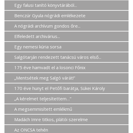
Egy falusi tanító könyvtárából...
Benczúr Gyula nógrádi emlékezete
A nógrádi archívum gondos őre...
Elfeledett archivárius...
Egy nemesi kúria sorsa
Salgótarján rendezett tanácsú város első...
175 éve hamvadt el a losonci Főnix
„Mentsétek meg Salgó várát!”
170 éve hunyt el Petőfi barátja, Sükei Károly
„A kérelmet teljesítettem…”
A megsemmisített emlékmű
Madách Imre titkos, plátói szerelme
Az ONCSA tehén