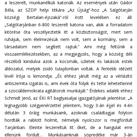
a leszerelt, munkanélküli katonák. Az események után Gádor
Béla, az SZDP helyi titkára „Az Újság”-hoz „A Salgótarján
községi Bertalan-éjszaká”-ról írott levelében ez áll:
„Salgótarjánban 6-800 leszerelt katona van, akik a forradalom
kitörése óta veszélyeztetik itt a közbiztonságot, mert sem
ruhájuk, sem élelmezésük nem volt, sem a kormány, sem a
társadalom nem segített rajtuk.” Ami még feltűnik a
visszaemlékezésekben, az a megjegyzés, hogy a község déli
részéből kiindulva azok a kocsmák, üzletek és lakások estek
áldozatul, melyek zsidó tulajdonban voltak. A fentebb idézett
levél írója is kimondja: „És ehhez járult még az a vérlázító
antiszemita izgatás is, ami évek óta folyik és tette lehetetlenné
a szociáldemokrata agitátorok munkáját.” Érdekes adalék ehhez
Schmidt Jenő, az ÉKI RT baglyasaljai igazgatójának jelentése: „A
legnagyobb szégyenérzettel jelentem, hogy 3-án éjjel és 4-én
délután 3 óráig munkásaink, azoknak családtagjai folyton
hordták a rablott holmit, némelyik nyolcszor is megfordult
Tarjánban. Eleinte leszereltük itt őket, de a hangulat erre
ellenünk fordult… Munkásainknak söpredéke már 3-án