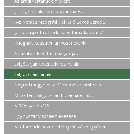
Az aradi vértanúk emlékére
„… legzseniálisabb magyar füvész”
„Az Nemes Neógrádi Fel Kelő Lovas Ezred...”
„… két nap óta állandó nagy támadásokat…”
„Meghalt Kossuth! Jaj most nekünk!”
A hazatért levéltár igazgatója...
Salgótarjáni leventék hősi halála
Salgótarjáni január
Nógrád megye és a IV. cserkész jamboree
Mi történt Salgótarján I. világháborús...
A Rádayak és '48
Egy huszár visszaemlékezése
A reformáció kezdetei Nógrád vármegyében