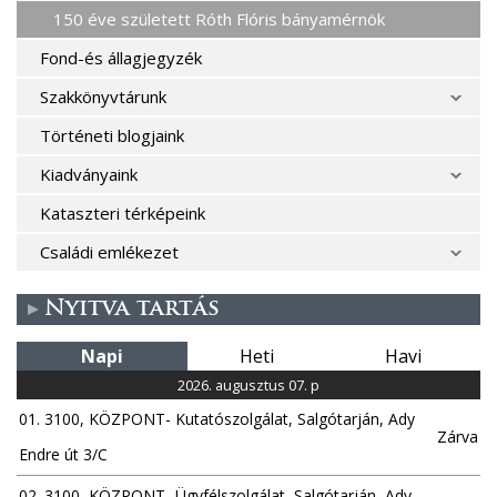
150 éve született Róth Flóris bányamérnök
Fond-és állagjegyzék
Szakkönyvtárunk
Történeti blogjaink
Kiadványaink
Kataszteri térképeink
Családi emlékezet
Nyitva tartás
Napi
Heti
Havi
2026. augusztus 07. p
01. 3100, KÖZPONT- Kutatószolgálat, Salgótarján, Ady
Zárva
Endre út 3/C
02. 3100, KÖZPONT- Ügyfélszolgálat, Salgótarján, Ady