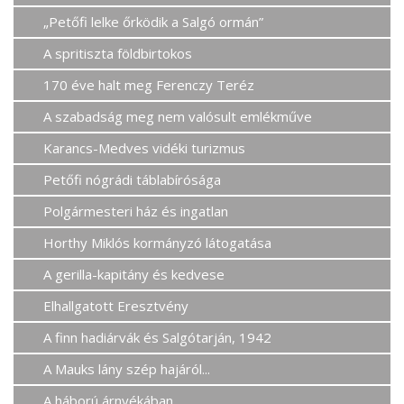
„Petőfi lelke őrködik a Salgó ormán”
A spritiszta földbirtokos
170 éve halt meg Ferenczy Teréz
A szabadság meg nem valósult emlékműve
Karancs-Medves vidéki turizmus
Petőfi nógrádi táblabírósága
Polgármesteri ház és ingatlan
Horthy Miklós kormányzó látogatása
A gerilla-kapitány és kedvese
Elhallgatott Eresztvény
A finn hadiárvák és Salgótarján, 1942
A Mauks lány szép hajáról...
A háború árnyékában