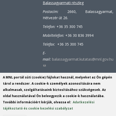
Balassagyarmati részleg
Postacím:
2660, Balassagyarmat,
Hétvezér út 26.
Telefon:
+36 35 300 745
Mobiltelefon:
+36 30 836 3994
Telefax:
+36 35 300 745
E-
mail:
balassagyarmat.kutatas@mnl.gov.hu
(link
sends
A MNL portál süti (cookie) fájlokat használ, melyeket az Ön gépén
e-
Bátonyterenyei-tiribesi részleg
tárol a rendszer. A cookie-k személyek azonosítására nem
mail)
alkalmasak, szolgáltatásaink biztosításához szükségesek. Az
Postacím:
3070, Bátonyterenye (Tiribes),
oldal használatával Ön beleegyezik a cookie-k használatába.
Bolyókpuszta 6.
További információért kérjük, olvassa el:
Adatkezelési
Telefon:
+36 32 353 152
tájékoztató és cookie kezelési szabályzat
E-mail:
tiribes@mnl.gov.hu
(link