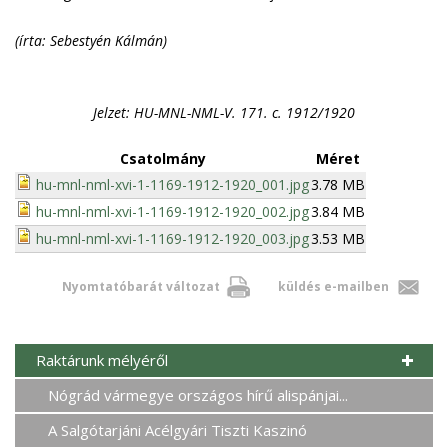
(írta: Sebestyén Kálmán)
Jelzet: HU-MNL-NML-V. 171. c. 1912/1920
Csatolmány
Méret
hu-mnl-nml-xvi-1-1169-1912-1920_001.jpg
3.78 MB
hu-mnl-nml-xvi-1-1169-1912-1920_002.jpg
3.84 MB
hu-mnl-nml-xvi-1-1169-1912-1920_003.jpg
3.53 MB
Nyomtatóbarát változat
küldés e-mailben
Raktárunk mélyéről
Nógrád vármegye országos hírű alispánjai...
A Salgótarjáni Acélgyári Tiszti Kaszinó