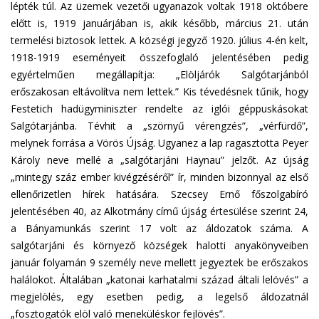
lépték túl. Az üzemek vezetői ugyanazok voltak 1918 októbere
előtt is, 1919 januárjában is, akik később, március 21. után
termelési biztosok lettek. A községi jegyző 1920. július 4-én kelt,
1918-1919 eseményeit összefoglaló jelentésében pedig
egyértelműen megállapítja: „Elöljárók Salgótarjánból
erőszakosan eltávolítva nem lettek.” Kis tévedésnek tűnik, hogy
Festetich hadügyminiszter rendelte az iglói géppuskásokat
Salgótarjánba. Tévhit a „szörnyű vérengzés”, „vérfürdő”,
melynek forrása a Vörös Újság. Ugyanez a lap ragasztotta Peyer
Károly neve mellé a „salgótarjáni Haynau” jelzőt. Az újság
„mintegy száz ember kivégzéséről” ír, minden bizonnyal az első
ellenőrizetlen hírek hatására. Szecsey Ernő főszolgabíró
jelentésében 40, az Alkotmány című újság értesülése szerint 24,
a Bányamunkás szerint 17 volt az áldozatok száma. A
salgótarjáni és környező községek halotti anyakönyveiben
január folyamán 9 személy neve mellett jegyeztek be erőszakos
halálokot. Általában „katonai karhatalmi század általi lelövés” a
megjelölés, egy esetben pedig, a legelső áldozatnál
„fosztogatók elöl való meneküléskor fejlövés”.