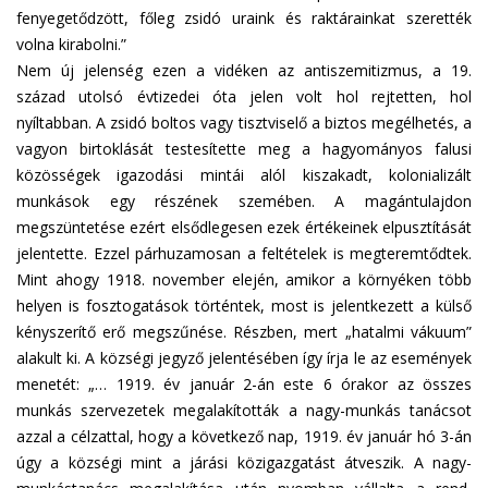
fenyegetődzött, főleg zsidó uraink és raktárainkat szerették
volna kirabolni.”
Nem új jelenség ezen a vidéken az antiszemitizmus, a 19.
század utolsó évtizedei óta jelen volt hol rejtetten, hol
nyíltabban. A zsidó boltos vagy tisztviselő a biztos megélhetés, a
vagyon birtoklását testesítette meg a hagyományos falusi
közösségek igazodási mintái alól kiszakadt, kolonializált
munkások egy részének szemében. A magántulajdon
megszüntetése ezért elsődlegesen ezek értékeinek elpusztítását
jelentette. Ezzel párhuzamosan a feltételek is megteremtődtek.
Mint ahogy 1918. november elején, amikor a környéken több
helyen is fosztogatások történtek, most is jelentkezett a külső
kényszerítő erő megszűnése. Részben, mert „hatalmi vákuum”
alakult ki. A községi jegyző jelentésében így írja le az események
menetét: „… 1919. év január 2-án este 6 órakor az összes
munkás szervezetek megalakították a nagy-munkás tanácsot
azzal a célzattal, hogy a következő nap, 1919. év január hó 3-án
úgy a községi mint a járási közigazgatást átveszik. A nagy-