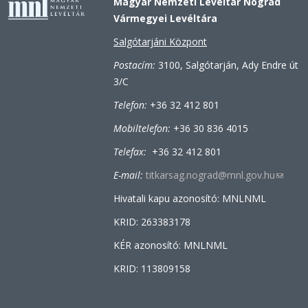
Magyar Nemzeti Levéltár Nógrád
Vármegyei Levéltára
Salgótarjáni Központ
Postacím:
3100, Salgótarján, Ady Endre út
3/C
Telefon:
+36 32 412 801
Mobiltelefon:
+36 30 836 4015
Telefax:
+36 32 412 801
E-mail:
titkarsag.nograd@mnl.gov.hu
(link
sends
Hivatali kapu azonosító: MNLNML
e-
KRID: 263383178
mail)
KÉR azonosító: MNLNML
KRID: 113809158