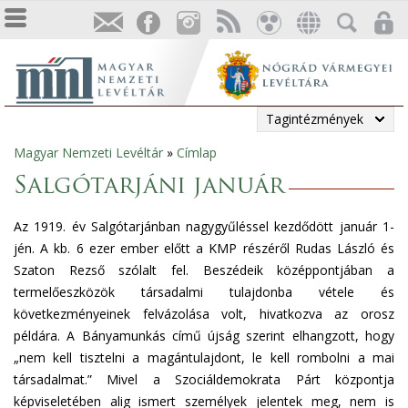
Tagintézmények
Magyar Nemzeti Levéltár
»
Címlap
Jelenlegi
Salgótarjáni január
hely
Az 1919. év Salgótarjánban nagygyűléssel kezdődött január 1-
jén. A kb. 6 ezer ember előtt a KMP részéről Rudas László és
Szaton Rezső szólalt fel. Beszédeik középpontjában a
termelőeszközök társadalmi tulajdonba vétele és
következményeinek felvázolása volt, hivatkozva az orosz
példára. A Bányamunkás című újság szerint elhangzott, hogy
„nem kell tisztelni a magántulajdont, le kell rombolni a mai
társadalmat.” Mivel a Szociáldemokrata Párt központja
képviseletében alig ismert személyek jelentek meg, nem is