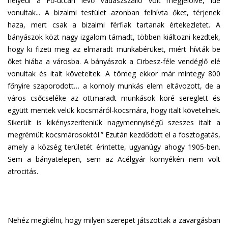
helyéül a Fő-utcán levő Vadászszálló volt megjelölve, ide
vonultak... A bizalmi testület azonban felhívta őket, térjenek
haza, mert csak a bizalmi férfiak tartanak értekezletet. A
bányászok közt nagy izgalom támadt, többen kiáltozni kezdtek,
hogy ki fizeti meg az elmaradt munkabérüket, miért hívták be
őket hiába a városba. A bányászok a Cirbesz-féle vendéglő elé
vonultak és italt követeltek. A tömeg ekkor már mintegy 800
főnyire szaporodott… a komoly munkás elem eltávozott, de a
város csőcseléke az ottmaradt munkások köré sereglett és
együtt mentek velük kocsmáról-kocsmára, hogy italt követelnek.
Sikerült is kikényszeríteniük nagymennyiségű szeszes italt a
megrémült kocsmárosoktól.” Ezután kezdődött el a fosztogatás,
amely a község területét érintette, ugyanúgy ahogy 1905-ben.
Sem a bányatelepen, sem az Acélgyár környékén nem volt
atrocitás.
Nehéz megítélni, hogy milyen szerepet játszottak a zavargásban