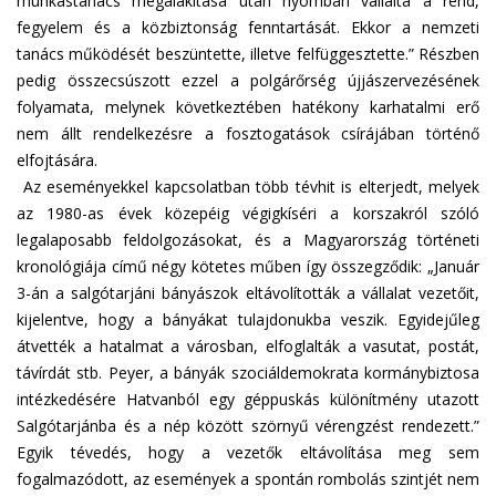
munkástanács megalakítása után nyomban vállalta a rend,
fegyelem és a közbiztonság fenntartását. Ekkor a nemzeti
tanács működését beszüntette, illetve felfüggesztette.” Részben
pedig összecsúszott ezzel a polgárőrség újjászervezésének
folyamata, melynek következtében hatékony karhatalmi erő
nem állt rendelkezésre a fosztogatások csírájában történő
elfojtására.
Az eseményekkel kapcsolatban több tévhit is elterjedt, melyek
az 1980-as évek közepéig végigkíséri a korszakról szóló
legalaposabb feldolgozásokat, és a Magyarország történeti
kronológiája című négy kötetes műben így összegződik: „Január
3-án a salgótarjáni bányászok eltávolították a vállalat vezetőit,
kijelentve, hogy a bányákat tulajdonukba veszik. Egyidejűleg
átvették a hatalmat a városban, elfoglalták a vasutat, postát,
távírdát stb. Peyer, a bányák szociáldemokrata kormánybiztosa
intézkedésére Hatvanból egy géppuskás különítmény utazott
Salgótarjánba és a nép között szörnyű vérengzést rendezett.”
Egyik tévedés, hogy a vezetők eltávolítása meg sem
fogalmazódott, az események a spontán rombolás szintjét nem