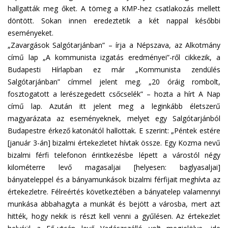
hallgatták meg őket. A tömeg a KMP-hez csatlakozás mellett
döntött. Sokan innen eredeztetik a két nappal későbbi
eseményeket.
„Zavargások Salgótarjánban” – írja a Népszava, az Alkotmány
című lap „A kommunista izgatás eredményei”-ről cikkezik, a
Budapesti Hírlapban ez már „Kommunista zendülés
Salgótarjánban” címmel jelent meg. „20 óráig rombolt,
fosztogatott a lerészegedett csőcselék” – hozta a hírt A Nap
című lap. Azután itt jelent meg a leginkább életszerű
magyarázata az eseményeknek, melyet egy Salgótarjánból
Budapestre érkező katonától hallottak. E szerint: „Péntek estére
[január 3-án] bizalmi értekezletet hívtak össze. Egy Kozma nevű
bizalmi férfi telefonon érintkezésbe lépett a várostól négy
kilométerre levő magasaljai [helyesen: baglyasaljai]
bányateleppel és a bányamunkások bizalmi férfijait meghívta az
értekezletre. Félreértés következtében a bányatelep valamennyi
munkása abbahagyta a munkát és bejött a városba, mert azt
hitték, hogy nekik is részt kell venni a gyűlésen. Az értekezlet