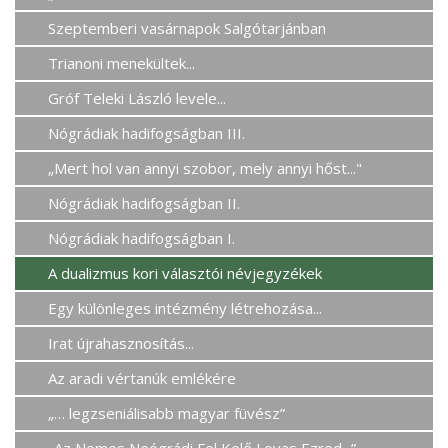
Szeptemberi vasárnapok Salgótarjánban
Trianoni menekültek...
Gróf Teleki László levele...
Nógrádiak hadifogságban III.
„Mert hol van annyi szobor, mely annyi hőst..."
Nógrádiak hadifogságban II.
Nógrádiak hadifogságban I.
A dualizmus kori választói névjegyzékek
Egy különleges intézmény létrehozása...
Irat újrahasznosítás...
Az aradi vértanúk emlékére
„… legzseniálisabb magyar füvész”
„Az Nemes Neógrádi Fel Kelő Lovas Ezred...”