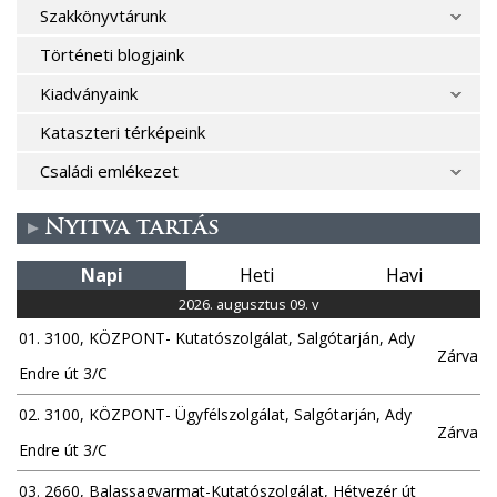
Szakkönyvtárunk
Történeti blogjaink
Kiadványaink
Kataszteri térképeink
Családi emlékezet
Nyitva tartás
Napi
Heti
Havi
2026. augusztus 09. v
01. 3100, KÖZPONT- Kutatószolgálat, Salgótarján, Ady
Zárva
Endre út 3/C
02. 3100, KÖZPONT- Ügyfélszolgálat, Salgótarján, Ady
Zárva
Endre út 3/C
03. 2660, Balassagyarmat-Kutatószolgálat, Hétvezér út