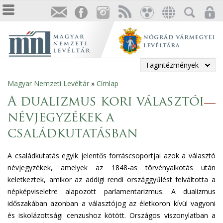
Tagintézmények
Magyar Nemzeti Levéltár
»
Címlap
Jelenlegi
A dualizmus kori választói
hely
névjegyzékek a
családkutatásban
A családkutatás egyik jelentős forráscsoportjai azok a választó
névjegyzékek, amelyek az 1848-as törvényalkotás után
keletkeztek, amikor az addigi rendi országgyűlést felváltotta a
népképviseletre alapozott parlamentarizmus. A dualizmus
időszakában azonban a választójog az életkoron kívül vagyoni
és iskolázottsági cenzushoz kötött. Országos viszonylatban a