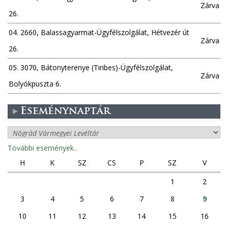
Zárva
26.
04. 2660, Balassagyarmat-Ügyfélszolgálat, Hétvezér út
Zárva
26.
05. 3070, Bátonyterenye (Tiribes)-Ügyfélszolgálat,
Zárva
Bolyókpuszta 6.
Eseménynaptár
További események..
H
K
SZ
CS
P
SZ
V
1
2
3
4
5
6
7
8
9
10
11
12
13
14
15
16