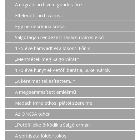
A nógrádi archívum gondos őre...
Elfeledett archivárius...
Egy nemesi kúria sorsa
Salgótarján rendezett tanácsú város első...
175 éve hamvadt el a losonci Főnix
„Mentsétek meg Salgó várát!”
170 éve hunyt el Petőfi barátja, Sükei Károly
„A kérelmet teljesítettem…”
A megsemmisített emlékmű
Madách Imre titkos, plátói szerelme
Az ONCSA tehén
„Petőfi lelke őrködik a Salgó ormán”
A spritiszta földbirtokos