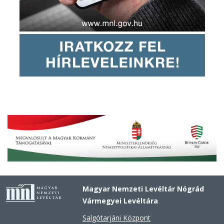
Magyar Nemzeti Levéltár Nógrád
Vármegyei Levéltára
Salgótarjáni Központ