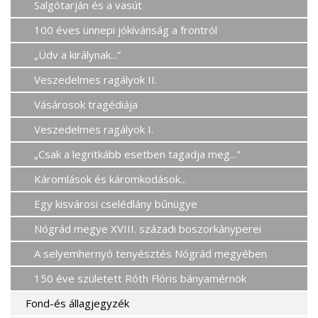
Salgótarján és a vasút
100 éves ünnepi jókívánság a frontról
„Üdv a királynak...”
Veszedelmes ragályok II.
Vásárosok tragédiája
Veszedelmes ragályok I.
„Csak a legritkább esetben tagadja meg..."
Káromlások és káromkodások...
Egy kisvárosi cselédlány bűnügye
Nógrád megye XVIII. századi boszorkányperei
A selyemhernyó tenyésztés Nógrád megyében
150 éve született Róth Flóris bányamérnök
Fond-és állagjegyzék