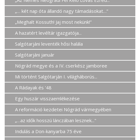
„… két nap óta állandó nagy támadásokat…”
„Meghalt Kossuth! Jaj most nekünk!”
A hazatért levéltár igazgatója...
Salgótarjáni leventék hősi halála
Salgótarjáni január
Nógrád megye és a IV. cserkész jamboree
Mi történt Salgótarján I. világháborús...
A Rádayak és '48
Egy huszár visszaemlékezése
A reformáció kezdetei Nógrád vármegyében
„…az idők hosszú lánczában lesznek..."
Indulás a Don-kanyarba 75 éve