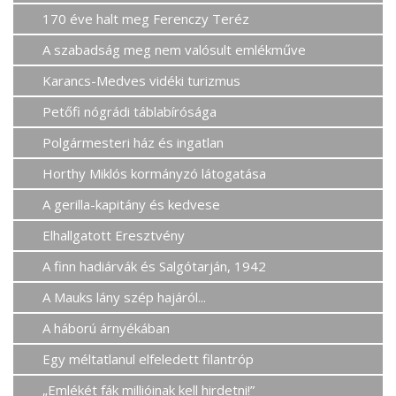
170 éve halt meg Ferenczy Teréz
A szabadság meg nem valósult emlékműve
Karancs-Medves vidéki turizmus
Petőfi nógrádi táblabírósága
Polgármesteri ház és ingatlan
Horthy Miklós kormányzó látogatása
A gerilla-kapitány és kedvese
Elhallgatott Eresztvény
A finn hadiárvák és Salgótarján, 1942
A Mauks lány szép hajáról...
A háború árnyékában
Egy méltatlanul elfeledett filantróp
„Emlékét fák millióinak kell hirdetni!”