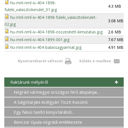
hu-mnl-nml-iv-404-1898-
4.3 MB
fuleki_valasztokerulet_01.jpg
hu-mnl-nml-iv-404-1898-fuleki_valasztokerulet-
3.08 MB
02.jpg
hu-mnl-nml-iv-404-1898-osszesitett-kimutatas.jpg
2.6 MB
hu-mnl-nml-iv-404-1899-001.jpg
7.67 MB
hu-mnl-nml-iv-404-balassagyarmat.jpg
4.91 MB
Nyomtatóbarát változat
küldés e-mailben
Raktárunk mélyéről
Nógrád vármegye országos hírű alispánjai...
A Salgótarjáni Acélgyári Tiszti Kaszinó
Egy falusi tanító könyvtárából...
Benczúr Gyula nógrádi emlékezete