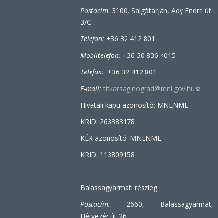
Postacím:
3100, Salgótarján, Ady Endre út
3/C
Telefon:
+36 32 412 801
Mobiltelefon:
+36 30 836 4015
Telefax:
+36 32 412 801
E-mail:
titkarsag.nograd@mnl.gov.hu
(link
sends
Hivatali kapu azonosító: MNLNML
e-
KRID: 263383178
mail)
KÉR azonosító: MNLNML
KRID: 113809158
Balassagyarmati részleg
Postacím:
2660, Balassagyarmat,
Hétvezér út 26.