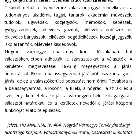
egy segéd után fizetett jövedelemadót szab kitételnek.
Tekintet nélkül a jövedelemre választói joggal rendelkeztek a
tudományos akadémia tagjai, tanárok, akadémiai művészek,
tudorok, ügyvédek, közjegyzők, mérnökök, sebészek,
gyógyszerészek, okleveles gazdák, okleveles erdészek és
okleveles bányászok, lelkészek, segédlelkészek, községi jegyzők,
iskolai tanítók, okleveles kisdedóvók.
Nógrád vármegye dualizmus kori időszakában hat
választókerületben adhatták le szavazataikat a választók. A
kerületek megnevezései 1893-ig megegyeznek a járási
beosztással. Ekkor a balassagyarmati járásból kiszakad a gácsi
járás, de ez a választókerületi beosztást nem érinti. Továbbra is
a balassagyarmati, a losonci, a füleki, a nógrádi, a sziráki és a
szécsényi kerületek alkotják a vármegyén belüli közigazgatási
választói határokat, és a kerületek névadói a járási központ
funkcióját ellátó települések.
Jelzet: HU MNL NML IV. 404. Nógrád Vármegye Törvényhatósági
Bizottsága Központi Választmányának iratai, Összesített kimutatás