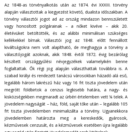
Az 1848-as törvényalkotás után az 1874. évi XXXIII. törvény
alapján választottak a kiegyezést követő, dualista időszakban. A
törvény választói jogot ad az ország mindazon bennszületett
vagy honosított polgárainak – a nőket kivéve – akik 20.
életévüket betöltötték, és az alábbi minimálisan szükséges
kellékekkel bírnak. Választói jog az 1848. előtt fennállott
kiváltságokra nem volt alapítható, de meghagyja a törvény a
választójogát azoknak, akik 1848. évtől 1872. évig bezárólag
készített országgyűlési névjegyzékek valamelyikén benne
foglaltattak. Ők régi jog alapján választhattak továbbra is. A
szabad királyi és rendezett tanácsú városokban házadó alá eső,
legalább három lakrészű ház vagy 16 frt tiszta jövedelem után
megrótt földbirtok a cenzus legkisebb határa, a nagy- és
kisközségekben megmaradt az úrbéri értelemben vett ¼ telek. A
jövedelem nagyságát – ház, föld, saját tőke után – legalább 105
frt tiszta jövedelemben minimalizálta a törvény. Ugyanekkora
jövedelemben határozta meg a kereskedők, gyárosok,
kézművesek cenzusát, és a kézművesek esetében újra legalább