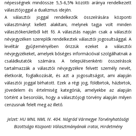
népességnek mindössze 5,5-6,5% közötti aránya rendelkezett
választójoggal a dualizmus idején.
A választói joggal rendelkezők összeírására központi
választmányt kellett alakítani, melynek tagja volt minden
választókerületből két fő. A választás napján csak a választói
névjegyzéken szereplők rendelkeztek választói jogosultsággal. A
levéltár gyűjteményében őrizzük ezeket a választói
névjegyzékeket, amelyek bőséges információval szolgálhatnak a
családkutatók számára. A településenkénti összeírások
tartalmazzák a választói névjegyzékre felvett személy nevét,
életkorát, foglalkozását, és azt a jogosultságot, ami alapján
választói joggal bírhatott. Ezek a régi jog, földbirtok, házbirtok,
jövedelem és értelmiség kategóriái, amelyekbe az alapján
történt a besorolás, hogy a választójogi törvény alapján milyen
cenzusnak felelt meg az illető.
Jelzet: HU MNL NML IV. 404. Nógrád Vármegye Törvényhatósági
Bizottsága Központi Választmányának iratai, Hirdetmény