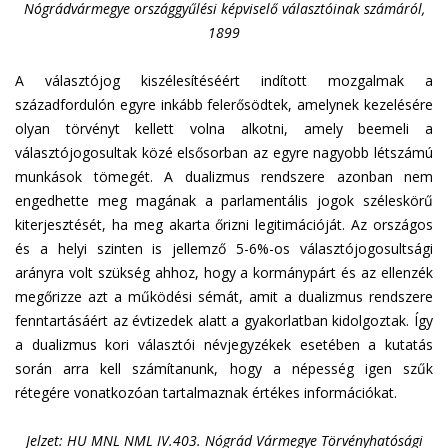
Nógrádvármegye országgyűlési képviselő választóinak számáról,
1899
A választójog kiszélesítéséért indított mozgalmak a
századfordulón egyre inkább felerősödtek, amelynek kezelésére
olyan törvényt kellett volna alkotni, amely beemeli a
választójogosultak közé elsősorban az egyre nagyobb létszámú
munkások tömegét. A dualizmus rendszere azonban nem
engedhette meg magának a parlamentális jogok széleskörű
kiterjesztését, ha meg akarta őrizni legitimációját. Az országos
és a helyi szinten is jellemző 5-6%-os választójogosultsági
arányra volt szükség ahhoz, hogy a kormánypárt és az ellenzék
megőrizze azt a működési sémát, amit a dualizmus rendszere
fenntartásáért az évtizedek alatt a gyakorlatban kidolgoztak. Így
a dualizmus kori választói névjegyzékek esetében a kutatás
során arra kell számítanunk, hogy a népesség igen szűk
rétegére vonatkozóan tartalmaznak értékes információkat.
Jelzet: HU MNL NML IV.403. Nógrád Vármegye Törvényhatósági